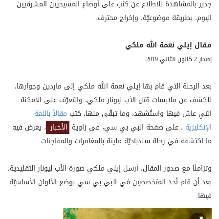
جدير بالمشاهدة للاطلاع عن كثب على أوضاع المسيحيين المشرقيين
اليوم، بطريقة موضوعيّة، وإخراج محترف.
مقال إيلي نعمة الله ملكي
إصدار 2 كانون الثاني 2019
بعد الرحلة التي قام بها إيلي نعمة الله ملكي إلى ماردين وجوارها،
للكشف عن ملابسات قتل الأب ليونار ملكي، والتعرّف على الأمكنة
التي عاش فيها واستُشهد، وما تبقّى منها، كتب
مقالاً باللغة
الإنكليزية
، على صفحة البي بي سي، في زاوية
الأخبار
، يعرض فيه
ما اكتشفه في رحلة سندباديّة مليئة بالمغامرات والمفاجئات.
وتزامنًا مع صدور المقال، أرسل إيلي ملكي صورة الأب ليونار التقليدية،
بعد أن قام أحد المتخصصين في البي بي سي بوضع الألوان الأساسيّة
فيها.