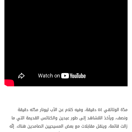
مدّة الوثائقي ٥٤ دقيقة، وفيه كلام عن الأب ليونار مدّته دقيقة
ونصف، ويأخذ المُشاهد إلى طور عبدين والكنائس القديمة التي ما
زالت قائمة، وينقل مقابلات مع بعض المسيحيين الصامدين هناك. إنّه