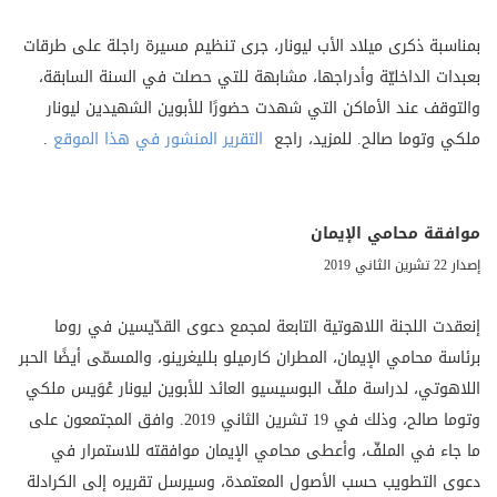
بمناسبة ذكرى ميلاد الأب ليونار، جرى تنظيم مسيرة راجلة على طرقات
بعبدات الداخليّة وأدراجها، مشابهة للتي حصلت في السنة السابقة،
والتوقف عند الأماكن التي شهدت حضورًا للأبوين الشهيدين ليونار
ملكي وتوما صالح. للمزيد، راجع
التقرير المنشور في هذا الموقع
.
موافقة محامي الإيمان
إصدار 22 تشرين الثاني 2019
إنعقدت اللجنة اللاهوتية التابعة لمجمع دعوى القدّيسين في روما
برئاسة محامي الإيمان، المطران كارميلو بلليغرينو، والمسمّى أيضًا الحبر
اللاهوتي، لدراسة ملفّ البوسيسيو العائد للأبوين ليونار عْوَيس ملكي
وتوما صالح، وذلك في 19 تشرين الثاني 2019. وافق المجتمعون على
ما جاء في الملفّ، وأعطى محامي الإيمان موافقته للاستمرار في
دعوى التطويب حسب الأصول المعتمدة، وسيرسل تقريره إلى الكرادلة