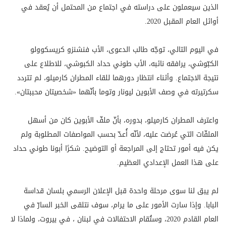
الذين سيعملون على دراسته في اجتماع من المحتمل أن يُعقد في
أوائل العام المقبل 2020.
في اليوم التالي، توجّه طالب الدعوى، الأب فنشنزو كريسكوولو
الكبّوشي، يرافقه نائبه، الأب طوني حداد الكبوشي، للاطلاع على
نتيجة الاجتماع. وأثناء انتظار دورهما للقاء المطران كارميلو، لم تتردد
سكرتيرته في وصف الأبوين ليونار وتوما بأنّهما «شخصيتان محببتان».
واعترف المطران كارميلو، بدوره، بأنّ ملفّ الأبوين كان من أسهل
الملفّات التي عُرضت عليه، لأنّه أُعدّ بحسب المواصفات المطلوبة ولم
يكن فيه أمور تحتاج إلى المراجعة أو التوضيح. شكرًا أبونا طوني حداد
على هذا العمل الإعدادي العظيم.
لم يبق لنا سوى مرحلة واحدة قبل الإعلان الرسمي بلسان قداسة
البابا. وإذا سارت الأمور على ما يرام، سوف نتلقى الخبر السارّ في
العام القادم 2020، وستُقام الاحتفالات في لبنان ، في بيروت، ولماذا لا