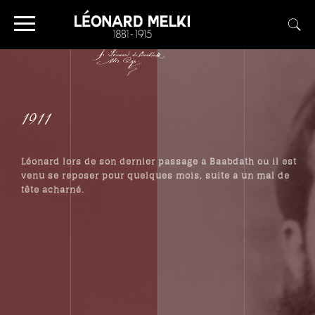
1911
Léonard lors de son dernier passage à Baabdath où il est
venu se reposer pour quelques mois, suite à un mal de
tête acharné.