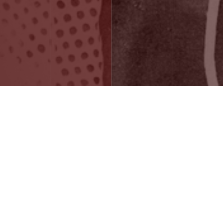
Enfance à Baabdath
1906
Située à une altitude moyenne de 850 mètres, Baabdath est,
aujourd’hui, un agréable centre de villégiature, à une vingtaine de
Photo souvenir de Léonard à sa cousine Tamar.
kilomètres de Beyrouth, dans le caza du Metn. Ses trois mille
habitants vivent dans une relative aisance. La présence des