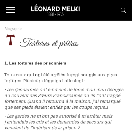
Biographie
Tortures et prières
1. Les tortures des prisonniers
Tous ceux qui ont été arrêtés furent soumis aux pires
tortures. Plusieurs témoins l’attestent :
• Les gendarmes ont emmené de force mon mari Georges
au couvent des Sœurs Franciscaines où ils l’ont frappé
fortement. Quand il retourna à la maison, j’ai remarqué
que ses pieds étaient enflés par les coups reçus.
1
• Les gardes ne m’ont pas autorisé à m’arrêter mais
j’entendais les cris et les demandes de secours qui
venaient de l’intérieur de la prison.
2