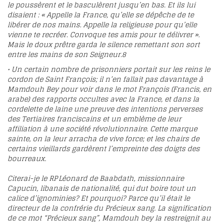
le poussèrent et le basculèrent jusqu’en bas. Et ils lui
disaient : « Appelle la France, qu’elle se dépêche de te
libérer de nos mains. Appelle la religieuse pour qu’elle
vienne te recréer. Convoque tes amis pour te délivrer ».
Mais le doux prêtre garda le silence remettant son sort
entre les mains de son Seigneur.
8
• Un certain nombre de prisonniers portait sur les reins le
cordon de Saint François; il n’en fallait pas davantage à
Mamdouh Bey pour voir dans le mot François (Francis, en
arabe) des rapports occultes avec la France, et dans la
cordelette de laine une preuve des intentions perverses
des Tertiaires franciscains et un emblème de leur
affiliation à une société révolutionnaire. Cette marque
sainte, on la leur arracha de vive force; et les chairs de
certains vieillards gardèrent l’empreinte des doigts des
bourreaux.
Citerai-je le RP Léonard de Baabdath, missionnaire
Capucin, libanais de nationalité, qui dut boire tout un
calice d’ignominies? Et pourquoi? Parce qu’il était le
directeur de la confrérie du Précieux sang. La signification
de ce mot “Précieux sang”, Mamdouh bey la restreignit au