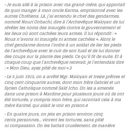
• Je suis allé à la prison avec ma grand-mère, qui apportait
de quoi manger à mon oncle Karma, emprisonné avec les
autres Chrétiens. Là, j’ai entendu le chef des gendarmes,
nommé Nouri Onbachi, dire à l’Archevêque Maloyan de lui
révéler les noms des insurgés contre le gouvernement et
les lieux où sont cachées leurs armes. Il lui répondit : «
Nous n’avons ni insurgés ni armes cachées ». Alors le
chef gendarme donna l’ordre à un soldat de lier les pieds
de l’archevêque avec le cuir de son fusil et de lui donner
des coups sur la plante des pieds. Ce qu’il fit de suite. Et à
chaque coup que l’archevêque recevait, je l’entendais dire
: « Mon Dieu, ayez pitié de moi ».
3
• Le 5 juin 1915, on a arrêté Mgr. Maloyan et treize prêtres et
cinq cent cinquante autres, dont mon frère Gabriel et un
Syrien Catholique nommé Saïd Icho. On les a amenés
dans une prison à Mardine pour plusieurs jours où ils ont
été torturés, y compris mon frère, qui racontait cela à ma
mère Karimé, qui allait le voir en prison.
4
• En quatre jours, on jeta en prison environ cinq
cents personnes… vinrent les tortures, sans pitié
ni compassion. On les battait cruellement, de manière