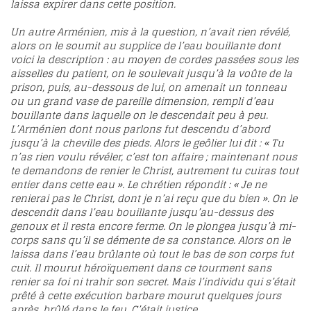
laissa expirer dans cette position.
Un autre Arménien, mis à la question, n’avait rien révélé,
alors on le soumit au supplice de l’eau bouillante dont
voici la description : au moyen de cordes passées sous les
aisselles du patient, on le soulevait jusqu’à la voûte de la
prison, puis, au-dessous de lui, on amenait un tonneau
ou un grand vase de pareille dimension, rempli d’eau
bouillante dans laquelle on le descendait peu à peu.
L’Arménien dont nous parlons fut descendu d’abord
jusqu’à la cheville des pieds. Alors le geôlier lui dit : « Tu
n’as rien voulu révéler, c’est ton affaire ; maintenant nous
te demandons de renier le Christ, autrement tu cuiras tout
entier dans cette eau ». Le chrétien répondit : « Je ne
renierai pas le Christ, dont je n’ai reçu que du bien ». On le
descendit dans l’eau bouillante jusqu’au-dessus des
genoux et il resta encore ferme. On le plongea jusqu’à mi-
corps sans qu’il se démente de sa constance. Alors on le
laissa dans l’eau brûlante où tout le bas de son corps fut
cuit. Il mourut héroïquement dans ce tourment sans
renier sa foi ni trahir son secret. Mais l’individu qui s’était
prêté à cette exécution barbare mourut quelques jours
après, brûlé dans le feu. C’était justice.