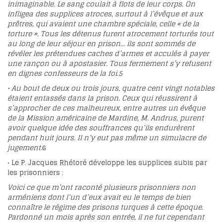
inimaginable. Le sang coulait à flots de leur corps. On
infligea des supplices atroces, surtout à l’évêque et aux
prêtres, qui avaient une chambre spéciale, celle « de la
torture ». Tous les détenus furent atrocement torturés tout
au long de leur séjour en prison… ils sont sommés de
révéler les prétendues caches d’armes et acculés à payer
une rançon ou à apostasier. Tous fermement s’y refusent
en dignes confesseurs de la foi.
5
• Au bout de deux ou trois jours, quatre cent vingt notables
étaient entassés dans la prison. Ceux qui réussirent à
s’approcher de ces malheureux, entre autres un évêque
de la Mission américaine de Mardine, M. Andrus, purent
avoir quelque idée des souffrances qu’ils endurèrent
pendant huit jours. Il n’y eut pas même un simulacre de
jugement.
6
• Le P. Jacques Rhétoré développe les supplices subis par
les prisonniers :
Voici ce que m’ont raconté plusieurs prisonniers non
arméniens dont l’un d’eux avait eu le temps de bien
connaître le régime des prisons turques à cette époque.
Pardonné un mois après son entrée, il ne fut cependant