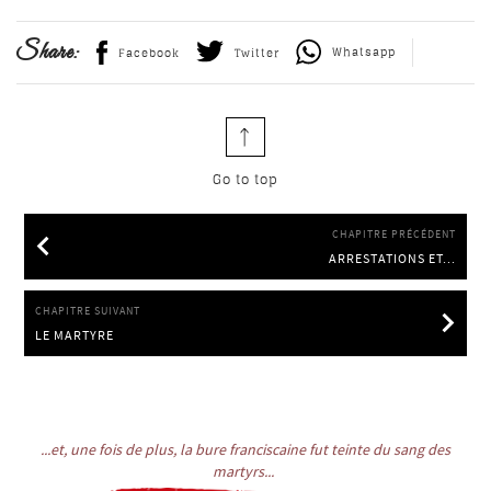
Share:
Whatsapp
Facebook
Twitter
Go to top
CHAPITRE PRÉCÉDENT
ARRESTATIONS ET...
ARRESTATIONS ET INTERROGATOIRES
CHAPITRE SUIVANT
LE MARTYRE
LE MARTYRE
...et, une fois de plus, la bure franciscaine fut teinte du sang des
martyrs...