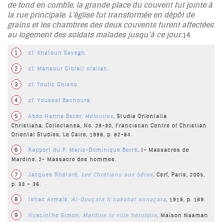
de fond en comble, la grande place du couvent fut jointe à
la rue principale. L’église fut transformée en dépôt de
grains et les chambres des deux couvents furent affectées
au logement des soldats malades jusqu’à ce jour.
14
1
cf.
Khatoun Sayegh
.
2
cf.
Mansour Gibraïl Atallah
.
3
cf.
Toufic Ghisso
.
4
cf.
Youssef Bachoura
.
5
Abdo Hanna Bezer,
Mémoires
, Studia Orientalia
Christiana, Collectanea, No. 29-30, Franciscan Centre of Christian
Oriental Studies, Le Caire, 1998, p. 82-84.
6
Rapport du P. Marie-Dominique Berré
, I- Massacres de
Mardine, 2- Massacre des hommes.
7
Jacques Rhétoré,
Les Chrétiens aux bêtes
, Cerf, Paris, 2005,
p. 33 – 36.
8
Ishac Armalé,
Al-Qouçara fi nakabat annaçara
, 1919, p. 169.
9
Hyacinthe Simon,
Mardine la ville héroïque
, Maison Naaman