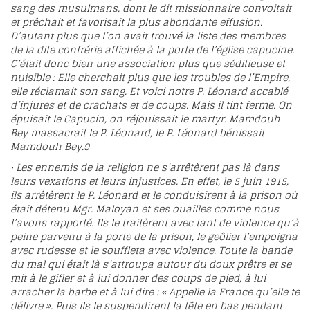
sang des musulmans, dont le dit missionnaire convoitait
et prêchait et favorisait la plus abondante effusion.
D’autant plus que l’on avait trouvé la liste des membres
de la dite confrérie affichée à la porte de l’église capucine.
C’était donc bien une association plus que séditieuse et
nuisible : Elle cherchait plus que les troubles de l’Empire,
elle réclamait son sang. Et voici notre P. Léonard accablé
d’injures et de crachats et de coups. Mais il tint ferme. On
épuisait le Capucin, on réjouissait le martyr. Mamdouh
Bey massacrait le P. Léonard, le P. Léonard bénissait
Mamdouh Bey.
9
• Les ennemis de la religion ne s’arrêtèrent pas là dans
leurs vexations et leurs injustices. En effet, le 5 juin 1915,
ils arrêtèrent le P. Léonard et le conduisirent à la prison où
était détenu Mgr. Maloyan et ses ouailles comme nous
l’avons rapporté. Ils le traitèrent avec tant de violence qu’à
peine parvenu à la porte de la prison, le geôlier l’empoigna
avec rudesse et le souffleta avec violence. Toute la bande
du mal qui était là s’attroupa autour du doux prêtre et se
mit à le gifler et à lui donner des coups de pied, à lui
arracher la barbe et à lui dire : « Appelle la France qu’elle te
délivre ». Puis ils le suspendirent la tête en bas pendant