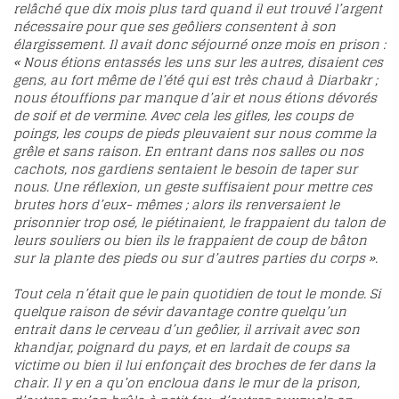
relâché que dix mois plus tard quand il eut trouvé l’argent
nécessaire pour que ses geôliers consentent à son
élargissement. Il avait donc séjourné onze mois en prison :
« Nous étions entassés les uns sur les autres, disaient ces
gens, au fort même de l’été qui est très chaud à Diarbakr ;
nous étouffions par manque d’air et nous étions dévorés
de soif et de vermine. Avec cela les gifles, les coups de
poings, les coups de pieds pleuvaient sur nous comme la
grêle et sans raison. En entrant dans nos salles ou nos
cachots, nos gardiens sentaient le besoin de taper sur
nous. Une réflexion, un geste suffisaient pour mettre ces
brutes hors d’eux- mêmes ; alors ils renversaient le
prisonnier trop osé, le piétinaient, le frappaient du talon de
leurs souliers ou bien ils le frappaient de coup de bâton
sur la plante des pieds ou sur d’autres parties du corps ».
Tout cela n’était que le pain quotidien de tout le monde. Si
quelque raison de sévir davantage contre quelqu’un
entrait dans le cerveau d’un geôlier, il arrivait avec son
khandjar, poignard du pays, et en lardait de coups sa
victime ou bien il lui enfonçait des broches de fer dans la
chair. Il y en a qu’on encloua dans le mur de la prison,