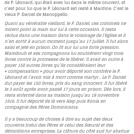
de P. Léonard, qui était avec lui dans le même couvent, et
c’est pour lui que le P. Léonard est resté à Mardine. C’est le
vieux P. Daniel de Manoppello :
Quant au vénérable vieillard, le P. Daniel, ces criminels ne
mirent point la main sur lui à cette occasion. Il resta
reclus dans une maison dans le voisinage de l’église et il
n’en sortit à aucun moment jusqu’au 17 juillet. Il fut alors
saisi et jeté en prison. On fit sur lui une forte pression.
Mamdouh et ses compagnons lui soutirèrent vingt trois
livres contre la promesse de le libérer. Il avait en outre à
payer 150 autres livres qu’ils considéraient leur
« compensation » pour avoir déporté son confrère le P.
Léonard et l’avoir mis à mort comme martyr… Le P. Daniel
dut payer les 150 livres, prix du sang innocent. Il fut libéré
le 3 août après avoir passé 17 jours en prison. Dès lors, il
resta enfermé dans sa maison jusqu’au 18 novembre
1916. Il fut déporté de là vers Alep puis Konia en
compagnie des Pères Dominicains.
Il y a beaucoup de choses à dire au sujet des deux
couvents [celui des Pères et celui des Sœurs] et des
démolitions entreprises. La clôture du côté sud fut abattue