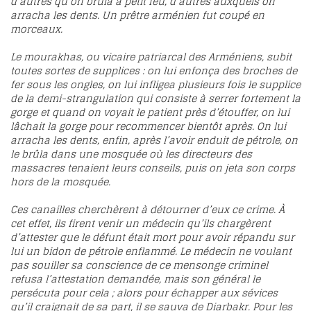
d’autres qu’on brûla à petit feu, d’autres auxquels on
arracha les dents. Un prêtre arménien fut coupé en
morceaux.
Le mourakhas, ou vicaire patriarcal des Arméniens, subit
toutes sortes de supplices : on lui enfonça des broches de
fer sous les ongles, on lui infligea plusieurs fois le supplice
de la demi-strangulation qui consiste à serrer fortement la
gorge et quand on voyait le patient près d’étouffer, on lui
lâchait la gorge pour recommencer bientôt après. On lui
arracha les dents, enfin, après l’avoir enduit de pétrole, on
le brûla dans une mosquée où les directeurs des
massacres tenaient leurs conseils, puis on jeta son corps
hors de la mosquée.
Ces canailles cherchèrent à détourner d’eux ce crime. À
cet effet, ils firent venir un médecin qu’ils chargèrent
d’attester que le défunt était mort pour avoir répandu sur
lui un bidon de pétrole enflammé. Le médecin ne voulant
pas souiller sa conscience de ce mensonge criminel
refusa l’attestation demandée, mais son général le
persécuta pour cela ; alors pour échapper aux sévices
qu’il craignait de sa part, il se sauva de Diarbakr. Pour les