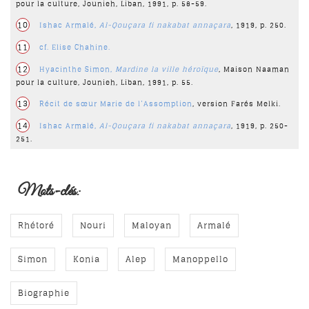
pour la culture, Jounieh, Liban, 1991, p. 58-59.
10
Ishac Armalé,
Al-Qouçara fi nakabat annaçara
, 1919, p. 250.
11
cf.
Elise Chahine
.
12
Hyacinthe Simon,
Mardine la ville héroïque
, Maison Naaman
pour la culture, Jounieh, Liban, 1991, p. 55.
13
Récit de sœur Marie de l’Assomption
, version Farés Melki.
14
Ishac Armalé,
Al-Qouçara fi nakabat annaçara
, 1919, p. 250-
251.
Mots-clés:
Rhétoré
Nouri
Maloyan
Armalé
Simon
Konia
Alep
Manoppello
Biographie