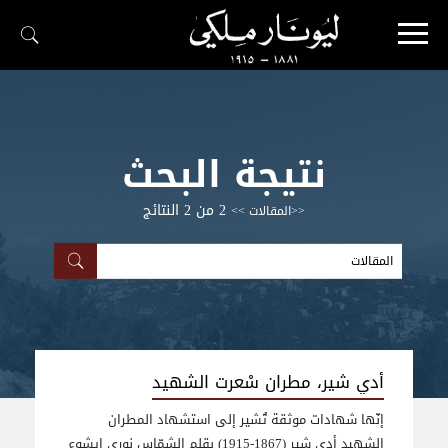
نتيجة البحث
2 من 2
النتائج
<<المقالات >>
أدي شير، مطران سْعرت الشهيد
إنّها شهادات موثقة تُشير إلى استشهاد المطران
الشهيد أدي شير (1867-1915) بقلم الشمّاس نوري إيشوع