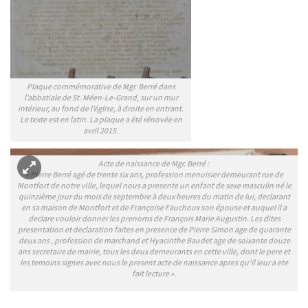
Plaque commémorative de Mgr. Berré dans
l’abbatiale de St. Méen-Le-Grand, sur un mur
intérieur, au fond de l’église, à droite en entrant.
Le texte est en latin. La plaque a été rénovée en
avril 2015.
Acte de naissance de Mgr. Berré :
« Pierre Berré agé de trente six ans, profession menuisier demeurant rue de
Montfort de notre ville, lequel nous a presente un enfant de sexe masculin né le
quinzième jour du mois de septembre à deux heures du matin de lui, declarant
en sa maison de Montfort et de Françoise Fauchoux son épouse et auquel il a
declare vouloir donner les prenoms de François Marie Augustin. Les dites
presentation et declaration faites en presence de Pierre Simon age de quarante
deux ans , profession de marchand et Hyacinthe Baudet age de soixante douze
ans secretaire de mairie, tous les deux demeurants en cette ville, dont le pere et
les temoins signes avec nous le present acte de naissance apres qu’il leur a ete
fait lecture ».