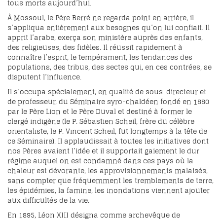
tous morts aujourd’hui.
À Mossoul, le Père Berré ne regarda point en arrière, il
s’appliqua entièrement aux besognes qu’on lui confiait. Il
apprit l’arabe, exerça son ministère auprès des enfants,
des religieuses, des fidèles. Il réussit rapidement à
connaître l’esprit, le tempérament, les tendances des
populations, des tribus, des sectes qui, en ces contrées, se
disputent l’influence.
Il s’occupa spécialement, en qualité de sous-directeur et
de professeur, du Séminaire syro-chaldéen fondé en 1880
par le Père Lion et le Père Duval et destiné à former le
clergé indigène (le P. Sébastien Scheil, frère du célèbre
orientaliste, le P. Vincent Scheil, fut longtemps à la tête de
ce Séminaire). Il applaudissait à toutes les initiatives dont
nos Pères avaient l’idée et il supportait gaiement le dur
régime auquel on est condamné dans ces pays où la
chaleur est dévorante, les approvisionnements malaisés,
sans compter que fréquemment les tremblements de terre,
les épidémies, la famine, les inondations viennent ajouter
aux difficultés de la vie.
En 1895, Léon XIII désigna comme archevêque de