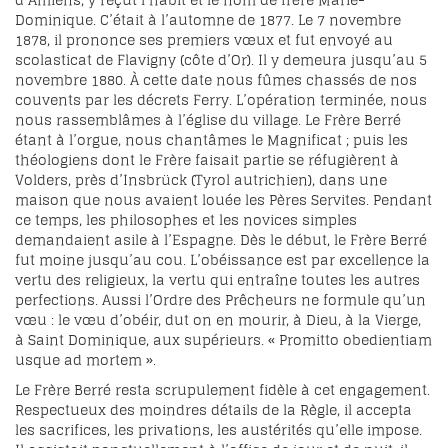
d’Amiens, y reçut l’habit et le nom de frère Marie-
Dominique. C’était à l’automne de 1877. Le 7 novembre
1878, il prononce ses premiers vœux et fut envoyé au
scolasticat de Flavigny (côte d’Or). Il y demeura jusqu’au 5
novembre 1880. À cette date nous fûmes chassés de nos
couvents par les décrets Ferry. L’opération terminée, nous
nous rassemblâmes à l’église du village. Le Frère Berré
étant à l’orgue, nous chantâmes le Magnificat ; puis les
théologiens dont le Frère faisait partie se réfugièrent à
Volders, près d’Insbrück (Tyrol autrichien), dans une
maison que nous avaient louée les Pères Servites. Pendant
ce temps, les philosophes et les novices simples
demandaient asile à l’Espagne. Dès le début, le Frère Berré
fut moine jusqu’au cou. L’obéissance est par excellence la
vertu des religieux, la vertu qui entraîne toutes les autres
perfections. Aussi l’Ordre des Prêcheurs ne formule qu’un
vœu : le vœu d’obéir, dut on en mourir, à Dieu, à la Vierge,
à Saint Dominique, aux supérieurs. « Promitto obedientiam
usque ad mortem ».
Le Frère Berré resta scrupulement fidèle à cet engagement.
Respectueux des moindres détails de la Règle, il accepta
les sacrifices, les privations, les austérités qu’elle impose.