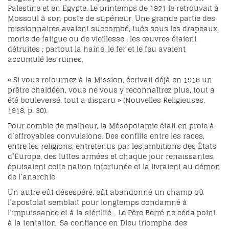
Palestine et en Egypte. Le printemps de 1921 le retrouvait à
Mossoul à son poste de supérieur. Une grande partie des
missionnaires avaient succombé, tués sous les drapeaux,
morts de fatigue ou de vieillesse ; les œuvres étaient
détruites ; partout la haine, le fer et le feu avaient
accumulé les ruines.
« Si vous retournez à la Mission, écrivait déjà en 1918 un
prêtre chaldéen, vous ne vous y reconnaîtrez plus, tout a
été bouleversé, tout a disparu » (Nouvelles Religieuses,
1918, p. 30).
Pour comble de malheur, la Mésopotamie était en proie à
d’effroyables convulsions. Des conflits entre les races,
entre les religions, entretenus par les ambitions des États
d’Europe, des luttes armées et chaque jour renaissantes,
épuisaient cette nation infortunée et la livraient au démon
de l’anarchie.
Un autre eût désespéré, eût abandonné un champ où
l’apostolat semblait pour longtemps condamné à
l’impuissance et à la stérilité… Le Père Berré ne céda point
à la tentation. Sa confiance en Dieu triompha des