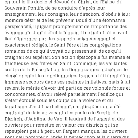
en tout le fils docile et dévoué du Christ, de l’Église, du
Souverain Pontife, de se conduire d’après leur
enseignement, leur consigne, leur direction, d’obéir à leur
moindre désir et de les prévenir. Doué d’une étonnante
perspicacité, il jugeait promptement de l’importance des
évènements dont il était le témoin. Il se hâtait s’il y avait
lieu d’informer, par des rapports soigneusement et
exactement rédigés, le Saint Père et les congrégations
romaines de ce qu’il voyait ou pressentait, de ce qu’il
craignait ou espérait. Son action épiscopale fut intense et
fructueuse. Ses frères en Saint Dominique, les vaillantes
sœurs de la Présentation, les Dominicaines indigènes, le
clergé oriental, les fonctionnaires français lui furent d’un
immense secours dans ses maintes initiatives, mais à lui
revient le mérite d’avoir tiré parti de ces volontés fortes et
concordantes, d’avoir relevé partiellement l’édifice qui
s’était écroulé sous les coups de la violence et du
fanatisme. J’ai dit partiellemnt, car, jusqu’ici, on a été
contraint de laisser vacants les postes de Seerth, de
Djezireh, d’Achitha, de Van. Il faudrait de l’argent et des
ouvriers pour remettre en valeur ces districts qui se
repeuplent petit à petit. Or, l’argent manque, les ouvriers
sont peu nombreux. Après la persécution et la guerre qui