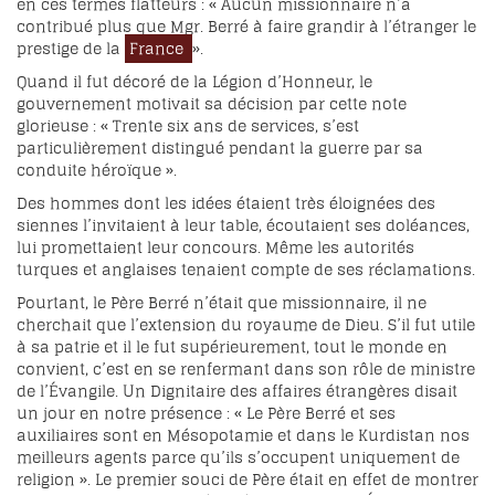
en ces termes flatteurs : « Aucun missionnaire n’a
contribué plus que Mgr. Berré à faire grandir à l’étranger le
prestige de la
France
».
Quand il fut décoré de la Légion d’Honneur, le
gouvernement motivait sa décision par cette note
glorieuse : « Trente six ans de services, s’est
particulièrement distingué pendant la guerre par sa
conduite héroïque ».
Des hommes dont les idées étaient très éloignées des
siennes l’invitaient à leur table, écoutaient ses doléances,
lui promettaient leur concours. Même les autorités
turques et anglaises tenaient compte de ses réclamations.
Pourtant, le Père Berré n’était que missionnaire, il ne
cherchait que l’extension du royaume de Dieu. S’il fut utile
à sa patrie et il le fut supérieurement, tout le monde en
convient, c’est en se renfermant dans son rôle de ministre
de l’Évangile. Un Dignitaire des affaires étrangères disait
un jour en notre présence : « Le Père Berré et ses
auxiliaires sont en Mésopotamie et dans le Kurdistan nos
meilleurs agents parce qu’ils s’occupent uniquement de
religion ». Le premier souci de Père était en effet de montrer