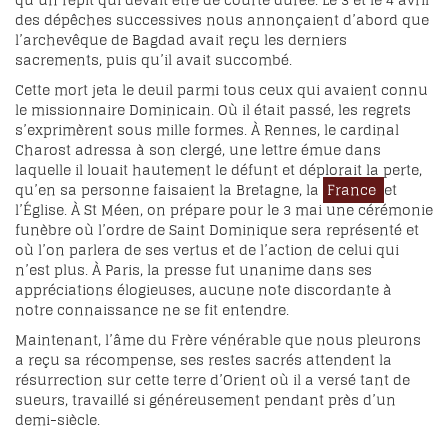
qu’un répit qui devait être de courte durée. Le 3 et le 4 avril
des dépêches successives nous annonçaient d’abord que
l’archevêque de Bagdad avait reçu les derniers
sacrements, puis qu’il avait succombé.
Cette mort jeta le deuil parmi tous ceux qui avaient connu
le missionnaire Dominicain. Où il était passé, les regrets
s’exprimèrent sous mille formes. À Rennes, le cardinal
Charost adressa à son clergé, une lettre émue dans
laquelle il louait hautement le défunt et déplorait la perte,
qu’en sa personne faisaient la Bretagne, la
France
et
l’Église. À St Méen, on prépare pour le 3 mai une cérémonie
funèbre où l’ordre de Saint Dominique sera représenté et
où l’on parlera de ses vertus et de l’action de celui qui
n’est plus. À Paris, la presse fut unanime dans ses
appréciations élogieuses, aucune note discordante à
notre connaissance ne se fit entendre.
Maintenant, l’âme du Frère vénérable que nous pleurons
a reçu sa récompense, ses restes sacrés attendent la
résurrection sur cette terre d’Orient où il a versé tant de
sueurs, travaillé si généreusement pendant près d’un
demi-siècle.