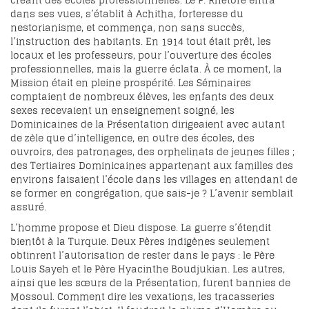
créant des écoles professionnelles. Le P. Rhétoré entra
dans ses vues, s’établit à Achitha, forteresse du
nestorianisme, et commença, non sans succès,
l’instruction des habitants. En 1914 tout était prêt, les
locaux et les professeurs, pour l’ouverture des écoles
professionnelles, mais la guerre éclata. À ce moment, la
Mission était en pleine prospérité. Les Séminaires
comptaient de nombreux élèves, les enfants des deux
sexes recevaient un enseignement soigné, les
Dominicaines de la Présentation dirigeaient avec autant
de zèle que d’intelligence, en outre des écoles, des
ouvroirs, des patronages, des orphelinats de jeunes filles ;
des Tertiaires Dominicaines appartenant aux familles des
environs faisaient l’école dans les villages en attendant de
se former en congrégation, que sais-je ? L’avenir semblait
assuré.
L’homme propose et Dieu dispose. La guerre s’étendit
bientôt à la Turquie. Deux Pères indigènes seulement
obtinrent l’autorisation de rester dans le pays : le Père
Louis Sayeh et le Père Hyacinthe Boudjukian. Les autres,
ainsi que les sœurs de la Présentation, furent bannies de
Mossoul. Comment dire les vexations, les tracasseries