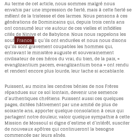
Au terme de cet article, nous sommes malgré nous
envahis par une impression de fierté, mais à cette fierté se
mêlent de la tristesse et des larmes. Nous pensons à ces
générations de Dominicains qui, depuis trois cents ans
ont consumé leur vie autour de ces vielles et infidèles
cités de Ninive et de Babylone. Nous nous rappelons les
souf
France
s qu’ils ont endurées et nous nous disons
qu’ils sont gravement coupables les hommes qui,
entravant le ministère auguste et souverainement
civilisateur de ces héros du vrai, du bien, de la paix, «
evanglizantium pacem, evanglizantium bona » ont rendu
et rendent encore plus lourde, leur tache si accablante.
Puissent, au moins les cendres bénies de nos Frères
répandues sur ce sol lointain, devenir une semence
d’authentiques chrétiens. Puissent aussi ces quelques
pages, dictées hâtivement par une amitié de plus de
soixante ans, apporter quelque consolation à ceux qui
partagent notre douleur, valoir quelque sympathie à cette
Mission de Mossoul si digne d’estime et d’intérêt, susciter
de nouveaux apôtres qui continueront la besogne
commencée par leurs aînés.