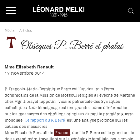
Média
|
Articles
Obsèques P. Berré et photos
Mme Elisabeth Renault
17 novembre 2014
P. François-Marie-Dominique Berré est l’un des trois Pères
dominicains de la Mission de Mossoul réfugiés à l’évêché de Mardine
chez Mgr. Jibrayel Tappouni, vicaire patriarcale des Syriaques
catholiques. Leur témoignage est une grande source d’information
sur les massacres des chrétiens orientaux durant la première guerre
mondiale.
Le rapport du P. Berré
est une analyse profonde sur les
causes des massacres.
Mme Elisabeth Renault de
France
, dont le P. Berré est le grand oncle
de sa grand mère, travaillant sur la généalogie familiale, nous envoie