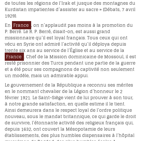
de toutes les régions de l’Irak et jusque des montagnes du
Kurdistan impatientes d’assister au sacre » (Débats, 7 avril
1929).
En
France
, on n’applaudit pas moins à la promotion du
P. Berré. Le R. P. Berré, disait-on, est aussi grand
missionnaire qu’il est loyal français. Tous ceux qui ont
vécu en Syrie ont admiré l’activité qu’il déploya depuis
trente six ans au service de l’Église et au service de la
France
. Chef de la Mission dominicaine de Mossoul, il est
resté prisonnier des Turcs pendant une partie de la guerre
et a été pour ses compagnons de captivité non seulement
un modèle, mais un admirable appui.
Le gouvernement de la République a reconnu ses mérites
en le nommant chevalier de la Légion d’honneur le 2
février 1921. Le Saint-Siège vient de lui prouver à son tour,
à notre grande satisfaction, en quelle estime il le tient.
Ainsi demeurera dans le respect loyal de l’ordre politique
nouveau, sous le mandat britannique, ce qui garde le droit
de survivre, l’étonnante activité des religieux français qui,
depuis 1632, ont couvert la Mésopotamie de leurs
établissements, des plus humbles dispensaires à l’hôpital