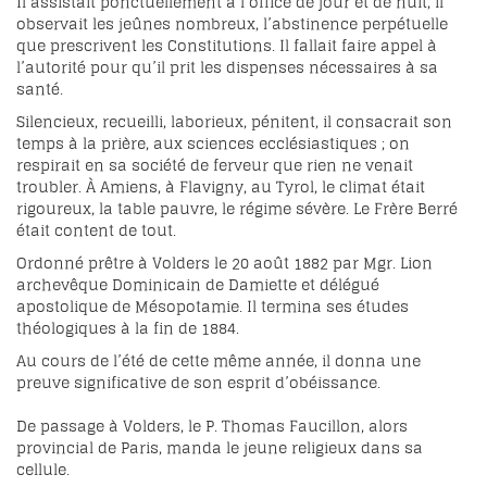
Il assistait ponctuellement à l’office de jour et de nuit, il
observait les jeûnes nombreux, l’abstinence perpétuelle
que prescrivent les Constitutions. Il fallait faire appel à
l’autorité pour qu’il prit les dispenses nécessaires à sa
santé.
Silencieux, recueilli, laborieux, pénitent, il consacrait son
temps à la prière, aux sciences ecclésiastiques ; on
respirait en sa société de ferveur que rien ne venait
troubler. À Amiens, à Flavigny, au Tyrol, le climat était
rigoureux, la table pauvre, le régime sévère. Le Frère Berré
était content de tout.
Ordonné prêtre à Volders le 20 août 1882 par Mgr. Lion
archevêque Dominicain de Damiette et délégué
apostolique de Mésopotamie. Il termina ses études
théologiques à la fin de 1884.
Au cours de l’été de cette même année, il donna une
preuve significative de son esprit d’obéissance.
De passage à Volders, le P. Thomas Faucillon, alors
provincial de Paris, manda le jeune religieux dans sa
cellule.