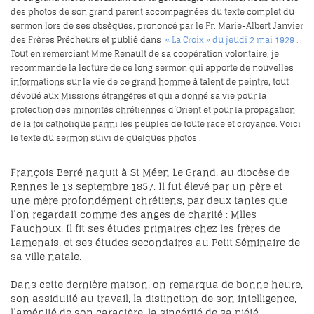
des photos de son grand parent accompagnées du texte complet du
sermon lors de ses obsèques, prononcé par le Fr. Marie-Albert Janvier
des Frères Prêcheurs et publié dans
« La Croix » du jeudi 2 mai 1929
.
Tout en remerciant Mme Renault de sa coopération volontaire, je
recommande la lecture de ce long sermon qui apporte de nouvelles
informations sur la vie de ce grand homme à talent de peintre, tout
dévoué aux Missions étrangères et qui a donné sa vie pour la
protection des minorités chrétiennes d’Orient et pour la propagation
de la foi catholique parmi les peuples de toute race et croyance. Voici
le texte du sermon suivi de quelques photos :
François Berré naquit à St Méen Le Grand, au diocèse de
Rennes le 13 septembre 1857. Il fut élevé par un père et
une mère profondément chrétiens, par deux tantes que
l’on regardait comme des anges de charité : Mlles
Fauchoux. Il fit ses études primaires chez les frères de
Lamenais, et ses études secondaires au Petit Séminaire de
sa ville natale.
Dans cette dernière maison, on remarqua de bonne heure,
son assiduité au travail, la distinction de son intelligence,
l’aménité de son caractère, la sincérité de sa piété.