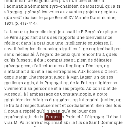
musulman de Bagdad, des plus humbles écoles à
l’admirable Séminaire syro-chaldéen de Mossoul, qui a si
sûrement préparé les voies aux vastes projets orientaux
que veut réaliser le pape Benoît XV (Année Dominicaine,
1921, p. 413-414).
La faveur universelle dont jouissait le P. Berré s’explique.
Le Père apportait dans ses rapports une bienveillance
réelle et dans la pratique une intelligente souplesse. Il
savait éviter les discussions inutiles. Il ne contredisait pas
sans nécessité. À l’égard de ceux qu’il rencontrait, quels
qu’ils fussent, il était compatissant, plein de délicates
prévenances, d’affectueuses attentions. Dès lors, on
s’attachait à lui et à ses entreprises. Aux Écoles d’Orient,
depuis Mgr. Charmetant jusqu’à Mgr. Lagier, un de ses
meilleurs amis, à la Propagation de la Foi, on s’intéressait
vivement à sa personne et à ses projets. Au consulat de
Mossoul, à l’ambassade de Constantinople, à notre
ministère des Affaires étrangères, on lui rendait justice, on
le traitait respectueusement et cordialement. Bien des fois
il nous a répété qu’il n’avait qu’à se louer des
représentants de la
France
à Paris et à l’étranger. Il disait
vrai. M. Poincarré s’exprimait sur le fils de Saint Dominique