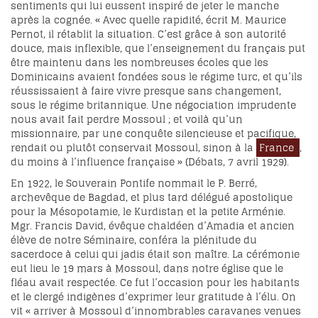
sentiments qui lui eussent inspiré de jeter le manche
après la cognée. « Avec quelle rapidité, écrit M. Maurice
Pernot, il rétablit la situation. C’est grâce à son autorité
douce, mais inflexible, que l’enseignement du français put
être maintenu dans les nombreuses écoles que les
Dominicains avaient fondées sous le régime turc, et qu’ils
réussissaient à faire vivre presque sans changement,
sous le régime britannique. Une négociation imprudente
nous avait fait perdre Mossoul ; et voilà qu’un
missionnaire, par une conquête silencieuse et pacifique,
rendait ou plutôt conservait Mossoul, sinon à la
France
,
du moins à l’influence française » (Débats, 7 avril 1929).
En 1922, le Souverain Pontife nommait le P. Berré,
archevêque de Bagdad, et plus tard délégué apostolique
pour la Mésopotamie, le Kurdistan et la petite Arménie.
Mgr. Francis David, évêque chaldéen d’Amadia et ancien
élève de notre Séminaire, conféra la plénitude du
sacerdoce à celui qui jadis était son maître. La cérémonie
eut lieu le 19 mars à Mossoul, dans notre église que le
fléau avait respectée. Ce fut l’occasion pour les habitants
et le clergé indigènes d’exprimer leur gratitude à l’élu. On
vit « arriver à Mossoul d’innombrables caravanes venues