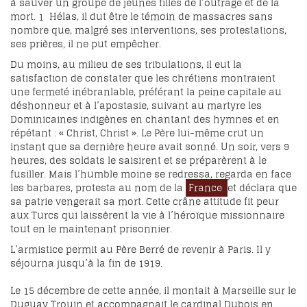
à sauver un groupe de jeunes filles de l’outrage et de la
mort.
1
Hélas, il dut être le témoin de massacres sans
nombre que, malgré ses interventions, ses protestations,
ses prières, il ne put empêcher.
Du moins, au milieu de ses tribulations, il eut la
satisfaction de constater que les chrétiens montraient
une fermeté inébranlable, préférant la peine capitale au
déshonneur et à l’apostasie, suivant au martyre les
Dominicaines indigènes en chantant des hymnes et en
répétant : « Christ, Christ ». Le Père lui-même crut un
instant que sa dernière heure avait sonné. Un soir, vers 9
heures, des soldats le saisirent et se préparèrent à le
fusiller. Mais l’humble moine se redressa, regarda en face
les barbares, protesta au nom de la
France
et déclara que
sa patrie vengerait sa mort. Cette crâne attitude fit peur
aux Turcs qui laissèrent la vie à l’héroïque missionnaire
tout en le maintenant prisonnier.
L’armistice permit au Père Berré de revenir à Paris. Il y
séjourna jusqu’à la fin de 1919.
Le 15 décembre de cette année, il montait à Marseille sur le
Duguay Trouin et accompagnait le cardinal Dubois en