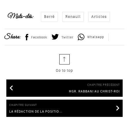
Mots-clés:
Berré
Renault
Articles
Share:
Whatsapp
Facebook
Twitter
Go to top
CHAPITRE PRÉCÉDENT
MGR. RABBANI AU CHRIST-ROI
MGR. RABBANI AU CHRIST-ROI
CHAPITRE SUIVANT
LA RÉDACTION DE LA POSITIO...
LA RÉDACTION DE LA POSITIO AVANCE À PAS LENTS