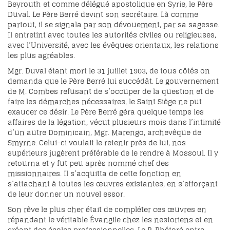
Beyrouth et comme délégué apostolique en Syrie, le Père
Duval. Le Père Berré devint son secrétaire. Là comme
partout, il se signala par son dévouement, par sa sagesse.
Il entretint avec toutes les autorités civiles ou religieuses,
avec l’Université, avec les évêques orientaux, les relations
les plus agréables.
Mgr. Duval étant mort le 31 juillet 1903, de tous côtés on
demanda que le Père Berré lui succédât. Le gouvernement
de M. Combes refusant de s’occuper de la question et de
faire les démarches nécessaires, le Saint Siège ne put
exaucer ce désir. Le Père Berré géra quelque temps les
affaires de la légation, vécut plusieurs mois dans l’intimité
d’un autre Dominicain, Mgr. Marengo, archevêque de
Smyrne. Celui-ci voulait le retenir près de lui, nos
supérieurs jugèrent préférable de le rendre à Mossoul. Il y
retourna et y fut peu après nommé chef des
missionnaires. Il s’acquitta de cette fonction en
s’attachant à toutes les œuvres existantes, en s’efforçant
de leur donner un nouvel essor.
Son rêve le plus cher était de compléter ces œuvres en
répandant le véritable Évangile chez les nestoriens et en