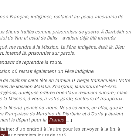
 non Français, indigènes, restaient au poste, incertains de
nous étions traités comme prisonniers de guerre. À Diarbékir on
 de Van et celui de Bitlis— avaient déjà été internés.
ué, me rendre à la Mission. Le Père, indigène, était là, Dieu
, interné là, prisonnier sur parole.
endant de reprendre la route.
ssion où restait également un Père indigène.
e de célébrer cette fête en famille. O Vierge Immaculée ! Notre
 postes de Mission Malatia, Kharpout, Maamouret-el-Aziz,
ndigènes, quelques prêtres orientaux restaient encore ; mais
la Mission, à vous, à votre garde, pasteurs et troupeaux..
a liberté, pensions-nous. Nous savions, en effet, que le
s Françaises de Mardine, de Diarbakr et d’Ourfa y étaient
ment le départ pour la
France
…
1
trainer d’un endroit à l’autre pour les envoyer, à la fin, à
nce
aux premiers jours de 1915.