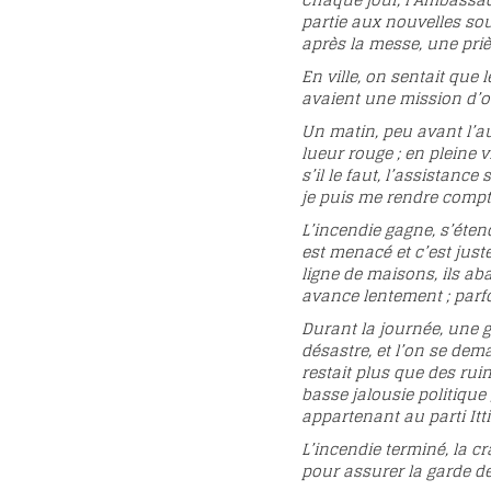
Chaque jour, l’Ambassa
partie aux nouvelles so
après la messe, une prièr
En ville, on sentait que
avaient une mission d’of
Un matin, peu avant l’au
lueur rouge ; en pleine v
s’il le faut, l’assistanc
je puis me rendre compte 
L’incendie gagne, s’éten
est menacé et c’est jus
ligne de maisons, ils aba
avance lentement ; parfois
Durant la journée, une gr
désastre, et l’on se dem
restait plus que des ruin
basse jalousie politique 
appartenant au parti Itt
L’incendie terminé, la c
pour assurer la garde de