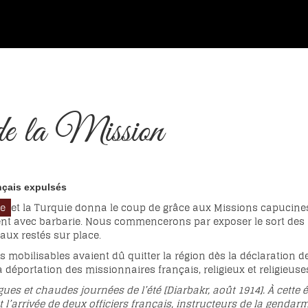
e la Mission
nçais expulsés
ce
et la Turquie donna le coup de grâce aux Missions capucines
rent avec barbarie. Nous commencerons par exposer le sort des 
taux restés sur place.
mobilisables avaient dû quitter la région dès la déclaration de l
 la déportation des missionnaires français, religieux et religieus
ues et chaudes journées de l’été [Diarbakr, août 1914]. À cette é
t l’arrivée de deux officiers français, instructeurs de la genda