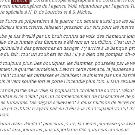
de de
France
à Constantinople télégraphiait au Consulat le co
uvent mensongères de l’agence Wolf, répandues par l’agence Tur
e spéciale à N. D. de Lourdes et à S. Michel.
 les Turcs se préparaient à la guerre ; on sentait aussi que le
ficiers instructeurs, faisaient pression sur eux pour les mettre 
be, je fus éveillé par un bruit confus de voix, des clameurs loin
ille, de la fumée, des flammes s’élèvent en tourbillon. C’est un 
e spirituelle à des personnes en danger. J’y arrive à la Banque, pro
du fait ; tout un souk est en feu ! Il y a bien des pompes, dit-o
d toujours plus. Des boutiques, les flammes, poussées par le ven
tement le quartier arménien. Devant cette menace, la jeunesse a
ttent toutes les terrasses et localisent le sinistre par une barri
 le vent souffle fort et porte l’incendie plus loin. Il faut recule
ande partie de la ville, la population chrétienne surtout, vécut 
andait si ce n’était pas un commencement de massacre et de pillag
es fumantes. Les dégâts s’élevaient à deux millions de livres or. 
; le parti Ihtilaf n’ayant pas eu d’élu à la municipalité voulut 
ihad.
rainte resta. Pendant plusieurs jours, la même jeunesse qui avai
 nuit aux points les plus importants des quartiers chrétiens.