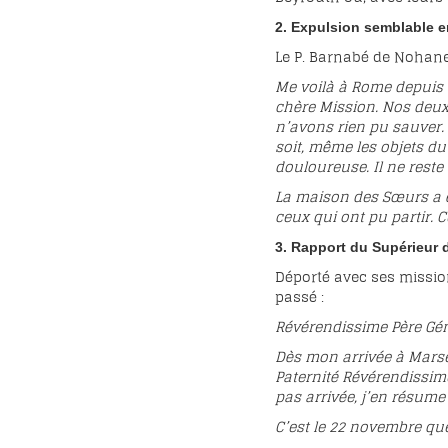
2. Expulsion semblable en
Le P. Barnabé de Nohane
Me voilà à Rome depuis 
chère Mission. Nos deux
n’avons rien pu sauver. 
soit, même les objets du
douloureuse. Il ne reste 
La maison des Sœurs a ét
ceux qui ont pu partir.
3. Rapport du Supérieur 
Déporté avec ses missio
passé :
Révérendissime Père Gé
Dès mon arrivée à Marseil
Paternité Révérendissime
pas arrivée, j’en résum
C’est le 22 novembre que 