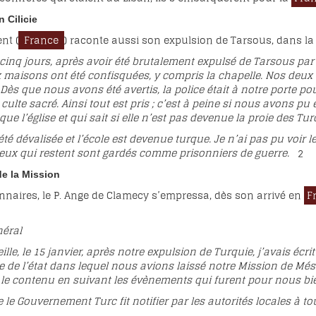
 Cilicie
nt (
France
) raconte aussi son expulsion de Tarsous, dans la l
cinq jours, après avoir été brutalement expulsé de Tarsous par
 maisons ont été confisquées, y compris la chapelle. Nos deux
Dès que nous avons été avertis, la police était à notre porte p
 culte sacré. Ainsi tout est pris ; c’est à peine si nous avons 
que l’église et qui sait si elle n’est pas devenue la proie des Tur
é dévalisée et l’école est devenue turque. Je n’ai pas pu voir 
 Ceux qui restent sont gardés comme prisonniers de guerre.
2
de la Mission
nnaires, le P. Ange de Clamecy s’empressa, dès son arrivé en
F
néral
le, le 15 janvier, après notre expulsion de Turquie, j’avais écri
 de l’état dans lequel nous avions laissé notre Mission de Méso
e le contenu en suivant les évènements qui furent pour nous b
le Gouvernement Turc fit notifier par les autorités locales à to