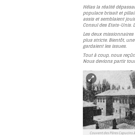
Hélas la réalité dépassai
populace brisait et pill
assis et semblaient joui
Consul des Etats-Unis. L
Les deux missionnaires d
plus stricte. Bientôt, u
gardaient les issues.
Tout à coup, nous reçûme
Nous devions partir tout
Couvent des Pères Capucins à 