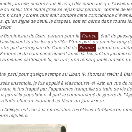
nible journée, encore sous le coup des émotions qui l’avaient re
le du soleil. Une teinte grise se répandait partout ; comme de 
 On n’osait y croire, tant était sombre cette coïncidence d’évèneme
qu’en signe de deuil, le drapeau soit en berne dans toutes les
ssion.
re Dominicain de Seert, partant pour la
France
, était de passa
ssistaient toutes les autorités. D’une part, au premier rang de 
’autre part le drogman du Consulat de
France
, gérant par inté
Banque et du commerce étaient aussi là. Les prélats jacobite e
 arménien catholique fit, en turc, une remarquable oraison fun
re, parti pour quelque temps au Liban [P. Thomas] revint à Diar
ssés ensemble, je fus appelé à Maamouret-el-Aziz, en vue de re
rivant, je fus frappé par l’apparence tranquille du train de vie 
ieur parmi la population. À part le communiqué de guerre de l’
titude, chacun vaquait à sa tâche au jour le jour.
au Collège, eut lieu à la mi-octobre. Les élèves, chrétiens ou 
urs réguliers.