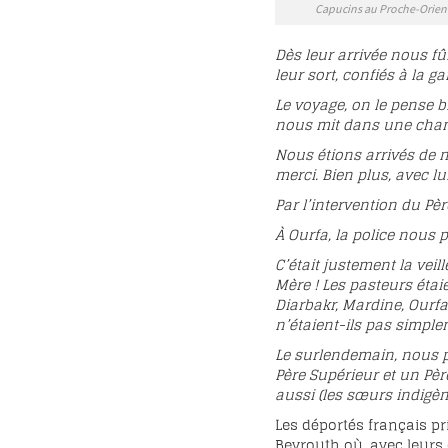
Capucins au Proche-Orient,
Dès leur arrivée nous fû
leur sort, confiés à la g
Le voyage, on le pense b
nous mit dans une chamb
Nous étions arrivés de nu
merci. Bien plus, avec lu
Par l’intervention du Pè
À Ourfa, la police nous 
C’était justement la veil
Mère ! Les pasteurs étai
Diarbakr, Mardine, Ourfa
n’étaient-ils pas simple
Le surlendemain, nous p
Père Supérieur et un Pèr
aussi (les sœurs indigèn
Les déportés français prir
Beyrouth où, avec leurs 