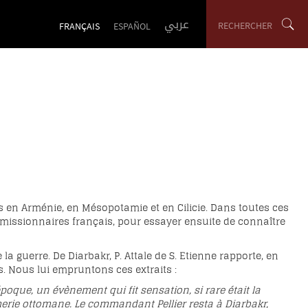
عربي
RECHERCHER
FRANÇAIS
ESPAÑOL
 en Arménie, en Mésopotamie et en Cilicie. Dans toutes ces
missionnaires français, pour essayer ensuite de connaître
a guerre. De Diarbakr, P. Attale de S. Etienne rapporte, en
es. Nous lui empruntons ces extraits :
poque, un évènement qui fit sensation, si rare était la
rmerie ottomane. Le commandant Pellier resta à Diarbakr,