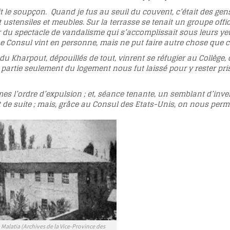
t le soupçon. Quand je fus au seuil du couvent, c’était des gens p
ait ustensiles et meubles. Sur la terrasse se tenait un groupe o
r du spectacle de vandalisme qui s’accomplissait sous leurs yeux
e Consul vint en personne, mais ne put faire autre chose que co
u Kharpout, dépouillés de tout, vinrent se réfugier au Collège, o
ne partie seulement du logement nous fut laissé pour y rester pri
s l’ordre d’expulsion ; et, séance tenante, un semblant d’invent
 de suite ; mais, grâce au Consul des Etats-Unis, on nous permit
Malatia (Archives de la Vice-Province des