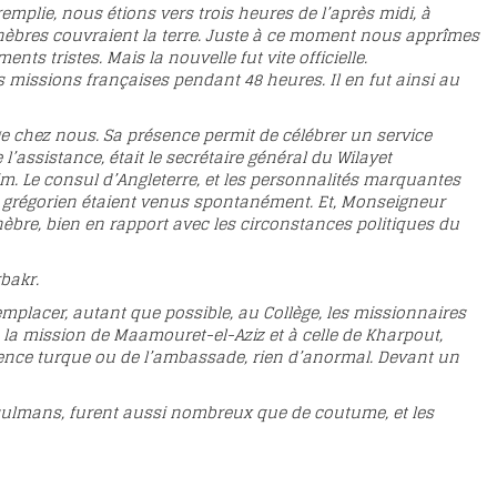
mplie, nous étions vers trois heures de l’après midi, à
ténèbres couvraient la terre. Juste à ce moment nous apprîmes
nts tristes. Mais la nouvelle fut vite officielle.
 missions françaises pendant 48 heures. Il en fut ainsi au
ge chez nous. Sa présence permit de célébrer un service
l’assistance, était le secrétaire général du Wilayet
rim. Le consul d’Angleterre, et les personnalités marquantes
t grégorien étaient venus spontanément. Et, Monseigneur
èbre, bien en rapport avec les circonstances politiques du
bakr.
mplacer, autant que possible, au Collège, les missionnaires
de la mission de Maamouret-el-Aziz et à celle de Kharpout,
Agence turque ou de l’ambassade, rien d’anormal. Devant un
musulmans, furent aussi nombreux que de coutume, et les