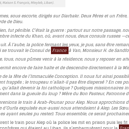
 Maison S. François, Mteyleb, Liban).
mes, sous escorte, dirigés sur Diarbakr. Deux Pères et un Frère,
arde de Dieu.
ien, fut pénible. C’était la guerre : partout sur notre passage, 
re infecte du Khan, où, avant nous, deux consuls russes —celui
it. À l’aube, la police fermant les yeux, je pus, sans être remarq
i se trouvait le Consul de
France
à Van, Monsieur H. de Sandfort
re, tous, nous pûmes venir à la résidence, nous y reposer en att
permit encore de faire halte et de descendre directement à la Mi
le de la fête de l’Immaculée Conception. Il nous fut ainsi possibl
ent frappés ; le troupeau n’allait-il pas être dispersé ? En ces
, qu’allait devenir la foi catholique ? Quelques missionnaires i
ment dans la gueule du loup ? Mère du Bon Pasteur, Patronne de 
renions le train à Arab-Pounar pour Alep. Nous approchions de l
e d’Ourfa expulsés eux-aussi nous attendaient à Alep. Les Sœur
es ayant seules pu rester). Tous ensemble, ce serait prochaine
ent le train pour Alep où la police les mit en prison puis les fit 
confrères qui étaient au Liban, ils s’embarquèrent pour la
Fra