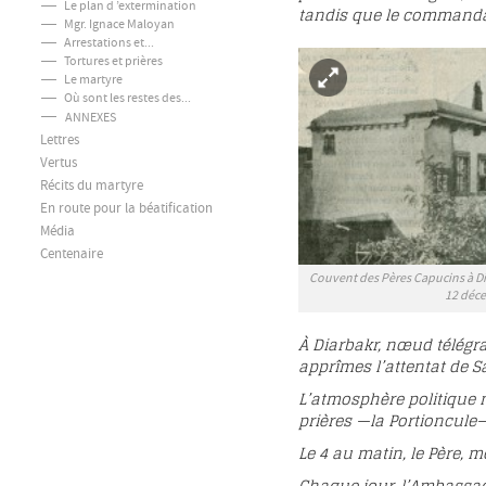
Le plan d ’extermination
tandis que le commandant
Mgr. Ignace Maloyan
Arrestations et...
Tortures et prières
Le martyre
Où sont les restes des...
ANNEXES
Lettres
Vertus
Récits du martyre
En route pour la béatification
Média
Centenaire
Couvent des Pères Capucins à Di
12 déce
À Diarbakr, nœud télégra
apprîmes l’attentat de 
L’atmosphère politique n
prières —la Portioncule
Le 4 au matin, le Père, m