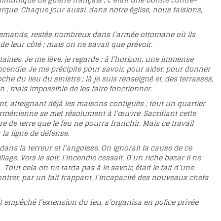
mmuniqué de guerre français ; c’était une bonne contre-
que. Chaque jour aussi, dans notre église, nous faisions,
s Allemands, restés nombreux dans l’armée ottomane où ils
de leur côté ; mais on ne savait que prévoir.
taines. Je me lève, je regarde : à l’horizon, une immense
incendie. Je me précipite pour savoir, pour aider, pour donner
che du lieu du sinistre ; là je suis renseigné et, des terrasses,
n ; mais impossible de les faire fonctionner.
t, atteignant déjà les maisons contiguës ; tout un quartier
rménienne se met résolument à l’œuvre. Sacrifiant cette
ère de terre que le feu ne pourra franchir. Mais ce travail
r la ligne de défense.
dans la terreur et l’angoisse. On ignorait la cause de ce
e. Vers le soir, l’incendie cessait. D’un riche bazar il ne
Tout cela on ne tarda pas à le savoir, était le fait d’une
montrer, par un fait frappant, l’incapacité des nouveaux chefs
t empêché l’extension du feu, s’organisa en police privée