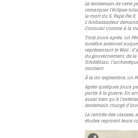
Le lendemain de cette pé
remarquer l’éclipse tota
la mort du S. Pape Pie X.
L’Ambassadeur demanda, 
Consulat comme à la mi
Trois jours après, un Pè
funèbre solennel auquel a
représentant le Wali ; d
du gouvernement, de la 
Tchélébian, l’archevêque
moment.
À la mi-septembre, un Pè
Après quelques jours pa
partis à la guerre. En ar
aussi bien qu’à l’extér
lendemain chargé d’incer
La rentrée des classes, 
études reprirent leurs co