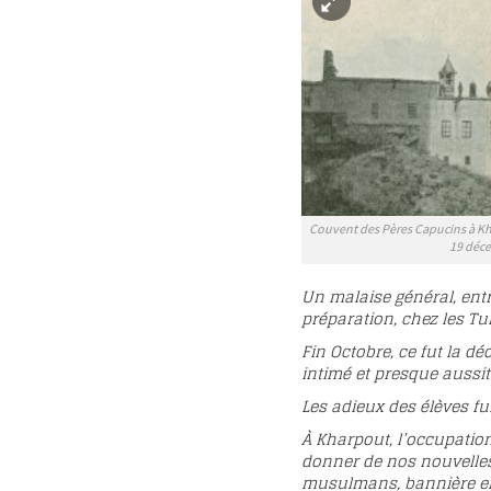
Couvent des Pères Capucins à Kh
19 déce
Un malaise général, entr
préparation, chez les Tu
Fin Octobre, ce fut la d
intimé et presque aussitô
Les adieux des élèves fu
À Kharpout, l’occupation
donner de nos nouvelles
musulmans, bannière en t