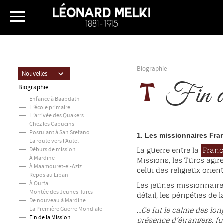
Biographie
Nouvelles
Fin d
Biographie
Enfance à Baabdath
L ’école primaire
L ’arrivée des Quakers
Chez les Capucins
Postulant à San Stefano
1. Les missionnaires Fra
La route vers l’Autel
La guerre entre la
Fran
Débuts de mission
À Mardine
Missions, les Turcs agi
À Maamouret-el-Aziz
celui des religieux orien
Repos au Liban
Les jeunes missionnaires 
À Ourfa
Montée des Jeunes-Turcs
détail, les péripéties de
De nouveau à Mardine
…Ce fut le calme des long
La Première Guerre Mondiale
Fin de la Mission
présence d’étrangers, fu