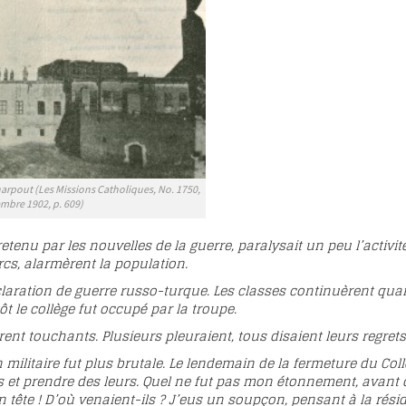
arpout (Les Missions Catholiques, No. 1750,
mbre 1902, p. 609)
etenu par les nouvelles de la guerre, paralysait un peu l’activi
rcs, alarmèrent la population.
éclaration de guerre russo-turque. Les classes continuèrent qu
t le collège fut occupé par la troupe.
rent touchants. Plusieurs pleuraient, tous disaient leurs regret
 militaire fut plus brutale. Le lendemain de la fermeture du Col
 et prendre des leurs. Quel ne fut pas mon étonnement, avant d
ête ! D’où venaient-ils ? J’eus un soupçon, pensant à la résid