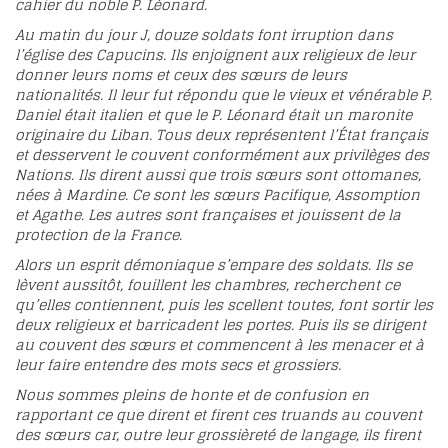
cahier du noble P. Léonard.
Au matin du jour J, douze soldats font irruption dans
l’église des Capucins. Ils enjoignent aux religieux de leur
donner leurs noms et ceux des sœurs de leurs
nationalités. Il leur fut répondu que le vieux et vénérable P.
Daniel était italien et que le P. Léonard était un maronite
originaire du Liban. Tous deux représentent l’État français
et desservent le couvent conformément aux privilèges des
Nations. Ils dirent aussi que trois sœurs sont ottomanes,
nées à Mardine. Ce sont les sœurs Pacifique, Assomption
et Agathe. Les autres sont françaises et jouissent de la
protection de la France.
Alors un esprit démoniaque s’empare des soldats. Ils se
lèvent aussitôt, fouillent les chambres, recherchent ce
qu’elles contiennent, puis les scellent toutes, font sortir les
deux religieux et barricadent les portes. Puis ils se dirigent
au couvent des sœurs et commencent à les menacer et à
leur faire entendre des mots secs et grossiers.
Nous sommes pleins de honte et de confusion en
rapportant ce que dirent et firent ces truands au couvent
des sœurs car, outre leur grossièreté de langage, ils firent