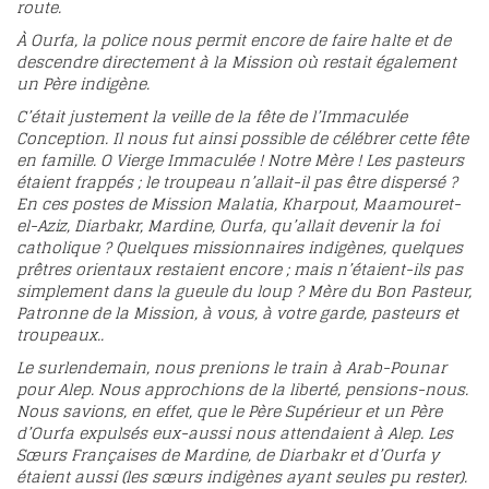
route.
À Ourfa, la police nous permit encore de faire halte et de
descendre directement à la Mission où restait également
un Père indigène.
C’était justement la veille de la fête de l’Immaculée
Conception. Il nous fut ainsi possible de célébrer cette fête
en famille. O Vierge Immaculée ! Notre Mère ! Les pasteurs
étaient frappés ; le troupeau n’allait-il pas être dispersé ?
En ces postes de Mission Malatia, Kharpout, Maamouret-
el-Aziz, Diarbakr, Mardine, Ourfa, qu’allait devenir la foi
catholique ? Quelques missionnaires indigènes, quelques
prêtres orientaux restaient encore ; mais n’étaient-ils pas
simplement dans la gueule du loup ? Mère du Bon Pasteur,
Patronne de la Mission, à vous, à votre garde, pasteurs et
troupeaux..
Le surlendemain, nous prenions le train à Arab-Pounar
pour Alep. Nous approchions de la liberté, pensions-nous.
Nous savions, en effet, que le Père Supérieur et un Père
d’Ourfa expulsés eux-aussi nous attendaient à Alep. Les
Sœurs Françaises de Mardine, de Diarbakr et d’Ourfa y
étaient aussi (les sœurs indigènes ayant seules pu rester).