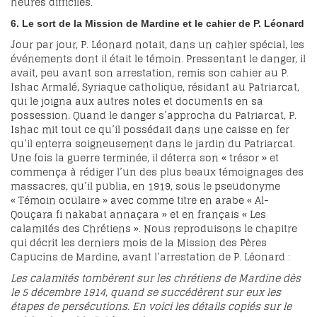
heures difficiles.
6. Le sort de la Mission de
Mardine
et le cahier de P. Léonard
Jour par jour, P. Léonard notait, dans un cahier spécial, les
événements dont il était le témoin. Pressentant le danger, il
avait, peu avant son arrestation, remis son cahier au P.
Ishac Armalé, Syriaque catholique, résidant au Patriarcat,
qui le joigna aux autres notes et documents en sa
possession. Quand le danger s’approcha du Patriarcat, P.
Ishac mit tout ce qu’il possédait dans une caisse en fer
qu’il enterra soigneusement dans le jardin du Patriarcat.
Une fois la guerre terminée, il déterra son « trésor » et
commença à rédiger l’un des plus beaux témoignages des
massacres, qu’il publia, en 1919, sous le pseudonyme
« Témoin oculaire » avec comme titre en arabe « Al-
Qouçara fi nakabat annaçara » et en français « Les
calamités des Chrétiens ». Nous reproduisons le chapitre
qui décrit les derniers mois de la Mission des Pères
Capucins de Mardine, avant l’arrestation de P. Léonard :
Les calamités tombèrent sur les chrétiens de Mardine dès
le 5 décembre 1914, quand se succédèrent sur eux les
étapes de persécutions. En voici les détails copiés sur le