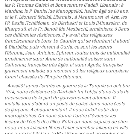
les P. Thomas [Saleh] et Bonaventure [Fadel], Libanais ; à
Mardine, le P. Daniel [de Manoppello], Italien âgé de 80 ans,
et le P. Léonard [Melki], Libanais ; à Maamouret-el-Aziz, les
PP. Basile [Tchélébian, de Diarbakr] et Louis [Minassian, de
Kharpout], et le Fr. Benoit [de Medbach], arméniens.
8
Dans
ces différentes résidences, il y avait des religieuses
franciscaines de Lons-Le-Saunier qui se réunirent d’abord
à Diarbékir, puis vinrent à Ourfa: ce sont les sœurs
Fébronie, Jean-Antoine, Ephrem, toutes trois de nationalité
arménienne; sœur Anne de nationalité suisse; sœur
Catherine, française très âgée, et sœur Agnès, française
gravement malade, au moment où les religieux européens
furent chassés de l’Empire Ottoman.
…Aussitôt après l’entrée en guerre de la Turquie en octobre
1914, notre résidence de Diarbékir fut l’objet d’une foule de
tracasseries de la part du gouvernement ottoman. Il
installa tout d’abord un poste de police dans notre école
de garçons. A chaque instant, il nous fallait subir des
interrogatoires. On nous donna l’ordre d’évacuer les
locaux de l’école des filles. Enfin on nous expulsa de chez
nous, nous laissant libres d’aller chercher ailleurs en ville
une autre habitation. Le Wali (gouverneur) ne voulut pas