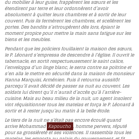
du mobilier à leur guise, frappèrent les sœurs et les
étendirent par terre et leur ordonnèrent d’avoir
absolument à quitter leurs chambres et à sortir de leur
couvent. Puis ils fermèrent les chambres, et scellèrent les
portes. Des bandits s’attroupèrent dès lors, épiant le
moment propice pour mettre la main sans fatigue sur les
biens et les meubles.
Pendant que les policiers fouillaient la maison des sœurs,
le P. Léonard s’empressa de descendre à l’église. Il ouvrit le
tabernacle, en sortit respectueusement le saint calice,
l’enveloppa d’un linge blanc, le serra contre sa poitrine et
s’en alla le mettre en sécurité dans la maison de monsieur
Hanna Marquisi, Arménien. Puis il retourna aussitôt
parcequ’il avait décidé de passer sa nuit au couvent. Les
soldats lui dirent qu’il n’aurait d’accès qu’à l’arrière-
cuisine. Mais au beau milieu de la nuit, un agent insolent
vint réquisitionner tous les matelas et força le P. Léonard à
sortir et à rester jusqu’au matin à la belle étoile.
Le tiers de la nuit ne s’était pas encore écoulé quand
arrive Mohammad
Kapoucho
, homme pervers, réputé
pour sa grossièreté et ses violences. Il rassembla tous les
matelas, les emporta au palais du gouvernement, et fit