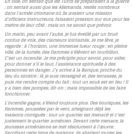
En ville, on sentait que les Turcs se préparaient à la guerre
; on sentait aussi que les Allemands, restés nombreux
dans l’armée ottomane où ils avaient une mission
d’officiers instructeurs, faisaient pression sur eux pour les
mettre de leur côté ; mais on ne savait que prévoir.
Un matin, peu avant l’aube, je fus éveillé par un bruit
confus de voix, des clameurs lointaines. Je me lève, je
regarde : à l’horizon, une immense lueur rouge ; en pleine
ville, de la fumée, des flammes s’élèvent en tourbillon.
C’est un incendie. Je me précipite pour savoir, pour aider,
pour donner s’il le faut, l’assistance spirituelle à des
personnes en danger. J’y arrive à la Banque, proche du
lieu du sinistre ; là je suis renseigné et, des terrasses, je
puis me rendre compte du fait ; tout un souk est en feu ! Il
y a bien des pompes, dit-on ; mais impossible de les faire
fonctionner.
L’incendie gagne, s’étend toujours plus. Des boutiques, les
flammes, poussées par le vent, atteignant déjà les
maisons contiguës ; tout un quartier est menacé et c’est
justement le quartier arménien. Devant cette menace, la
jeunesse arménienne se met résolument à l’œuvre.
Sacrifiant cette ligne de maisons, ils abattent toutes les