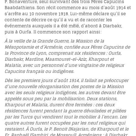
P. Bonaventure, seul survivant des trois Pères Capucins
Baabdathiens. Son récit commence au mois d’août 1914 et
s’arrête au 10 novembre 1918. Lui-même déclare qu’il se
contente de décrire ce qu’il a vu et de raconter les
événements auxquels il a été mêlé, d’abord à Diarbakr,
puis à Ourfa. Il commence son rapport ainsi :
À la veille de la Grande Guerre, la Mission de la
Mésopotamie et d’Arménie, confiée aux Pères Capucins de
la Province de Lyon, comprenait six résidences : Ourfa,
Diarbakr, Mardine, Maamouret-el-Aziz, Kharpout et
Malatia, avec un personnel d’une vingtaine de religieux
Capucins français ou indigènes.
Dès les premiers jours d’août 1914, il fallait se préoccuper
d’une nouvelle réorganisation des postes de la Mission
avec les seuls religieux indigènes, les autres devant être
appelés sous peu par la mobilisation. Deux stations,
Kharpout et Malatia, durent être fermées : ces deux
résidences furent pendant la guerre dévalisées et pillées
par les Turcs qui vendirent tout le mobilier à l’encan. Les
quatre autres furent occupées par les neuf religieux qui
restaient. À Ourfa, le P. Benoit [Najarian, de Kharpout] et le
Fr. Raphaël [Samhiri, de Mossoul], Arméniens ; à Diarbakr,