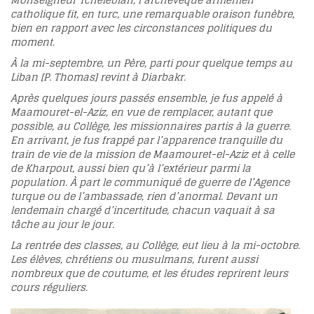
Monseigneur Tchélébian, l’archevêque arménien
catholique fit, en turc, une remarquable oraison funèbre,
bien en rapport avec les circonstances politiques du
moment.
À la mi-septembre, un Père, parti pour quelque temps au
Liban [P. Thomas] revint à Diarbakr.
Après quelques jours passés ensemble, je fus appelé à
Maamouret-el-Aziz, en vue de remplacer, autant que
possible, au Collège, les missionnaires partis à la guerre.
En arrivant, je fus frappé par l’apparence tranquille du
train de vie de la mission de Maamouret-el-Aziz et à celle
de Kharpout, aussi bien qu’à l’extérieur parmi la
population. À part le communiqué de guerre de l’Agence
turque ou de l’ambassade, rien d’anormal. Devant un
lendemain chargé d’incertitude, chacun vaquait à sa
tâche au jour le jour.
La rentrée des classes, au Collège, eut lieu à la mi-octobre.
Les élèves, chrétiens ou musulmans, furent aussi
nombreux que de coutume, et les études reprirent leurs
cours réguliers.