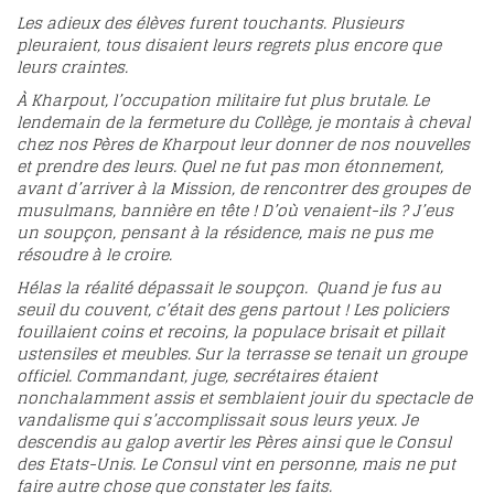
Les adieux des élèves furent touchants. Plusieurs
pleuraient, tous disaient leurs regrets plus encore que
leurs craintes.
À Kharpout, l’occupation militaire fut plus brutale. Le
lendemain de la fermeture du Collège, je montais à cheval
chez nos Pères de Kharpout leur donner de nos nouvelles
et prendre des leurs. Quel ne fut pas mon étonnement,
avant d’arriver à la Mission, de rencontrer des groupes de
musulmans, bannière en tête ! D’où venaient-ils ? J’eus
un soupçon, pensant à la résidence, mais ne pus me
résoudre à le croire.
Hélas la réalité dépassait le soupçon. Quand je fus au
seuil du couvent, c’était des gens partout ! Les policiers
fouillaient coins et recoins, la populace brisait et pillait
ustensiles et meubles. Sur la terrasse se tenait un groupe
officiel. Commandant, juge, secrétaires étaient
nonchalamment assis et semblaient jouir du spectacle de
vandalisme qui s’accomplissait sous leurs yeux. Je
descendis au galop avertir les Pères ainsi que le Consul
des Etats-Unis. Le Consul vint en personne, mais ne put
faire autre chose que constater les faits.