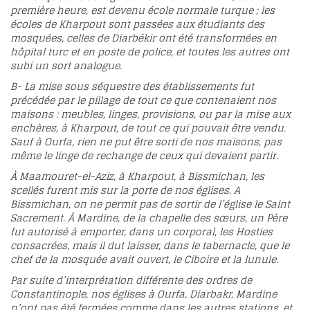
première heure, est devenu école normale turque ; les
écoles de Kharpout sont passées aux étudiants des
mosquées, celles de Diarbékir ont été transformées en
hôpital turc et en poste de police, et toutes les autres ont
subi un sort analogue.
B- La mise sous séquestre des établissements fut
précédée par le pillage de tout ce que contenaient nos
maisons : meubles, linges, provisions, ou par la mise aux
enchères, à Kharpout, de tout ce qui pouvait être vendu.
Sauf à Ourfa, rien ne put être sorti de nos maisons, pas
même le linge de rechange de ceux qui devaient partir.
À Maamouret-el-Aziz, à Kharpout, à Bissmichan, les
scellés furent mis sur la porte de nos églises. A
Bissmichan, on ne permit pas de sortir de l’église le Saint
Sacrement. À Mardine, de la chapelle des sœurs, un Père
fut autorisé à emporter, dans un corporal, les Hosties
consacrées, mais il dut laisser, dans le tabernacle, que le
chef de la mosquée avait ouvert, le Ciboire et la lunule.
Par suite d’interprétation différente des ordres de
Constantinople, nos églises à Ourfa, Diarbakr, Mardine
n’ont pas été fermées comme dans les autres stations, et