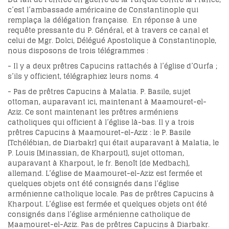
c’est l’ambassade américaine de Constantinople qui
remplaça la délégation française. En réponse à une
requête pressante du P. Général, et à travers ce canal et
celui de Mgr. Dolci, Délégué Apostolique à Constantinople,
nous disposons de trois télégrammes :
- Il y a deux prêtres Capucins rattachés à l’église d’Ourfa ;
s’ils y officient, télégraphiez leurs noms.
4
- Pas de prêtres Capucins à Malatia. P. Basile, sujet
ottoman, auparavant ici, maintenant à Maamouret-el-
Aziz. Ce sont maintenant les prêtres arméniens
catholiques qui officient à l’église là-bas. Il y a trois
prêtres Capucins à Maamouret-el-Aziz : le P. Basile
[Tchélébian, de Diarbakr] qui était auparavant à Malatia, le
P. Louis [Minassian, de Kharpout], sujet ottoman,
auparavant à Kharpout, le fr. Benoît [de Medbach],
allemand. L’église de Maamouret-el-Aziz est fermée et
quelques objets ont été consignés dans l’église
arménienne catholique locale. Pas de prêtres Capucins à
Kharpout. L’église est fermée et quelques objets ont été
consignés dans l’église arménienne catholique de
Maamouret-el-Aziz. Pas de prêtres Capucins à Diarbakr.