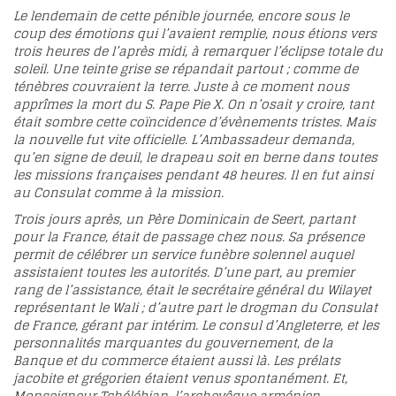
Le lendemain de cette pénible journée, encore sous le
coup des émotions qui l’avaient remplie, nous étions vers
trois heures de l’après midi, à remarquer l’éclipse totale du
soleil. Une teinte grise se répandait partout ; comme de
ténèbres couvraient la terre. Juste à ce moment nous
apprîmes la mort du S. Pape Pie X. On n’osait y croire, tant
était sombre cette coïncidence d’évènements tristes. Mais
la nouvelle fut vite officielle. L’Ambassadeur demanda,
qu’en signe de deuil, le drapeau soit en berne dans toutes
les missions françaises pendant 48 heures. Il en fut ainsi
au Consulat comme à la mission.
Trois jours après, un Père Dominicain de Seert, partant
pour la France, était de passage chez nous. Sa présence
permit de célébrer un service funèbre solennel auquel
assistaient toutes les autorités. D’une part, au premier
rang de l’assistance, était le secrétaire général du Wilayet
représentant le Wali ; d’autre part le drogman du Consulat
de France, gérant par intérim. Le consul d’Angleterre, et les
personnalités marquantes du gouvernement, de la
Banque et du commerce étaient aussi là. Les prélats
jacobite et grégorien étaient venus spontanément. Et,