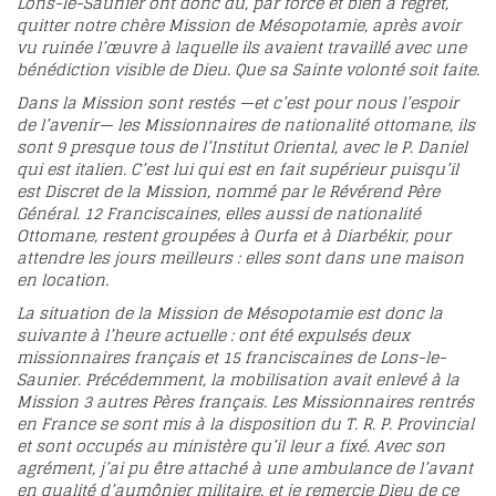
Lons-le-Saunier ont donc dû, par force et bien à regret,
quitter notre chère Mission de Mésopotamie, après avoir
vu ruinée l’œuvre à laquelle ils avaient travaillé avec une
bénédiction visible de Dieu. Que sa Sainte volonté soit faite.
Dans la Mission sont restés —et c’est pour nous l’espoir
de l’avenir— les Missionnaires de nationalité ottomane, ils
sont 9 presque tous de l’Institut Oriental, avec le P. Daniel
qui est italien. C’est lui qui est en fait supérieur puisqu’il
est Discret de la Mission, nommé par le Révérend Père
Général. 12 Franciscaines, elles aussi de nationalité
Ottomane, restent groupées à Ourfa et à Diarbékir, pour
attendre les jours meilleurs : elles sont dans une maison
en location.
La situation de la Mission de Mésopotamie est donc la
suivante à l’heure actuelle : ont été expulsés deux
missionnaires français et 15 franciscaines de Lons-le-
Saunier. Précédemment, la mobilisation avait enlevé à la
Mission 3 autres Pères français. Les Missionnaires rentrés
en France se sont mis à la disposition du T. R. P. Provincial
et sont occupés au ministère qu’il leur a fixé. Avec son
agrément, j’ai pu être attaché à une ambulance de l’avant
en qualité d’aumônier militaire, et je remercie Dieu de ce