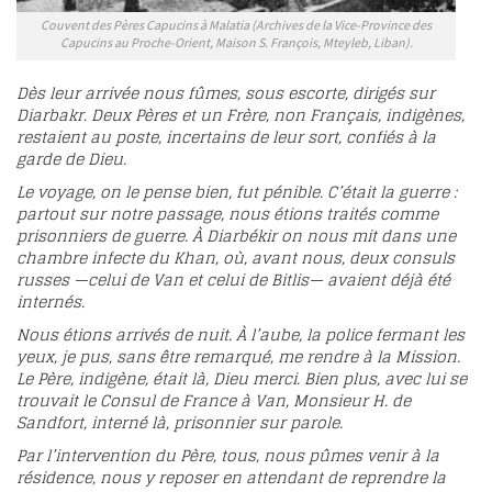
Couvent des Pères Capucins à Malatia (Archives de la Vice-Province des
Capucins au Proche-Orient, Maison S. François, Mteyleb, Liban).
Dès leur arrivée nous fûmes, sous escorte, dirigés sur
Diarbakr. Deux Pères et un Frère, non Français, indigènes,
restaient au poste, incertains de leur sort, confiés à la
garde de Dieu.
Le voyage, on le pense bien, fut pénible. C’était la guerre :
partout sur notre passage, nous étions traités comme
prisonniers de guerre. À Diarbékir on nous mit dans une
chambre infecte du Khan, où, avant nous, deux consuls
russes —celui de Van et celui de Bitlis— avaient déjà été
internés.
Nous étions arrivés de nuit. À l’aube, la police fermant les
yeux, je pus, sans être remarqué, me rendre à la Mission.
Le Père, indigène, était là, Dieu merci. Bien plus, avec lui se
trouvait le Consul de France à Van, Monsieur H. de
Sandfort, interné là, prisonnier sur parole.
Par l’intervention du Père, tous, nous pûmes venir à la
résidence, nous y reposer en attendant de reprendre la