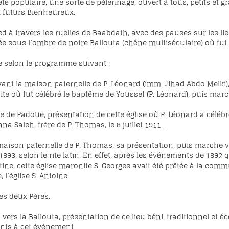
 populaire, une sorte de pèlerinage, ouvert à tous, petits et gra
 futurs Bienheureux.
ed à travers les ruelles de Baabdath, avec des pauses sur les 
ée sous l’ombre de notre Ballouta (chêne multiséculaire) où fut
e selon le programme suivant :
nt la maison paternelle de P. Léonard (imm. Jihad Abdo Melki),
ite où fut célébré le baptême de Youssef (P. Léonard), puis march
e de Padoue, présentation de cette église où P. Léonard a célé
a Saleh, frère de P. Thomas, le 8 juillet 1911...
maison paternelle de P. Thomas, sa présentation, puis marche v
93, selon le rite latin. En effet, après les événements de 1892 
tine, cette église maronite S. Georges avait été prêtée à la com
 l’église S. Antoine.
es deux Pères.
vers la Ballouta, présentation de ce lieu béni, traditionnel et 
ants à cet événement.