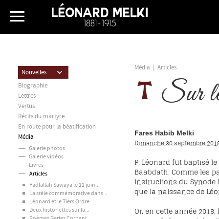
Média
|
Articles
Nouvelles
Sur le
Biographie
Lettres
Vertus
Récits du martyre
En route pour la béatification
Fares Habib Melki
Média
Dimanche 30 septembre 201
Galerie photos
Galerie vidéos
P. Léonard fut baptisé l
Livres
Baabdath. Comme les par
Articles
instructions du Synode l
Fadlallah Sawaya le 11 juin...
que la naissance de Léo
La stèle commémorative dans...
Léonard et le Tiers Ordre
Or, en cette année 2018,
Deux historiettes sur la...
Poèmes Geries Corbani