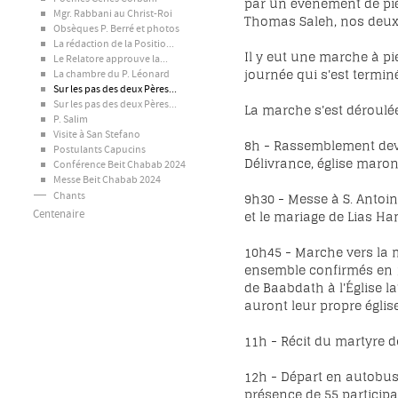
par un événement de piété
Mgr. Rabbani au Christ-Roi
Thomas Saleh, nos deux
Obsèques P. Berré et photos
La rédaction de la Positio...
Il y eut une marche à pi
Le Relatore approuve la...
journée qui s'est termin
La chambre du P. Léonard
Sur les pas des deux Pères...
Sur les pas des deux Pères...
La marche s'est déroulé
P. Salim
Visite à San Stefano
8h - Rassemblement deva
Postulants Capucins
Délivrance, église maron
Conférence Beit Chabab 2024
Messe Beit Chabab 2024
9h30 - Messe à S. Antoin
Chants
et le mariage de Lias Hann
Centenaire
10h45 - Marche vers la 
ensemble confirmés en 18
de Baabdath à l'Église la
auront leur propre église,
11h - Récit du martyre d
12h - Départ en autobus 
présence de 55 particip