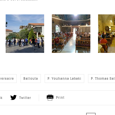
versaire
Ballouta
P. Youhanna Labaki
P. Thomas Sa
Print
ok
Twitter