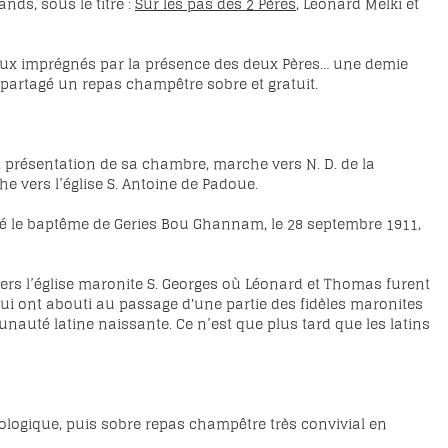
nds, sous le titre :
Sur les pas des 2 Pères
, Léonard Melki et
lieux imprégnés par la présence des deux Pères… une demie
 partagé un repas champêtre sobre et gratuit.
 présentation de sa chambre, marche vers N. D. de la
e vers l’église S. Antoine de Padoue.
bré le baptême de Geries Bou Ghannam, le 28 septembre 1911,
ers l’église maronite S. Georges où Léonard et Thomas furent
qui ont abouti au passage d'une partie des fidèles maronites
munauté latine naissante. Ce n’est que plus tard que les latins
écologique, puis sobre repas champêtre très convivial en