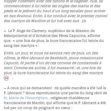
frapper rudement avec des bâtons et le flageller. Puis, ils
commencèrent à lui retirer les ongles des mains et des
pieds et le jetèrent du haut d’un long escalier pour arriver
en bas évanoui. Enfin, il fut conduit avec le premier convoi
des martyrs de Mardine et fut tué avec eux
.
23
Le P. Ange de Clamecy, supérieur de la Mission de
--
Mésopotamie et d’Arménie des Pères Capucins, affirme
que : « une fois de plus, la bure franciscaine fut teinte du
sang des martyrs » :
Enfin, un jour, et nous ne savons rien de plus, un des
nôtres, le Père Léonard de Baabdath, jeune missionnaire
Capucin, fit partie d’un de ces convois de condamnés à
mort. Comme les autres, il fut massacré ; et, une fois de
plus, la bure franciscaine fut teinte du sang des martyrs
.
24
A ceux qui se demandent : de quelle manière a été tué le
--
P. Léonard ? Nous reproduisons une partie du long récit de
Sr. Marie de l'Assomption
, religieuse chaldéenne
franciscaine de Mardin, qui affirme que le P. Léonard a été
tué par un coup de poignard au cœur :