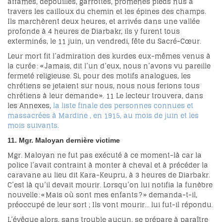
affamés, dépouillés, garrottés, promenés pieds nus à
travers les cailloux du chemin et les épines des champs.
Ils marchèrent deux heures, et arrivés dans une vallée
profonde à 4 heures de Diarbakr, ils y furent tous
exterminés, le 11 juin, un vendredi, fête du Sacré-Cœur.
Leur mort fit l’admiration des kurdes eux-mêmes venus à
la curée : « Jamais, dit l’un d’eux, nous n’avons vu pareille
fermeté religieuse. Si, pour des motifs analogues, les
chrétiens se jetaient sur nous, nous nous ferions tous
chrétiens à leur demande ».
11
Le lecteur trouvera, dans
les Annexes,
la liste finale des personnes connues et
massacrées à Mardine
, en 1915, au mois de juin et les
mois suivants.
11. Mgr.
Maloyan
dernière victime
Mgr. Maloyan ne fut pas exécuté à ce moment-là car la
police l’avait contraint à monter à cheval et à précéder la
caravane au lieu dit Kara-Keupru, à 3 heures de Diarbakr.
C’est là qu’il devait mourir. Lorsqu’on lui notifia la funèbre
nouvelle : « Mais où sont mes enfants ? » demanda-t-il,
préoccupé de leur sort ; Ils vont mourir… lui fut-il répondu.
L’évêque alors, sans trouble aucun, se prépare à paraître