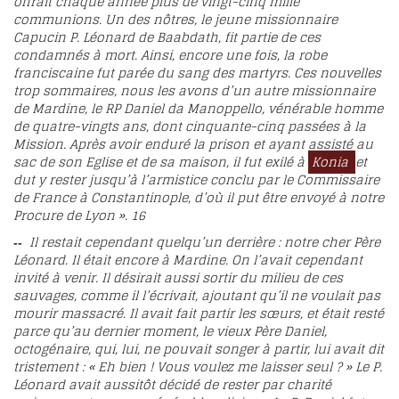
offrait chaque année plus de vingt-cinq mille
communions. Un des nôtres, le jeune missionnaire
Capucin P. Léonard de Baabdath, fit partie de ces
condamnés à mort. Ainsi, encore une fois, la robe
franciscaine fut parée du sang des martyrs. Ces nouvelles
trop sommaires, nous les avons d’un autre missionnaire
de Mardine, le RP Daniel da Manoppello, vénérable homme
de quatre-vingts ans, dont cinquante-cinq passées à la
Mission. Après avoir enduré la prison et ayant assisté au
sac de son Eglise et de sa maison, il fut exilé à
Konia
et
dut y rester jusqu’à l’armistice conclu par le Commissaire
de France à Constantinople, d’où il put être envoyé à notre
Procure de Lyon ».
16
Il restait cependant quelqu’un derrière : notre cher Père
--
Léonard. Il était encore à Mardine. On l’avait cependant
invité à venir. Il désirait aussi sortir du milieu de ces
sauvages, comme il l’écrivait, ajoutant qu’il ne voulait pas
mourir massacré. Il avait fait partir les sœurs, et était resté
parce qu’au dernier moment, le vieux Père Daniel,
octogénaire, qui, lui, ne pouvait songer à partir, lui avait dit
tristement : « Eh bien ! Vous voulez me laisser seul ? » Le P.
Léonard avait aussitôt décidé de rester par charité