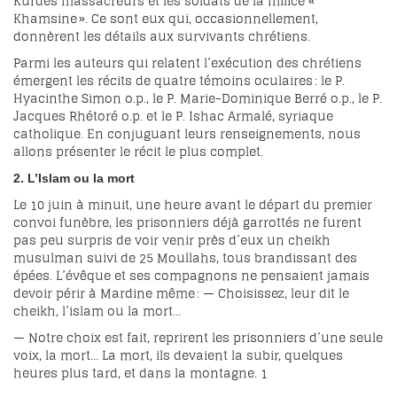
Kurdes massacreurs et les soldats de la milice «
Khamsine ». Ce sont eux qui, occasionnellement,
donnèrent les détails aux survivants chrétiens.
Parmi les auteurs qui relatent l’exécution des chrétiens
émergent les récits de quatre témoins oculaires : le P.
Hyacinthe Simon o.p., le P. Marie-Dominique Berré o.p., le P.
Jacques Rhétoré o.p. et le P. Ishac Armalé, syriaque
catholique. En conjuguant leurs renseignements, nous
allons présenter le récit le plus complet.
2. L’Islam ou la mort
Le 10 juin à minuit, une heure avant le départ du premier
convoi funèbre, les prisonniers déjà garrottés ne furent
pas peu surpris de voir venir près d’eux un cheikh
musulman suivi de 25 Moullahs, tous brandissant des
épées. L’évêque et ses compagnons ne pensaient jamais
devoir périr à Mardine même : — Choisissez, leur dit le
cheikh, l’islam ou la mort…
— Notre choix est fait, reprirent les prisonniers d’une seule
voix, la mort… La mort, ils devaient la subir, quelques
heures plus tard, et dans la montagne.
1