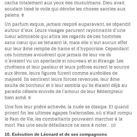
cacha totalement aux yeux des musulmans. Dieu avait
soudain tissé le voile qui dérobe les choses saintes aux
païens.
8
Un parfum exquis, jamais respiré auparavant, se répandit
autour d’eux. Leurs visages parurent rayonnants d’une
lueur admirable qui attira les regards de ces hommes
sans cœur qui se tenaient là, mais elle n’eut aucun effet
sur leur âme remplie de haine et d’hypocrisie. Cependant
ces hommes avouèrent que jamais de leur vie ils
n’avaient vu un spectacle si nouveau et si étrange. Les
chrétiens et leur pasteur et leurs prêtres eurent le sourire
aux lèvres, leurs figures furent comme auréolées de
majesté. Ils sentirent leurs forces revenues, leur âme
exulta de bonheur et il leur sembla qu’ils étaient déjà au
paradis céleste enivrés de l’amour de leur Rédempteur
bien aimé.
9
Une fois leur prière achevée, la nuée se dissipa. Et quand
prirent fin les ultimes agapes fraternelles, où s’était rompu
le Pain de Vie, les combattants pouvaient marcher à la
mort. Pas une seule défaillance ne sera à noter…
10
10. Exécution de Léonard et de ses compagnons