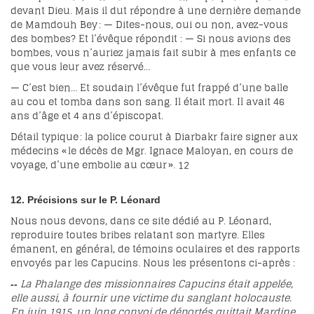
devant Dieu. Mais il dut répondre à une dernière demande
de Mamdouh Bey : — Dites-nous, oui ou non, avez-vous
des bombes? Et l’évêque répondit : — Si nous avions des
bombes, vous n’auriez jamais fait subir à mes enfants ce
que vous leur avez réservé…
— C’est bien… Et soudain l’évêque fut frappé d’une balle
au cou et tomba dans son sang. Il était mort. Il avait 46
ans d’âge et 4 ans d’épiscopat.
Détail typique : la police courut à Diarbakr faire signer aux
médecins « le décès de Mgr. Ignace Maloyan, en cours de
voyage, d’une embolie au cœur ».
12
12. Précisions sur le P. Léonard
Nous nous devons, dans ce site dédié au P. Léonard,
reproduire toutes bribes relatant son martyre. Elles
émanent, en général, de témoins oculaires et des rapports
envoyés par les Capucins. Nous les présentons ci-après :
La Phalange des missionnaires Capucins était appelée,
--
elle aussi, à fournir une victime du sanglant holocauste.
En juin 1915, un long convoi de déportés quittait Mardine.