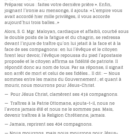
Préparez vous : faites votre dernière prière ». Enfin,
joignant l’ironie au mensonge, il ajouta : « L’empire vous
avait accordé hier mille privilèges, il vous accorde
aujourd’hui trois balles…»
Alors, S. G. Mgr. Maloyan, cardiaque et affaibli, courbé sous
le double poids de la fatigue et du chagrin, se redressa
devant l’injure de traître qu’on lui jetait à la face et à la
face de ses compagnons : en lui l’évêque et le citoyen
firent leur devoir, l’évêque repoussa du pied l’apostasie
proposée et le citoyen affirma sa fidélité de patriote. Il
répondit donc au nom de tous. Par sa réponse, il signait
son arrêt de mort et celui de ses fidèles… Il dit : — Nous
sommes entre les mains du Gouvernement ; et quant à
mourir, nous mourrons pour Jésus-Christ.
— Pour Jésus Christ, clamèrent ses 416 compagnons.
— Traîtres à la Patrie Ottomane, ajouta-t-il, nous ne
l’avons jamais été et nous ne le sommes pas. Mais,
devenir traîtres à la Religion Chrétienne, jamais.
— Jamais, reprirent ses 404 compagnons.
— Nous mourrons, mais nous mourrons pour Jésus-