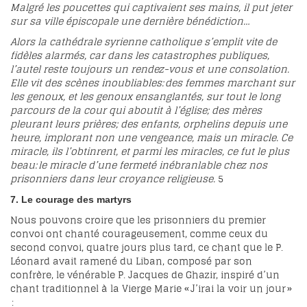
Malgré les poucettes qui captivaient ses mains, il put jeter
sur sa ville épiscopale une dernière bénédiction…
Alors la cathédrale syrienne catholique s’emplit vite de
fidèles alarmés, car dans les catastrophes publiques,
l’autel reste toujours un rendez-vous et une consolation.
Elle vit des scènes inoubliables: des femmes marchant sur
les genoux, et les genoux ensanglantés, sur tout le long
parcours de la cour qui aboutit à l’église; des mères
pleurant leurs prières; des enfants, orphelins depuis une
heure, implorant non une vengeance, mais un miracle. Ce
miracle, ils l’obtinrent, et parmi les miracles, ce fut le plus
beau: le miracle d’une fermeté inébranlable chez nos
prisonniers dans leur croyance religieuse.
5
7. Le courage des martyrs
Nous pouvons croire que les prisonniers du premier
convoi ont chanté courageusement, comme ceux du
second convoi, quatre jours plus tard, ce chant que le P.
Léonard avait ramené du Liban, composé par son
confrère, le vénérable P. Jacques de Ghazir, inspiré d’un
chant traditionnel à la Vierge Marie « J’irai la voir un jour »
: