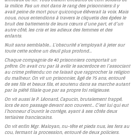
la milice. Pas un mot dans le rang des prisonniers: il y
avait peine de mort pour quiconque élèverait la voix. Mais
nous, nous entendions à travers le cliquetis des épées le
bruit des battements de leurs cœurs d’une part, et d’un
autre côté, les cris et les adieux des femmes et des
enfants.
Nuit sans semblable… L’obscurité s’employait à jeter sur
toute cette scène un deuil plus profond…
Chaque compagnie de 40 prisonniers comportait un
prêtre. On avait cru par là avilir le sacerdoce en l’associant
au crime prétendu: on ne faisait que rapprocher la religion
du malheur. On vit un prisonnier, âgé de 75 ans, entouré
de ses fils et beaux fils, et soutenu dans sa marche autant
par la piété filiale que par sa propre foi religieuse.
On vit aussi le P. Léonard, Capucin, brutalement frappé,
lors de son passage devant son couvent… C’est lui qui eut
l’honneur d’ouvrir le cortège, ayant à ses côtés deux
tertiaires franciscains.
On vit enfin Mgr. Maloyan, nu-tête et pieds nus, les fers au
cou, fermant la procession, entouré de deux policiers.