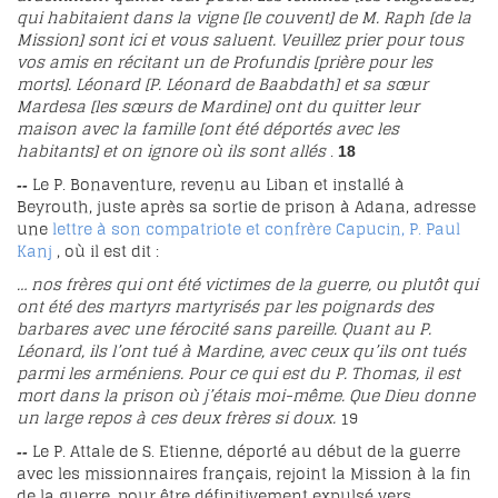
qui habitaient dans la vigne [le couvent] de M. Raph [de la
Mission] sont ici et vous saluent. Veuillez prier pour tous
vos amis en récitant un de Profundis [prière pour les
morts]. Léonard [P. Léonard de Baabdath] et sa sœur
Mardesa [les sœurs de Mardine] ont du quitter leur
maison avec la famille [ont été déportés avec les
habitants] et on ignore où ils sont allés
.
18
Le P. Bonaventure, revenu au Liban et installé à
--
Beyrouth, juste après sa sortie de prison à Adana, adresse
une
lettre à son compatriote et confrère Capucin, P. Paul
Kanj
, où il est dit :
… nos frères qui ont été victimes de la guerre, ou plutôt qui
ont été des martyrs martyrisés par les poignards des
barbares avec une férocité sans pareille. Quant au P.
Léonard, ils l’ont tué à Mardine, avec ceux qu’ils ont tués
parmi les arméniens. Pour ce qui est du P. Thomas, il est
mort dans la prison où j’étais moi-même. Que Dieu donne
un large repos à ces deux frères si doux.
19
Le P. Attale de S. Etienne, déporté au début de la guerre
--
avec les missionnaires français, rejoint la Mission à la fin
de la guerre, pour être définitivement expulsé vers