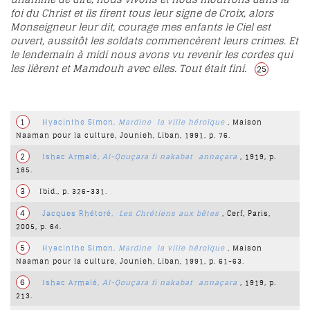
foi du Christ et ils firent tous leur signe de Croix, alors
Monseigneur leur dit, courage mes enfants le Ciel est
ouvert, aussitôt les soldats commencèrent leurs crimes. Et
le lendemain à midi nous avons vu revenir les cordes qui
les lièrent et Mamdouh avec elles. Tout était fini.
25
1
Hyacinthe Simon,
Mardine
la ville héroïque
, Maison
Naaman pour la culture, Jounieh, Liban, 1991, p. 76.
2
Ishac Armalé,
Al-Qouçara fi nakabat
annaçara
, 1919, p.
185.
3
Ibid., p. 326-331.
4
Jacques Rhétoré,
Les Chrétiens aux bêtes
, Cerf, Paris,
2005, p. 64.
5
Hyacinthe Simon,
Mardine
la ville héroïque
, Maison
Naaman pour la culture, Jounieh, Liban, 1991, p. 61-63.
6
Ishac Armalé,
Al-Qouçara fi nakabat
annaçara
, 1919, p.
213.