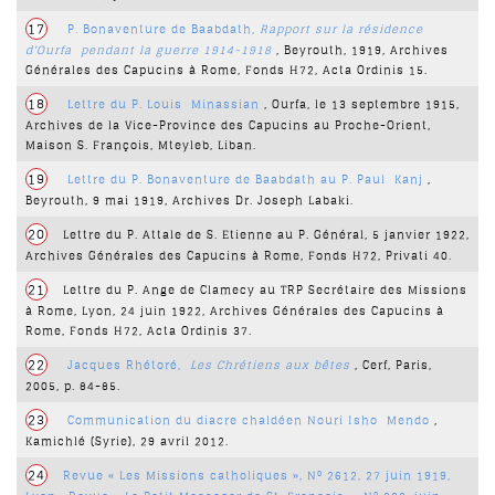
17
P. Bonaventure de Baabdath,
Rapport sur la résidence
d'Ourfa
pendant la guerre 1914-1918
, Beyrouth, 1919, Archives
Générales des Capucins à Rome, Fonds H72, Acta Ordinis 15.
18
Lettre du P. Louis
Minassian
, Ourfa, le 13 septembre 1915,
Archives de la Vice-Province des Capucins au Proche-Orient,
Maison S. François, Mteyleb, Liban.
19
Lettre du P. Bonaventure de Baabdath au P. Paul
Kanj
,
Beyrouth, 9 mai 1919, Archives Dr. Joseph Labaki.
20
Lettre du P. Attale de S. Etienne au P. Général, 5 janvier 1922,
Archives Générales des Capucins à Rome, Fonds H72, Privati 40.
21
Lettre du P. Ange de Clamecy au TRP Secrétaire des Missions
à Rome, Lyon, 24 juin 1922, Archives Générales des Capucins à
Rome, Fonds H72, Acta Ordinis 37.
22
Jacques Rhétoré,
Les Chrétiens aux bêtes
, Cerf, Paris,
2005, p. 84-85.
23
Communication du diacre chaldéen Nouri Isho
Mendo
,
Kamichlé (Syrie), 29 avril 2012.
24
Revue « Les Missions catholiques », N° 2612, 27 juin 1919,