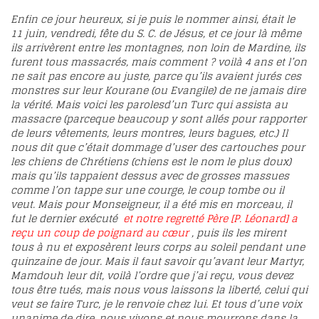
Enfin ce jour heureux, si je puis le nommer ainsi, était le
11 juin, vendredi, fête du S. C. de Jésus, et ce jour là même
ils arrivèrent entre les montagnes, non loin de Mardine, ils
furent tous massacrés, mais comment ? voilà 4 ans et l’on
ne sait pas encore au juste, parce qu’ils avaient jurés ces
monstres sur leur Kourane (ou Evangile) de ne jamais dire
la vérité. Mais voici les parolesd’un Turc qui assista au
massacre (parceque beaucoup y sont allés pour rapporter
de leurs vêtements, leurs montres, leurs bagues, etc.) Il
nous dit que c’était dommage d’user des cartouches pour
les chiens de Chrétiens (chiens est le nom le plus doux)
mais qu’ils tappaient dessus avec de grosses massues
comme l’on tappe sur une courge, le coup tombe ou il
veut. Mais pour Monseigneur, il a été mis en morceau, il
fut le dernier exécuté
et notre regretté Père [P. Léonard] a
reçu un coup de poignard au cœur
, puis ils les mirent
tous à nu et exposèrent leurs corps au soleil pendant une
quinzaine de jour. Mais il faut savoir qu’avant leur Martyr,
Mamdouh leur dit, voilà l’ordre que j’ai reçu, vous devez
tous être tués, mais nous vous laissons la liberté, celui qui
veut se faire Turc, je le renvoie chez lui. Et tous d’une voix
unanime de dire, nous vivons et nous mourrons dans la