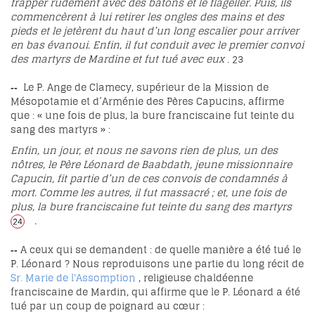
frapper rudement avec des bâtons et le flageller. Puis, ils
commencèrent à lui retirer les ongles des mains et des
pieds et le jetèrent du haut d’un long escalier pour arriver
en bas évanoui. Enfin, il fut conduit avec le premier convoi
des martyrs de Mardine et fut tué avec eux
.
23
Le P. Ange de Clamecy, supérieur de la Mission de
--
Mésopotamie et d’Arménie des Pères Capucins, affirme
que : « une fois de plus, la bure franciscaine fut teinte du
sang des martyrs » :
Enfin, un jour, et nous ne savons rien de plus, un des
nôtres, le Père Léonard de Baabdath, jeune missionnaire
Capucin, fit partie d’un de ces convois de condamnés à
mort. Comme les autres, il fut massacré ; et, une fois de
plus, la bure franciscaine fut teinte du sang des martyrs
.
24
A ceux qui se demandent : de quelle manière a été tué le
--
P. Léonard ? Nous reproduisons une partie du long récit de
Sr. Marie de l'Assomption
, religieuse chaldéenne
franciscaine de Mardin, qui affirme que le P. Léonard a été
tué par un coup de poignard au cœur :