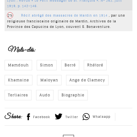
Lyon ; Revue « Le Petit Messager de St. François », N° 262, juin
1919, p. 142-146.
25
Récit abrégé des massacres de Mardin en 1914
,
par une
religieuse franciscaine originaire de Mardin, Archives de la
Province des Capucins de Lyon, couvent S. Bonaventure.
Mots-clés:
Mamdouh
Simon
Berré
Rhétoré
Khamsine
Maloyan
Ange de Clamecy
Tertiaires
Audo
Biographie
Share:
Whatsapp
Facebook
Twitter