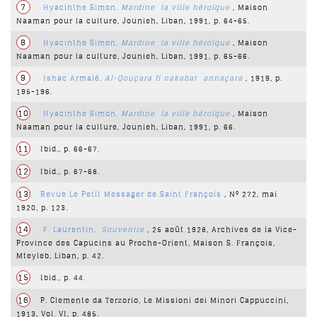
7
Hyacinthe Simon,
Mardine
la ville héroïque
, Maison
Naaman pour la culture, Jounieh, Liban, 1991, p. 64-65.
8
Hyacinthe Simon,
Mardine
la ville héroïque
, Maison
Naaman pour la culture, Jounieh, Liban, 1991, p. 65-66.
9
Ishac Armalé,
Al-Qouçara fi nakabat
annaçara
, 1919, p.
195-196.
10
Hyacinthe Simon,
Mardine
la ville héroïque
, Maison
Naaman pour la culture, Jounieh, Liban, 1991, p. 66.
11
Ibid., p. 66-67.
12
Ibid., p. 67-68.
13
Revue
Le Petit Messager de Saint François
, N° 272, mai
1920, p. 123.
14
F. Laurentin,
Souvenirs
, 25 août 1928, Archives de la Vice-
Province des Capucins au Proche-Orient, Maison S. François,
Mteyleb, Liban, p. 42.
15
Ibid., p. 44.
16
P. Clemente da Terzorio, Le Missioni dei Minori Cappuccini,
1913, Vol. VI, p. 485.