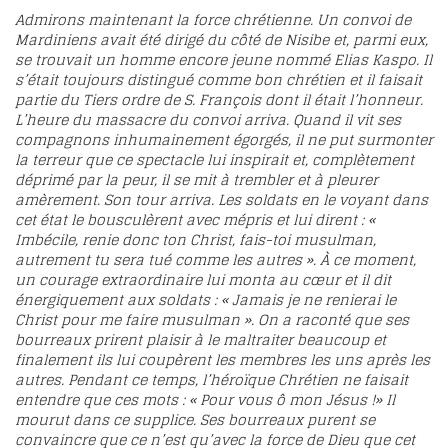
Admirons maintenant la force chrétienne. Un convoi de
Mardiniens avait été dirigé du côté de Nisibe et, parmi eux,
se trouvait un homme encore jeune nommé Elias Kaspo. Il
s’était toujours distingué comme bon chrétien et il faisait
partie du Tiers ordre de S. François dont il était l’honneur.
L’heure du massacre du convoi arriva. Quand il vit ses
compagnons inhumainement égorgés, il ne put surmonter
la terreur que ce spectacle lui inspirait et, complètement
déprimé par la peur, il se mit à trembler et à pleurer
amèrement. Son tour arriva. Les soldats en le voyant dans
cet état le bousculèrent avec mépris et lui dirent : «
Imbécile, renie donc ton Christ, fais-toi musulman,
autrement tu sera tué comme les autres ». À ce moment,
un courage extraordinaire lui monta au cœur et il dit
énergiquement aux soldats : « Jamais je ne renierai le
Christ pour me faire musulman ». On a raconté que ses
bourreaux prirent plaisir à le maltraiter beaucoup et
finalement ils lui coupèrent les membres les uns après les
autres. Pendant ce temps, l’héroïque Chrétien ne faisait
entendre que ces mots : « Pour vous ô mon Jésus !» Il
mourut dans ce supplice. Ses bourreaux purent se
convaincre que ce n’est qu’avec la force de Dieu que cet