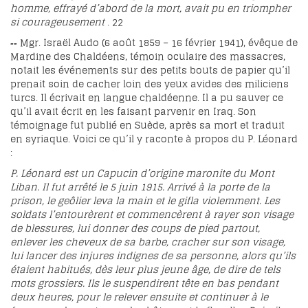
homme, effrayé d’abord de la mort, avait pu en triompher
si courageusement
.
22
Mgr. Israël Audo (6 août 1859 – 16 février 1941), évêque de
--
Mardine des Chaldéens, témoin oculaire des massacres,
notait les événements sur des petits bouts de papier qu’il
prenait soin de cacher loin des yeux avides des miliciens
turcs. Il écrivait en langue chaldéenne. Il a pu sauver ce
qu’il avait écrit en les faisant parvenir en Iraq. Son
témoignage fut publié en Suède, après sa mort et traduit
en syriaque. Voici ce qu’il y raconte à propos du P. Léonard
:
P. Léonard est un Capucin d’origine maronite du Mont
Liban. Il fut arrêté le 5 juin 1915. Arrivé à la porte de la
prison, le geôlier leva la main et le gifla violemment. Les
soldats l’entourèrent et commencèrent à rayer son visage
de blessures, lui donner des coups de pied partout,
enlever les cheveux de sa barbe, cracher sur son visage,
lui lancer des injures indignes de sa personne, alors qu’ils
étaient habitués, dès leur plus jeune âge, de dire de tels
mots grossiers. Ils le suspendirent tête en bas pendant
deux heures, pour le relever ensuite et continuer à le