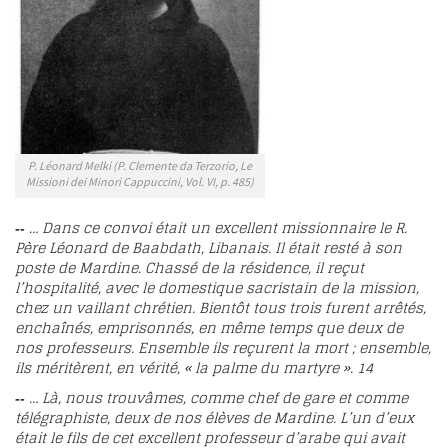
P. Léonard Melki (P. Clemente da Terzorio, Le
Missioni dei Minori Cappuccini, Vol. VI, p. 485)
… Dans ce convoi était un excellent missionnaire le R.
--
Père Léonard de Baabdath, Libanais. Il était resté à son
poste de Mardine. Chassé de la résidence, il reçut
l’hospitalité, avec le domestique sacristain de la mission,
chez un vaillant chrétien. Bientôt tous trois furent arrêtés,
enchaînés, emprisonnés, en même temps que deux de
nos professeurs. Ensemble ils reçurent la mort ; ensemble,
ils méritèrent, en vérité, « la palme du martyre ».
14
… Là, nous trouvâmes, comme chef de gare et comme
--
télégraphiste, deux de nos élèves de Mardine. L’un d’eux
était le fils de cet excellent professeur d’arabe qui avait