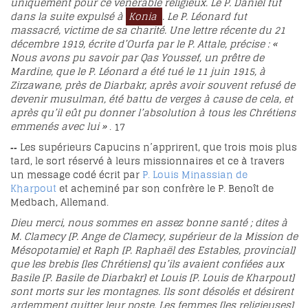
uniquement pour ce vénérable religieux. Le P. Daniel fut
dans la suite expulsé à
Konia
. Le P. Léonard fut
massacré, victime de sa charité. Une lettre récente du 21
décembre 1919, écrite d’Ourfa par le P. Attale, précise : «
Nous avons pu savoir par Qas Youssef, un prêtre de
Mardine, que le P. Léonard a été tué le 11 juin 1915, à
Zirzawane, près de Diarbakr, après avoir souvent refusé de
devenir musulman, été battu de verges à cause de cela, et
après qu’il eût pu donner l’absolution à tous les Chrétiens
emmenés avec lui »
.
17
Les supérieurs Capucins n’apprirent, que trois mois plus
--
tard, le sort réservé à leurs missionnaires et ce à travers
un message codé écrit par
P. Louis Minassian de
Kharpout
et acheminé par son confrère le P. Benoît de
Medbach, Allemand.
Dieu merci, nous sommes en assez bonne santé ; dites à
M. Clamecy [P. Ange de Clamecy, supérieur de la Mission de
Mésopotamie] et Raph [P. Raphaël des Estables, provincial]
que les brebis [les Chrétiens] qu’ils avaient confiées aux
Basile [P. Basile de Diarbakr] et Louis [P. Louis de Kharpout]
sont morts sur les montagnes. Ils sont désolés et désirent
ardemment quitter leur poste. Les femmes [les religieuses]