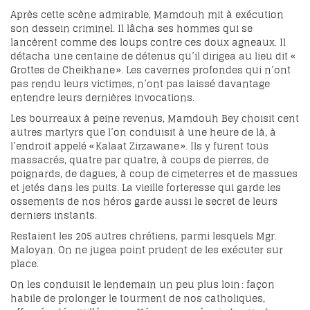
Après cette scène admirable, Mamdouh mit à exécution
son dessein criminel. Il lâcha ses hommes qui se
lancèrent comme des loups contre ces doux agneaux. Il
détacha une centaine de détenus qu’il dirigea au lieu dit «
Grottes de Cheikhane ». Les cavernes profondes qui n’ont
pas rendu leurs victimes, n’ont pas laissé davantage
entendre leurs dernières invocations.
Les bourreaux à peine revenus, Mamdouh Bey choisit cent
autres martyrs que l’on conduisit à une heure de là, à
l’endroit appelé « Kalaat Zirzawane ». Ils y furent tous
massacrés, quatre par quatre, à coups de pierres, de
poignards, de dagues, à coup de cimeterres et de massues
et jetés dans les puits. La vieille forteresse qui garde les
ossements de nos héros garde aussi le secret de leurs
derniers instants.
Restaient les 205 autres chrétiens, parmi lesquels Mgr.
Maloyan. On ne jugea point prudent de les exécuter sur
place.
On les conduisit le lendemain un peu plus loin : façon
habile de prolonger le tourment de nos catholiques,