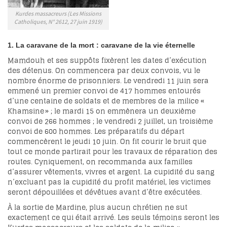
Kurdes massacreurs (Les Missions
Catholiques, N° 2612, 27 juin 1919)
1. La caravane de la mort : caravane de la vie éternelle
Mamdouh et ses suppôts fixèrent les dates d’exécution
des détenus. On commencera par deux convois, vu le
nombre énorme de prisonniers. Le vendredi 11 juin sera
emmené un premier convoi de 417 hommes entourés
d’une centaine de soldats et de membres de la milice «
Khamsine » ; le mardi 15 on emmènera un deuxième
convoi de 266 hommes ; le vendredi 2 juillet, un troisième
convoi de 600 hommes. Les préparatifs du départ
commencèrent le jeudi 10 juin. On fit courir le bruit que
tout ce monde partirait pour les travaux de réparation des
routes. Cyniquement, on recommanda aux familles
d’assurer vêtements, vivres et argent. La cupidité du sang
n’excluant pas la cupidité du profit matériel, les victimes
seront dépouillées et dévêtues avant d’être exécutées.
À la sortie de Mardine, plus aucun chrétien ne sut
exactement ce qui était arrivé. Les seuls témoins seront les