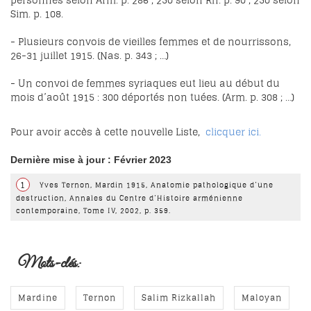
personnes selon Arm. p. 286 ; 250 selon Rh. p. 90 ; 250 selon
Sim. p. 108.
- Plusieurs convois de vieilles femmes et de nourrissons,
26-31 juillet 1915. (Nas. p. 343 ; …)
- Un convoi de femmes syriaques eut lieu au début du
mois d’août 1915 : 300 déportés non tuées. (Arm. p. 308 ; …)
Pour avoir accès à cette nouvelle Liste,
clicquer ici.
Dernière mise à jour : Février 2023
1
Yves Ternon, Mardin 1915, Anatomie pathologique d’une
destruction, Annales du Centre d’Histoire arménienne
contemporaine, Tome IV, 2002, p. 359.
Mots-clés:
Mardine
Ternon
Salim Rizkallah
Maloyan