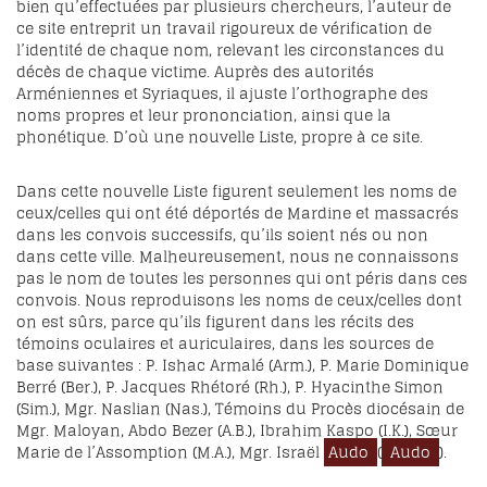
bien qu’effectuées par plusieurs chercheurs, l’auteur de
ce site entreprit un travail rigoureux de vérification de
l’identité de chaque nom, relevant les circonstances du
décès de chaque victime. Auprès des autorités
Arméniennes et Syriaques, il ajuste l’orthographe des
noms propres et leur prononciation, ainsi que la
phonétique. D’où une nouvelle Liste, propre à ce site.
Dans cette nouvelle Liste figurent seulement les noms de
ceux/celles qui ont été déportés de Mardine et massacrés
dans les convois successifs, qu’ils soient nés ou non
dans cette ville. Malheureusement, nous ne connaissons
pas le nom de toutes les personnes qui ont péris dans ces
convois. Nous reproduisons les noms de ceux/celles dont
on est sûrs, parce qu’ils figurent dans les récits des
témoins oculaires et auriculaires, dans les sources de
base suivantes : P. Ishac Armalé (Arm.), P. Marie Dominique
Berré (Ber.), P. Jacques Rhétoré (Rh.), P. Hyacinthe Simon
(Sim.), Mgr. Naslian (Nas.), Témoins du Procès diocésain de
Mgr. Maloyan, Abdo Bezer (A.B.), Ibrahim Kaspo (I.K.), Sœur
Marie de l’Assomption (M.A.), Mgr. Israël
Audo
(
Audo
).