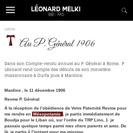
Lettres
Au P. Général 1906
Dans son Compte-rendu annuel au P. Général à Rome,
P.
Léonard rend compte des débuts de son ministère
missionnaire à Ourfa puis à Mardine.
Mardine
, le 11 décembre 1906
Revme
P. Général
À la réception de l’obédience de Votre Paternité
Revme
pour
me rendre en
Mésopotamie
, je partis immédiatement de
Boudja
pour le Liban où, sur l’ordre du TRP Lino,
1
je
passais quelque temps parmi mes chers parents et amis. De
là, je partis à l’instant pour ma mission.