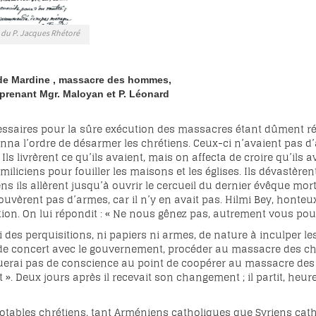
 du P. Jacques Rhétoré
 de
Mardine
, massacre des hommes,
prenant Mgr.
Maloyan
et P. Léonard
ssaires pour la sûre exécution des massacres étant dûment rég
onna l’ordre de désarmer les chrétiens. Ceux-ci n’avaient pas 
Ils livrèrent ce qu’ils avaient, mais on affecta de croire qu’ils 
es miliciens pour fouiller les maisons et les églises. Ils dévastèr
ens ils allèrent jusqu’à ouvrir le cercueil du dernier évêque mo
rouvèrent pas d’armes, car il n’y en avait pas. Hilmi Bey, hont
ion. On lui répondit : « Ne nous gênez pas, autrement vous pourr
i des perquisitions, ni papiers ni armes, de nature à inculper le
, de concert avec le gouvernement, procéder au massacre des chr
erai pas de conscience au point de coopérer au massacre des 
». Deux jours après il recevait son changement ; il partit, heure
 notables chrétiens, tant Arméniens catholiques que Syriens cath