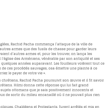
lées, Rachid Pacha commença l’attaque de la ville de
d’autres armes que des fusils de chasse pour garder leurs
avaient d’autres armes et, pour les trouver, on lança les
ent l’église des Arméniens, vénérable par son antiquité et ses
rt quelques années auparavant. Les fouilleurs volèrent tout ce
eux de ces procédés sauvages, osa émettre une plainte à ce
iez le payer de votre vie ».
s chrétiens, Rachid Pacha poursuivit son œuvre et il fit savoir
étiens. Hilmi donna cette réponse qui lui fait grand
sujets ottomans que je sais positivement innocents et
ux de sortir du milieu encanaillé où il ne pouvait plus rien
oliques, Chaldéens et Protestants, furent arrêtés et mis en