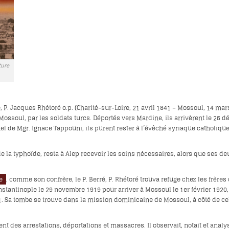
ture
 P. Jacques Rhétoré o.p. (Charité-sur-Loire, 21 avril 1841 – Mossoul, 14 ma
Mossoul, par les soldats turcs. Déportés vers Mardine, ils arrivèrent le 26 
rnel de Mgr. Ignace Tappouni, ils purent rester à l’évêché syriaque catholiqu
 de la typhoïde, resta à Alep recevoir les soins nécessaires, alors que ses de
ce
, comme son confrère, le P. Berré, P. Rhétoré trouva refuge chez les frè
onstantinople le 29 novembre 1919 pour arriver à Mossoul le 1er février 1920
1. Sa tombe se trouve dans la mission dominicaine de Mossoul, à côté de cel
nt des arrestations, déportations et massacres. Il observait, notait et analy