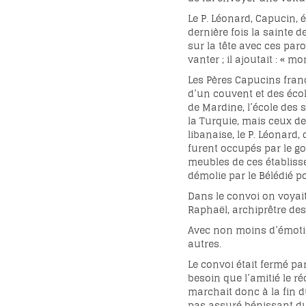
Le P. Léonard, Capucin, é
dernière fois la sainte d
sur la tête avec ces paro
vanter ; il ajoutait : «
Les Pères Capucins fran
d’un couvent et des écol
de Mardine, l’école des 
la Turquie, mais ceux de 
libanaise, le P. Léonar
furent occupés par le go
meubles de ces établiss
démolie par le Bélédié po
Dans le convoi on voyait
Raphaël, archiprêtre des 
Avec non moins d’émotio
autres.
Le convoi était fermé pa
besoin que l’amitié le r
marchait donc à la fin d
pas assuré bénissant du 