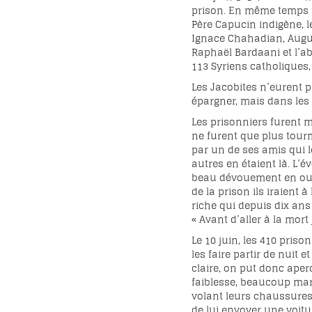
prison. En même temps fu
Père Capucin indigène, l
Ignace Chahadian, Augus
Raphaël Bardaani et l’ab
113 Syriens catholiques,
Les Jacobites n’eurent 
épargner, mais dans les 
Les prisonniers furent m
ne furent que plus tourm
par un de ses amis qui l
autres en étaient là. L’
beau dévouement en oubl
de la prison ils iraient
riche qui depuis dix ans 
« Avant d’aller à la mort
Le 10 juin, les 410 priso
les faire partir de nuit 
claire, on put donc aperc
faiblesse, beaucoup marc
volant leurs chaussures 
de lui envoyer une voitu