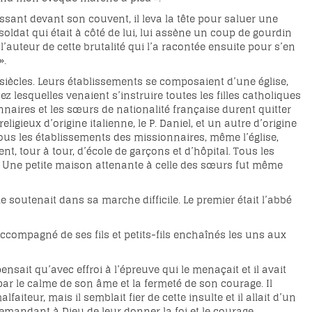
assant devant son couvent, il leva la tête pour saluer une
soldat qui était à côté de lui, lui assène un coup de gourdin
t l’auteur de cette brutalité qui l’a racontée ensuite pour s’en
».
iècles. Leurs établissements se composaient d’une église,
z lesquelles venaient s’instruire toutes les filles catholiques
nnaires et les sœurs de nationalité française durent quitter
igieux d’origine italienne, le P. Daniel, et un autre d’origine
ous les établissements des missionnaires, même l’église,
, tour à tour, d’école de garçons et d’hôpital. Tous les
. Une petite maison attenante à celle des sœurs fut même
e soutenait dans sa marche difficile. Le premier était l’abbé
compagné de ses fils et petits-fils enchaînés les uns aux
nsait qu’avec effroi à l’épreuve qui le menaçait et il avait
 par le calme de son âme et la fermeté de son courage. Il
eur, mais il semblait fier de cette insulte et il allait d’un
emandant à Dieu de leur donner la foi et le courage