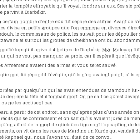
er la tempête effroyable qu’il voyait fondre sur eux. Ses six 
e parvint à Diarbékir.
 certain nombre d’entre eux fut séparé des autres. Avant de s’é
les divisa en petits groupes que l’on emmena en diverses direct
ouh, le commissaire de police, les suivait pour les dépouiller d
Zirzawane et surtout les grottes de Cheikhane ont bu abondamm
e moitié lorsqu’il arriva à 4 heures de Diarbékir. Mgr. Maloya
 qui ne veut pas manquer sa proie, car il espérait que l’évêqu
e les Arméniens avaient des armes et vous serez sauvé.
ue moi, lui répondit l’évêque, qu’ils n’en avaient point ; s’ils
pportées par quelqu’un qui les avait entendues de Mamdouh lu
ue derrière la tête et il tombait mort. On ne sait ce qu’est deve
 os ne les accusent pas.
paru à partir de cet endroit, sans qu’après plus d’une année on 
écits qui se contredisent et on sait qu’ils avaient jurés de men
s qu’on ait eu de la mort de quelques uns sont l’apparition de l
ments, on vit dans les rues de Mardine un Kurde qui vendait d
bbé Raphaël qui, nous l’avons vu, était de ce convoi.