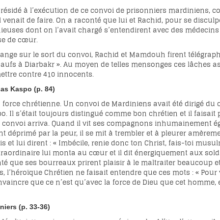
ésidé à l’exécution de ce convoi de prisonniers mardiniens, co
 venait de faire. On a raconté que lui et Rachid, pour se discu
euses dont on l’avait chargé s’entendirent avec des médecins t
se de cœur.
hange sur le sort du convoi, Rachid et Mamdouh firent télégra
 saufs à Diarbakr ». Au moyen de telles mensonges ces lâches as
ettre contre 410 innocents.
lias
Kaspo
(p. 84)
force chrétienne. Un convoi de Mardiniens avait été dirigé du 
Il s’était toujours distingué comme bon chrétien et il faisait pa
convoi arriva. Quand il vit ses compagnons inhumainement égorg
t déprimé par la peur, il se mit à trembler et à pleurer amèremen
 et lui dirent : « Imbécile, renie donc ton Christ, fais-toi mus
ordinaire lui monta au cœur et il dit énergiquement aux soldats
 que ses bourreaux prirent plaisir à le maltraiter beaucoup et
, l’héroïque Chrétien ne faisait entendre que ces mots : « Pour
aincre que ce n’est qu’avec la force de Dieu que cet homme, ef
iers (p. 33-36)