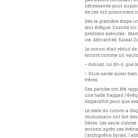
nécessaires pour support
de ces 410 prisonniers n
Dès la première étape un
leur évêque. Ensuite on 
premiers exécutés : Mamd
vie. Akhrachké, Kalaat 
Le convoi était réduit d
encore comme un vautour
– Avouez, lui dit-il, qu
– Vous savez aussi bien q
frères.
Ces paroles ont été ra
une balle frappait l’évêq
disparaître pour que ses
Le reste du convoi a dis
musulmans ont fait des r
frères. Les seuls indice
environ après ces événe
l’archiprêtre Syrien, l’a