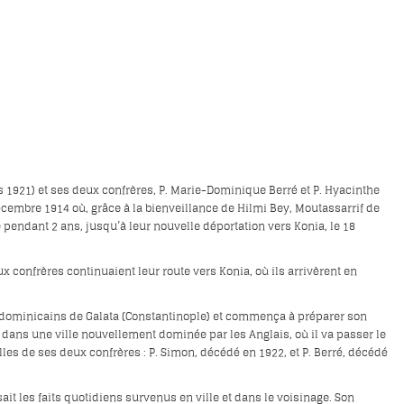
rs 1921) et ses deux confrères, P. Marie-Dominique Berré et P. Hyacinthe
décembre 1914 où, grâce à la bienveillance de Hilmi Bey, Moutassarrif de
e pendant 2 ans, jusqu’à leur nouvelle déportation vers Konia, le 18
ux confrères continuaient leur route vers Konia, où ils arrivèrent en
res dominicains de Galata (Constantinople) et commença à préparer son
, dans une ville nouvellement dominée par les Anglais, où il va passer le
les de ses deux confrères : P. Simon, décédé en 1922, et P. Berré, décédé
sait les faits quotidiens survenus en ville et dans le voisinage. Son