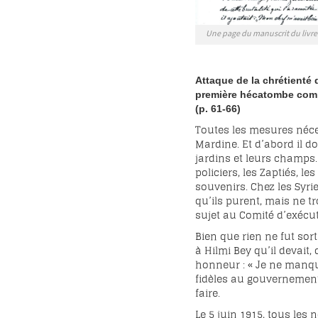
Une page du manuscrit du livre
Attaque de la chrétienté
première
hécatombe com
(p. 61-66)
Toutes les mesures néce
Mardine. Et d’abord il d
jardins et leurs champs. 
policiers, les Zaptiés, l
souvenirs. Chez les Syri
qu’ils purent, mais ne t
sujet au Comité d’exécut
Bien que rien ne fut sort
à Hilmi Bey qu’il devait
honneur : « Je ne manqu
fidèles au gouvernement 
faire.
Le 5 juin 1915, tous les