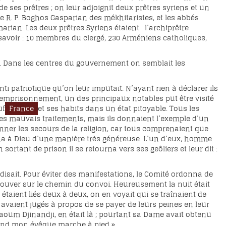
 ses prêtres ; on leur adjoignit deux prêtres syriens et un
le R. P. Boghos Gasparian des mékhitaristes, et les abbés
an. Les deux prêtres Syriens étaient : l’archiprêtre
 savoir : 10 membres du clergé, 230 Arméniens catholiques,
es. Dans les centres du gouvernement on semblait les
ti patriotique qu’on leur imputait. N’ayant rien à déclarer ils
r emprisonnement, un des principaux notables put être visité
uf
France
et ses habits dans un état pitoyable. Tous les
t les mauvais traitements, mais ils donnaient l’exemple d’un
er les secours de la religion, car tous comprenaient que
ramena à Dieu d’une manière très généreuse. L’un d’eux, homme
sortant de prison il se retourna vers ses geôliers et leur dit :
r disait. Pour éviter des manifestations, le Comité ordonna de
e trouver sur le chemin du convoi. Heureusement la nuit était
s étaient liés deux à deux, on en voyait qui se traînaient de
 avaient jugés à propos de se payer de leurs peines en leur
aoum Djinandji, en était là ; pourtant sa Dame avait obtenu
 quand mon évêque marche à pied ».