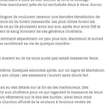
prêtres marchaient près de lui enchaînés deux à deux. Aucun
loigner ils voulurent recevoir une dernière bénédiction de
ions où ils furent massacrés. Les plus riches furent les
e ce qu’ils pouvaient avoir sur eux, après leur avoir ôté la
ent le sang innocent de ces généreux chrétiens.
n fut emmené séparément un peu plus loin. Mamdouh le suivait
e rachèterait sa vie de quelque manière :
 en avaient eu ils ne vous aurez pas laissé massacrer leurs
i-même. Quelques secondes après, sur un signe de Mamdouh,
nu son corps ; ses assassins l’auront sans doute fait
ait eu des détails sur la fin de ces malheureux. Des
tir aux chrétiens pour ce qui regardait le massacre de leurs
eurs vêtements sur le dos des kurdes ; ainsi deux mois
u charbon affublé de la soutane à boutons violets de