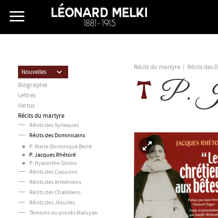
Récits du martyre
|
Récits des 
Nouvelles
P. Ja
Biographie
Lettres
Vertus
Récits du martyre
Récits des Syriaques
Récits des Dominicains
P. Marie-Dominique Berré
P. Jacques Rhétoré
P. Hyacinthe Simon
Récits des Capucins
Récits des Arméniens
Récits des Chaldéens
Récits des Jésuites
Témoins du procès Maloyan