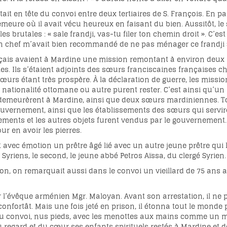
tait en tête du convoi entre deux tertiaires de S. François. En p
emeure où il avait vécu heureux en faisant du bien. Aussitôt, le 
les brutales : « sale frandji, vas-tu filer ton chemin droit ». C’es
 mon chef m’avait bien recommandé de ne pas ménager ce frandji 
çais avaient à Mardine une mission remontant à environ deux s
es. Ils s’étaient adjoints des sœurs franciscaines françaises che
sœurs étant très prospère. À la déclaration de guerre, les missio
nationalité ottomane ou autre purent rester. C’est ainsi qu’un rel
d, demeurèrent à Mardine, ainsi que deux sœurs mardiniennes. T
uvernement, ainsi que les établissements des sœurs qui servirent
ements et les autres objets furent vendus par le gouvernement
ur en avoir les pierres.
 avec émotion un prêtre âgé lié avec un autre jeune prêtre qui l
Syriens, le second, le jeune abbé Petros Aïssa, du clergé Syrien.
n, on remarquait aussi dans le convoi un vieillard de 75 ans ac
r l’évêque arménien Mgr. Maloyan. Avant son arrestation, il ne pe
éconfortât. Mais une fois jeté en prison, il étonna tout le monde
u convoi, nus pieds, avec les menottes aux mains comme un malfait
regard et du cœur ses enfants spirituels restés à Mardine et d