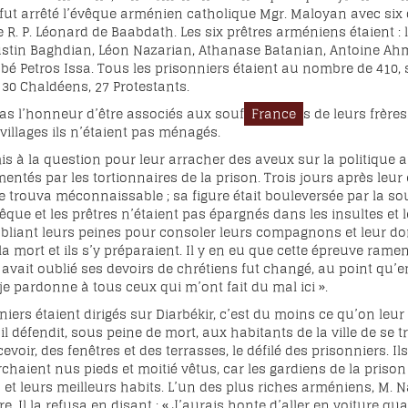
t arrêté l’évêque arménien catholique Mgr. Maloyan avec six de
e R. P. Léonard de Baabdath. Les six prêtres arméniens étaient : 
tin Baghdian, Léon Nazarian, Athanase Batanian, Antoine Ahmari
bé Petros Issa. Tous les prisonniers étaient au nombre de 410,
 30 Chaldéens, 27 Protestants.
pas l’honneur d’être associés aux souf
France
s de leurs frèr
villages ils n’étaient pas ménagés.
is à la question pour leur arracher des aveux sur la politique an
entés par les tortionnaires de la prison. Trois jours après leu
e trouva méconnaissable ; sa figure était bouleversée par la so
évêque et les prêtres n’étaient pas épargnés dans les insultes e
iant leurs peines pour consoler leurs compagnons et leur donn
 à la mort et ils s’y préparaient. Il y en eu que cette épreuve 
avait oublié ses devoirs de chrétiens fut changé, au point qu’en 
 je pardonne à tous ceux qui m’ont fait du mal ici ».
nniers étaient dirigés sur Diarbékir, c’est du moins ce qu’on leu
et il défendit, sous peine de mort, aux habitants de la ville de s
evoir, des fenêtres et des terrasses, le défilé des prisonniers. Il
haient nus pieds et moitié vêtus, car les gardiens de la prison
et leurs meilleurs habits. L’un des plus riches arméniens, M. N
re. Il la refusa en disant : « J’aurais honte d’aller en voiture