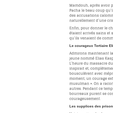
Mamdouh, après avoir pr
Pacha le beau coup qu’il
des accusations calomni
naturellement d’une cri
Enfin, pour donner le c
étaient arrivés sains et
qu’ils venaient de comm
Le courageux Tertiaire E
Admirons maintenant la 
jeune nommé Elias Kaspo. 
L’heure du massacre du 
inspirait et, complètemen
bousculèrent avec mépris
moment, un courage extra
musulman ». On a raconté
autres. Pendant ce temps
bourreaux purent se conv
courageusement.
Les supplices des prisonn