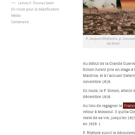
Lettres P. Thomas Saleh
En route pour la béatification
Média
Centenaire
P. Jacques Rhétoré o. p. (couver
du livre)
Au début de la Grande Guerre,
Simon furent pris en otage à 
Mardine, et à l’accueil frate
novembre 1916.
En route, le P. Simon, atteint
décembre 1916.
Au lieu de regagner la
Fran
retour à Mossoul. Il quitta C
reste de sa vie, jusqu'en 192
en 1929.
1
P. Rhétoré suivit le dérouleme