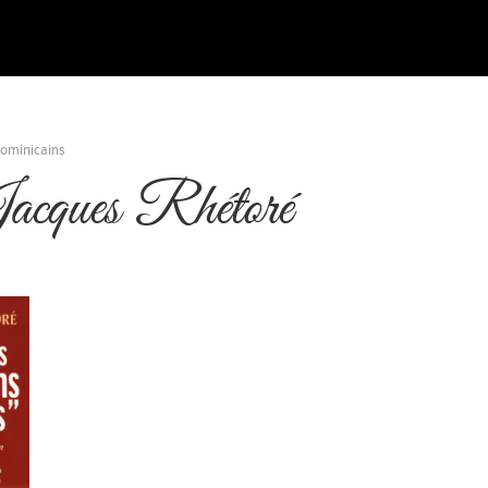
Dominicains
cques Rhétoré