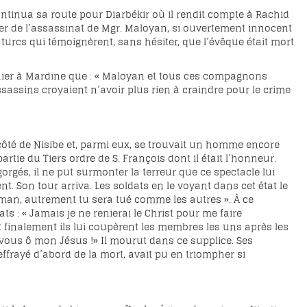
ntinua sa route pour Diarbékir où il rendit compte à Rachid
lper de l’assassinat de Mgr. Maloyan, si ouvertement innocent
urcs qui témoignèrent, sans hésiter, que l’évêque était mort
phier à Mardine que : « Maloyan et tous ces compagnons
sassins croyaient n’avoir plus rien à craindre pour le crime
côté de Nisibe et, parmi eux, se trouvait un homme encore
rtie du Tiers ordre de S. François dont il était l’honneur.
és, il ne put surmonter la terreur que ce spectacle lui
t. Son tour arriva. Les soldats en le voyant dans cet état le
ulman, autrement tu sera tué comme les autres ». À ce
 : « Jamais je ne renierai le Christ pour me faire
 finalement ils lui coupèrent les membres les uns après les
 vous ô mon Jésus !» Il mourut dans ce supplice. Ses
frayé d’abord de la mort, avait pu en triompher si