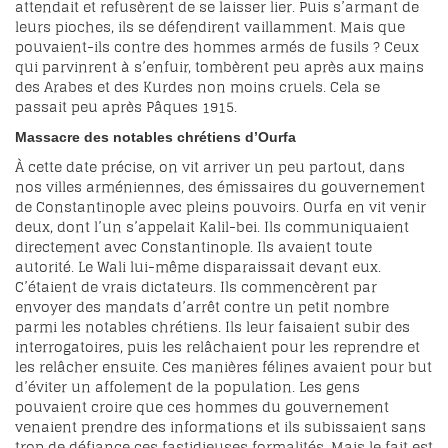
attendait et refusèrent de se laisser lier. Puis s’armant de
leurs pioches, ils se défendirent vaillamment. Mais que
pouvaient-ils contre des hommes armés de fusils ? Ceux
qui parvinrent à s’enfuir, tombèrent peu après aux mains
des Arabes et des Kurdes non moins cruels. Cela se
passait peu après Pâques 1915.
Massacre des notables chrétiens d’Ourfa
À cette date précise, on vit arriver un peu partout, dans
nos villes arméniennes, des émissaires du gouvernement
de Constantinople avec pleins pouvoirs. Ourfa en vit venir
deux, dont l’un s’appelait Kalil-bei. Ils communiquaient
directement avec Constantinople. Ils avaient toute
autorité. Le Wali lui-même disparaissait devant eux.
C’étaient de vrais dictateurs. Ils commencèrent par
envoyer des mandats d’arrêt contre un petit nombre
parmi les notables chrétiens. Ils leur faisaient subir des
interrogatoires, puis les relâchaient pour les reprendre et
les relâcher ensuite. Ces manières félines avaient pour but
d’éviter un affolement de la population. Les gens
pouvaient croire que ces hommes du gouvernement
venaient prendre des informations et ils subissaient sans
trop de défiance ces fastidieuses formalités. Mais le fait est