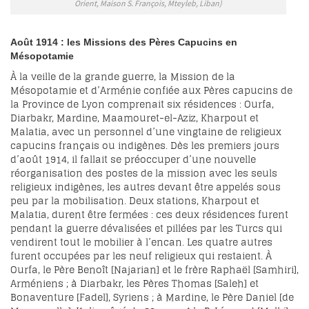
Orient, Maison S. François, Mteyleb, Liban)
Août 1914 : les Missions des Pères Capucins en
Mésopotamie
À la veille de la grande guerre, la Mission de la
Mésopotamie et d’Arménie confiée aux Pères capucins de
la Province de Lyon comprenait six résidences : Ourfa,
Diarbakr, Mardine, Maamouret-el-Aziz, Kharpout et
Malatia, avec un personnel d’une vingtaine de religieux
capucins français ou indigènes. Dès les premiers jours
d’août 1914, il fallait se préoccuper d’une nouvelle
réorganisation des postes de la mission avec les seuls
religieux indigènes, les autres devant être appelés sous
peu par la mobilisation. Deux stations, Kharpout et
Malatia, durent être fermées : ces deux résidences furent
pendant la guerre dévalisées et pillées par les Turcs qui
vendirent tout le mobilier à l’encan. Les quatre autres
furent occupées par les neuf religieux qui restaient. À
Ourfa, le Père Benoît [Najarian] et le frère Raphaël [Samhiri],
Arméniens ; à Diarbakr, les Pères Thomas [Saleh] et
Bonaventure [Fadel], Syriens ; à Mardine, le Père Daniel [de