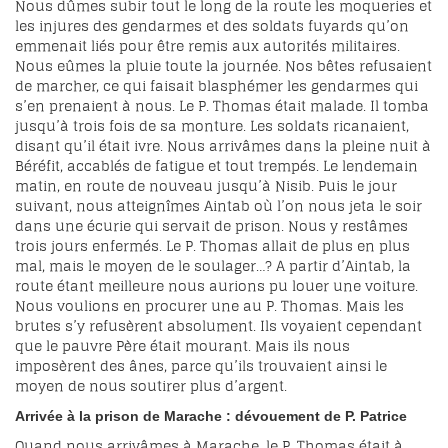
Nous dûmes subir tout le long de la route les moqueries et
les injures des gendarmes et des soldats fuyards qu’on
emmenait liés pour être remis aux autorités militaires.
Nous eûmes la pluie toute la journée. Nos bêtes refusaient
de marcher, ce qui faisait blasphémer les gendarmes qui
s’en prenaient à nous. Le P. Thomas était malade. Il tomba
jusqu’à trois fois de sa monture. Les soldats ricanaient,
disant qu’il était ivre. Nous arrivâmes dans la pleine nuit à
Béréfit, accablés de fatigue et tout trempés. Le lendemain
matin, en route de nouveau jusqu’à Nisib. Puis le jour
suivant, nous atteignîmes Aintab où l’on nous jeta le soir
dans une écurie qui servait de prison. Nous y restâmes
trois jours enfermés. Le P. Thomas allait de plus en plus
mal, mais le moyen de le soulager…? A partir d’Aintab, la
route étant meilleure nous aurions pu louer une voiture.
Nous voulions en procurer une au P. Thomas. Mais les
brutes s’y refusèrent absolument. Ils voyaient cependant
que le pauvre Père était mourant. Mais ils nous
imposèrent des ânes, parce qu’ils trouvaient ainsi le
moyen de nous soutirer plus d’argent.
Arrivée à la prison de Marache : dévouement de P. Patrice
Quand nous arrivâmes à Marache, le P. Thomas était à