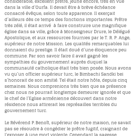
considérable, excellent prêtre, jeune encore, très en vue
dans la ville d’Ourfa. Il devait être à brève échéance
consacré évêque, selon toute apparence. Il exerçait
d’ailleurs dès ce temps des fonctions importantes. Prêtre
très zélé, il était arrivé à faire construire une magnifique
église dans sa ville, grâce à Monseigneur Drure, le Délégué
Apostolique, et aux ressources fournies par le T. R. P. Ange,
supérieur de notre Mission. Les qualités remarquables lui
donnaient du prestige. Il était doué d’une éloquence peu
commune. Par son savoir faire il avait gagné les
sympathies du gouvernement auprès duquel la
communauté catholique était très bien posée. Nous avons
vu qu’un officier supérieur turc, le Bimbachi Sandki bei
s’honorait de son amitié. Tel était notre hôte, depuis cinq
semaines. Nous comprenions très bien que sa présence
chez nous ne pourrait longtemps demeurer ignorée et que
le chef de l’Eglise arménienne découvert dans notre
résidence nous attirerait les représailles terribles du
gouvernement turc.
Le Révérend P. Benoît, supérieur de notre maison, ne savait
pas se résoudre à congédier le prêtre fugitif, craignant de
l’exposer à une mort violente. Cependant la sagesse