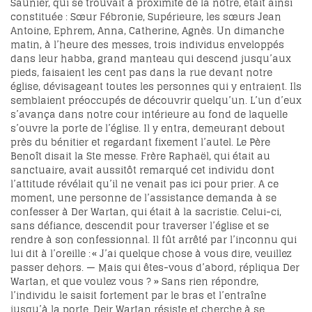
Saunier, qui se trouvait à proximité de la nôtre, était ainsi
constituée : Sœur Fébronie, Supérieure, les sœurs Jean
Antoine, Ephrem, Anna, Catherine, Agnès. Un dimanche
matin, à l’heure des messes, trois individus enveloppés
dans leur habba, grand manteau qui descend jusqu’aux
pieds, faisaient les cent pas dans la rue devant notre
église, dévisageant toutes les personnes qui y entraient. Ils
semblaient préoccupés de découvrir quelqu’un. L’un d’eux
s’avança dans notre cour intérieure au fond de laquelle
s’ouvre la porte de l’église. Il y entra, demeurant debout
près du bénitier et regardant fixement l’autel. Le Père
Benoît disait la Ste messe. Frère Raphaël, qui était au
sanctuaire, avait aussitôt remarqué cet individu dont
l’attitude révélait qu’il ne venait pas ici pour prier. A ce
moment, une personne de l’assistance demanda à se
confesser à Der Wartan, qui était à la sacristie. Celui-ci,
sans défiance, descendit pour traverser l’église et se
rendre à son confessionnal. Il fût arrêté par l’inconnu qui
lui dit à l’oreille : « J’ai quelque chose à vous dire, veuillez
passer dehors. — Mais qui êtes-vous d’abord, répliqua Der
Wartan, et que voulez vous ? » Sans rien répondre,
l’individu le saisit fortement par le bras et l’entraîne
jusqu’à la porte. Deir Wartan résiste et cherche à se