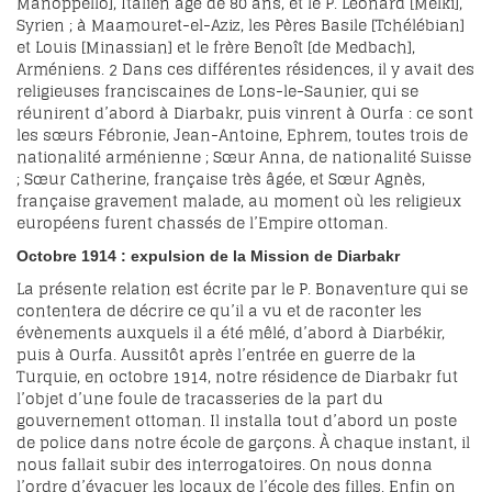
Manoppello], Italien âgé de 80 ans, et le P. Léonard [Melki],
Syrien ; à Maamouret-el-Aziz, les Pères Basile [Tchélébian]
et Louis [Minassian] et le frère Benoît [de Medbach],
Arméniens.
2
Dans ces différentes résidences, il y avait des
religieuses franciscaines de Lons-le-Saunier, qui se
réunirent d’abord à Diarbakr, puis vinrent à Ourfa : ce sont
les sœurs Fébronie, Jean-Antoine, Ephrem, toutes trois de
nationalité arménienne ; Sœur Anna, de nationalité Suisse
; Sœur Catherine, française très âgée, et Sœur Agnès,
française gravement malade, au moment où les religieux
européens furent chassés de l’Empire ottoman.
Octobre 1914 : expulsion de la Mission de Diarbakr
La présente relation est écrite par le P. Bonaventure qui se
contentera de décrire ce qu’il a vu et de raconter les
évènements auxquels il a été mêlé, d’abord à Diarbékir,
puis à Ourfa. Aussitôt après l’entrée en guerre de la
Turquie, en octobre 1914, notre résidence de Diarbakr fut
l’objet d’une foule de tracasseries de la part du
gouvernement ottoman. Il installa tout d’abord un poste
de police dans notre école de garçons. À chaque instant, il
nous fallait subir des interrogatoires. On nous donna
l’ordre d’évacuer les locaux de l’école des filles. Enfin on