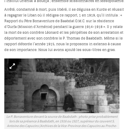
l’Institut Oriental à Boudja ; ensemble Missionnaires en Mésopotamie.
Arrêté, condamné à mort, puis libéré, il se déguisa en Kurde et réussit
à regagner le Liban où il rédigea ce rapport,
1
en 1919, qu’il intitula : «
Rapport du Père Bonaventure de Baabdat O.M.C. sur la résidence
d’Ourfa (Mission d’Arménie) pendant la guerre 1914-1918 ». Il y relate
la mort de son confrère Léonard et les péripéties de son arrestation et
déportement avec son confrère le P. Thomas de Baabdath. Même si le
rapport déborde l’année 1915, nous le proposons in extenso à cause
de son importance. Nous lui avons ajouté les sous-titres en gras.
Le P. Bonaventure devant la source de Baabdath : photo prise probablement
lors de sa présence à Baabdath, en 1916 ou 1927, supérieur du couvent S.
Antoine des Capucins (Archives de la Vice-Province des Capucins au Proche-