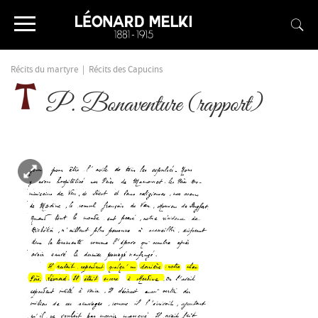
Récits du martyre
|
Récits des Capucins
P. Bonaventure (rapport)