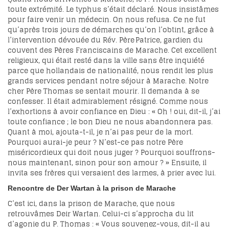
toute extrémité. Le typhus s’était déclaré. Nous insistâmes
pour faire venir un médecin. On nous refusa. Ce ne fut
qu’après trois jours de démarches qu’on l’obtint, grâce à
l’intervention dévouée du Rév. Père Patrice, gardien du
couvent des Pères Franciscains de Marache. Cet excellent
religieux, qui était resté dans la ville sans être inquiété
parce que hollandais de nationalité, nous rendit les plus
grands services pendant notre séjour à Marache. Notre
cher Père Thomas se sentait mourir. Il demanda à se
confesser. Il était admirablement résigné. Comme nous
l’exhortions à avoir confiance en Dieu : « Oh ! oui, dit-il, j’ai
toute confiance ; le bon Dieu ne nous abandonnera pas.
Quant à moi, ajouta-t-il, je n’ai pas peur de la mort.
Pourquoi aurai-je peur ? N’est-ce pas notre Père
miséricordieux qui doit nous juger ? Pourquoi souffrons-
nous maintenant, sinon pour son amour ? » Ensuite, il
invita ses frères qui versaient des larmes, à prier avec lui.
Rencontre de Der Wartan à la prison de Marache
C’est ici, dans la prison de Marache, que nous
retrouvâmes Deir Wartan. Celui-ci s’approcha du lit
d’agonie du P. Thomas : « Vous souvenez-vous, dit-il au