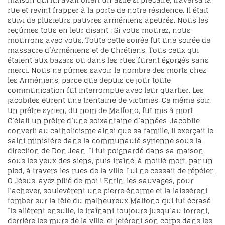
maison qui lui avait offert un asile si précaire, traversa la
rue et revint frapper à la porte de notre résidence. Il était
suivi de plusieurs pauvres arméniens apeurés. Nous les
reçûmes tous en leur disant : Si vous mourez, nous
mourrons avec vous. Toute cette soirée fut une soirée de
massacre d’Arméniens et de Chrétiens. Tous ceux qui
étaient aux bazars ou dans les rues furent égorgés sans
merci. Nous ne pûmes savoir le nombre des morts chez
les Arméniens, parce que depuis ce jour toute
communication fut interrompue avec leur quartier. Les
jacobites eurent une trentaine de victimes. Ce même soir,
un prêtre syrien, du nom de Malfono, fut mis à mort…
C’était un prêtre d’une soixantaine d’années. Jacobite
converti au catholicisme ainsi que sa famille, il exerçait le
saint ministère dans la communauté syrienne sous la
direction de Don Jean. Il fut poignardé dans sa maison,
sous les yeux des siens, puis traîné, à moitié mort, par un
pied, à travers les rues de la ville. Lui ne cessait de répéter :
O Jésus, ayez pitié de moi ! Enfin, les sauvages, pour
l’achever, soulevèrent une pierre énorme et la laissèrent
tomber sur la tête du malheureux Malfono qui fut écrasé.
Ils allèrent ensuite, le traînant toujours jusqu’au torrent,
derrière les murs de la ville, et jetèrent son corps dans les