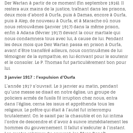
Der Wartan à partir de ce moment (fin septembre 1916). Il
restera aux mains de la justice, traînant dans les prisons,
deux mois d’abord à Ourfa, puis à Damas, encore à Ourfa,
puis à Alep, de nouveau à Ourfa, et à Marache où nous
nous retrouvâmes (janvier 1917) dans la même prison,
enfin à Adana (février 1917) devant la cour martiale qui
nous condamnera tous avec lui, à cause de lui. Pendant
les deux mois que Deir Wartan passa en prison à Ourfa,
avant d’être transféré ailleurs, nous continuâmes de lui
témoigner de la sympathie, en lui écrivant pour le soutenir
et le consoler. Le P. Thomas fut particulièrement bon pour
lui.
3 janvier 1917 : l’expulsion d’Ourfa
L’année 1917 s’ouvrait. Le 3 janvier au matin, pendant
qu’une messe se disait en notre église, un groupe de
policiers armés de fusils fit irruption chez nous, entra
dans l’église, cerna les issus et appréhenda tous les
religieux. Le prêtre qui était à l’autel fut interrompu
brutalement. On le saisit par la chasuble et on lui intima
l’ordre de descendre et d’avoir à suivre immédiatement les
hommes du gouvernement. Il fallut s’exécuter à l’instant.