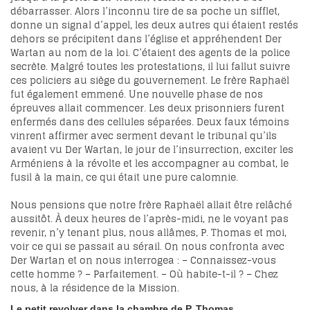
débarrasser. Alors l’inconnu tire de sa poche un sifflet,
donne un signal d’appel, les deux autres qui étaient restés
dehors se précipitent dans l’église et appréhendent Der
Wartan au nom de la loi. C’étaient des agents de la police
secrète. Malgré toutes les protestations, il lui fallut suivre
ces policiers au siège du gouvernement. Le frère Raphaël
fut également emmené. Une nouvelle phase de nos
épreuves allait commencer. Les deux prisonniers furent
enfermés dans des cellules séparées. Deux faux témoins
vinrent affirmer avec serment devant le tribunal qu’ils
avaient vu Der Wartan, le jour de l’insurrection, exciter les
Arméniens à la révolte et les accompagner au combat, le
fusil à la main, ce qui était une pure calomnie.
Nous pensions que notre frère Raphaël allait être relâché
aussitôt. À deux heures de l’après-midi, ne le voyant pas
revenir, n’y tenant plus, nous allâmes, P. Thomas et moi,
voir ce qui se passait au sérail. On nous confronta avec
Der Wartan et on nous interrogea : – Connaissez-vous
cette homme ? – Parfaitement. – Où habite-t-il ? – Chez
nous, à la résidence de la Mission.
Le petit revolver dans la chambre de P. Thomas