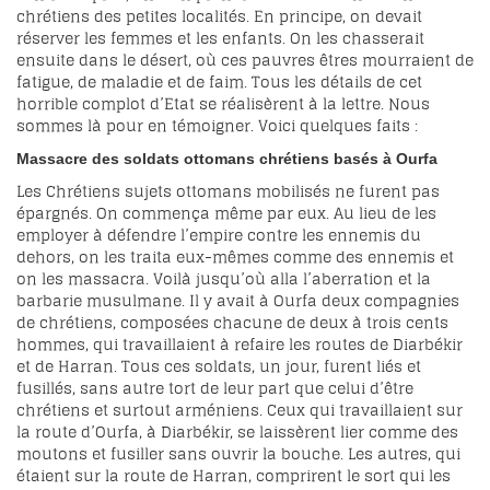
chrétiens des petites localités. En principe, on devait
réserver les femmes et les enfants. On les chasserait
ensuite dans le désert, où ces pauvres êtres mourraient de
fatigue, de maladie et de faim. Tous les détails de cet
horrible complot d’Etat se réalisèrent à la lettre. Nous
sommes là pour en témoigner. Voici quelques faits :
Massacre des soldats ottomans chrétiens basés à Ourfa
Les Chrétiens sujets ottomans mobilisés ne furent pas
épargnés. On commença même par eux. Au lieu de les
employer à défendre l’empire contre les ennemis du
dehors, on les traita eux-mêmes comme des ennemis et
on les massacra. Voilà jusqu’où alla l’aberration et la
barbarie musulmane. Il y avait à Ourfa deux compagnies
de chrétiens, composées chacune de deux à trois cents
hommes, qui travaillaient à refaire les routes de Diarbékir
et de Harran. Tous ces soldats, un jour, furent liés et
fusillés, sans autre tort de leur part que celui d’être
chrétiens et surtout arméniens. Ceux qui travaillaient sur
la route d’Ourfa, à Diarbékir, se laissèrent lier comme des
moutons et fusiller sans ouvrir la bouche. Les autres, qui
étaient sur la route de Harran, comprirent le sort qui les