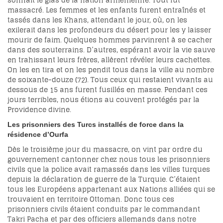
sonnait le glas de la nation arménienne. Tout fut
massacré. Les femmes et les enfants furent entraînés et
tassés dans les Khans, attendant le jour, où, on les
exilerait dans les profondeurs du désert pour les y laisser
mourir de faim. Quelques hommes parvinrent à se cacher
dans des souterrains. D’autres, espérant avoir la vie sauve
en trahissant leurs frères, allèrent révéler leurs cachettes.
On les en tira et on les pendit tous dans la ville au nombre
de soixante-douze (72). Tous ceux qui restaient vivants au
dessous de 15 ans furent fusillés en masse. Pendant ces
jours terribles, nous étions au couvent protégés par la
Providence divine.
Les prisonniers des Turcs installés de force dans la
résidence d’Ourfa
Dès le troisième jour du massacre, on vint par ordre du
gouvernement cantonner chez nous tous les prisonniers
civils que la police avait ramassés dans les villes turques
depuis la déclaration de guerre de la Turquie. C’étaient
tous les Européens appartenant aux Nations alliées qui se
trouvaient en territoire Ottoman. Donc tous ces
prisonniers civils étaient conduits par le commandant
Takri Pacha et par des officiers allemands dans notre