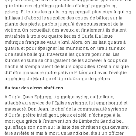
que tous ces chrétiens notables étaient ramenés en
prison. Et toutes les nuits, on en prenait plusieurs à qui on
infligeait d’abord le supplice des coups de bâton sur la
plante des pieds, parfois jusqu’à évanouissement de la
victime. On recueillait des aveux, et finalement ils étaient
entraînés à trois ou quatre lieues d’Ourfa [La lieue
métrique française vaut 4 km]. Alors, on les liait quatre à
quatre, et pour épargner les munitions, on tirait sur eux
une seule balle qui traversait les quatre poitrines. Les
Kurdes ensuite se chargeaient de les achever à coups de
hache et s’emparaient de leurs dépouilles. C’est ainsi que
dut être massacré notre pauvre P. Léonard avec l’évêque
arménien de Mardine et une douzaine de prêtres.
Au tour des clercs chrétiens
A Ourfa, Qass Ephrem, un moine syrien catholique,
attaché au service de l’Eglise syrienne, fut emprisonné et
massacré. Don Jean, le chef de la communauté syrienne
d’Ourfa, prêtre intelligent, pieux et zélé, n’échappa à la
mort que grâce à l’intervention de Bimbachi Sandki bei,
qui effaça son nom sur la liste des chrétiens qui devaient
être arrêtés et mis à mort. Ce Sandki bei était un officier