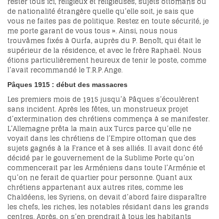
rester tous ici, religieux et religieuses, sujets ottomans ou
de nationalité étrangère quelle qu’elle soit, je sais que
vous ne faites pas de politique. Restez en toute sécurité, je
me porte garant de vous tous ». Ainsi, nous nous
trouvâmes fixés à Ourfa, auprès du P. Benoît, qui était le
supérieur de la résidence, et avec le frère Raphaël. Nous
étions particulièrement heureux de tenir le poste, comme
l’avait recommandé le T.R.P. Ange.
Pâques 1915 : début des massacres
Les premiers mois de 1915 jusqu’à Pâques s’écoulèrent
sans incident. Après les fêtes, un monstrueux projet
d’extermination des chrétiens commença à se manifester.
L’Allemagne prêta la main aux Turcs parce qu’elle ne
voyait dans les chrétiens de l’Empire ottoman que des
sujets gagnés à la France et à ses alliés. Il avait donc été
décidé par le gouvernement de la Sublime Porte qu’on
commencerait par les Arméniens dans toute l’Arménie et
qu’on ne ferait de quartier pour personne. Quant aux
chrétiens appartenant aux autres rites, comme les
Chaldéens, les Syriens, on devait d’abord faire disparaître
les chefs, les riches, les notables résidant dans les grands
centres. Après, on s’en prendrait à tous les habitants