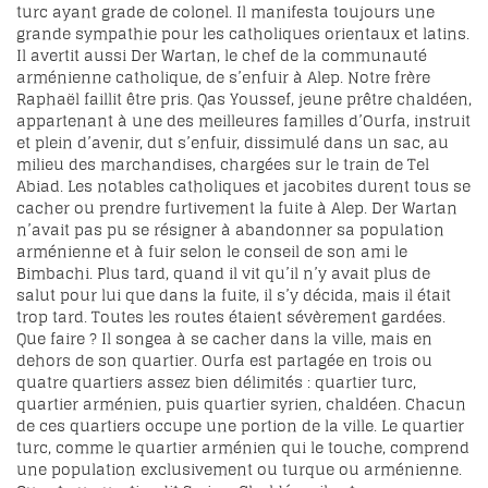
turc ayant grade de colonel. Il manifesta toujours une
grande sympathie pour les catholiques orientaux et latins.
Il avertit aussi Der Wartan, le chef de la communauté
arménienne catholique, de s’enfuir à Alep. Notre frère
Raphaël faillit être pris. Qas Youssef, jeune prêtre chaldéen,
appartenant à une des meilleures familles d’Ourfa, instruit
et plein d’avenir, dut s’enfuir, dissimulé dans un sac, au
milieu des marchandises, chargées sur le train de Tel
Abiad. Les notables catholiques et jacobites durent tous se
cacher ou prendre furtivement la fuite à Alep. Der Wartan
n’avait pas pu se résigner à abandonner sa population
arménienne et à fuir selon le conseil de son ami le
Bimbachi. Plus tard, quand il vit qu’il n’y avait plus de
salut pour lui que dans la fuite, il s’y décida, mais il était
trop tard. Toutes les routes étaient sévèrement gardées.
Que faire ? Il songea à se cacher dans la ville, mais en
dehors de son quartier. Ourfa est partagée en trois ou
quatre quartiers assez bien délimités : quartier turc,
quartier arménien, puis quartier syrien, chaldéen. Chacun
de ces quartiers occupe une portion de la ville. Le quartier
turc, comme le quartier arménien qui le touche, comprend
une population exclusivement ou turque ou arménienne.