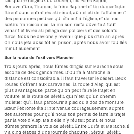
Les quatre religieux du couvent, les Pères Benoît,
Bonaventure, Thomas, le frère Raphaël et un domestique
furent donc entraînés au sérail, au milieu de l’affolement
des personnes pieuses qui étaient à l’église, et de nos
sœurs franciscaines. La maison resta ouverte à tout
venant et livrée au pillage des policiers et des soldats
turcs. Nous ne devions y revenir que plus d’un an après.
On nous jeta aussitôt en prison, après nous avoir fouillés
minutieusement.
Sur la route de l’exil vers Marache
Trois jours après, nous fûmes dirigés sur Marache sous
escorte de deux gendarmes. D’Ourfa à Marache la
distance est considérable. Il faut traverser le désert. Deux
routes s’offrent aux caravanes : la route d’Alep, qui est
plus avantageuse, parce qu’on peut faire le trajet en
voiture, et la route de Béréfit, qui n’est qu’un chemin
muletier qu’il faut parcourir à pied ou à dos de monture.
Sœur Fébronie était intervenue courageusement auprès
des autorités pour qu’il nous soit permis de faire le trajet
par la voie d’Alep. Mais elle n’y réussit point, et nous
dûmes prendre la voie de Béréfit. Entre Ourfa et Marache, il
y a cinq étapes d’une journée chacune : Sérouj, Béréfit,