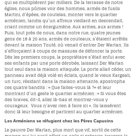
qui se multiplièrent par milliers. De la terrasse de notre
église, nous pûmes voir des hommes, armés de fusils
Martini, d’épées, de coutelas, monter vers le quartier
arménien, tandis qu’un affreux vieillard en descendait,
criant comme un énergumène. Aux armes, aux armes !
Puis, tout près de nous, dans notre rue, quatre jeunes
gens de 18 à 20 ans, armés de couteaux, s’étaient arrêtés
devant la maison Touté, où venait d’entrer Der Wartan. Ils
s’efforçaient à coups de massues de défoncer la porte.
Dès les premiers coups, la propriétaire s’était enfui avec
ses enfants par une porte dérobée, laissant Der Wartan
tout seul dans la maison attaquée. La porte allait céder, un
panneau avait déjà volé en éclats, quand le vieux Kargeali,
un turc, résidant dans la maison attenante, apostropha
ces quatre bandits : « Que faites-vous là ?» et leur
montrant d’un geste le quartier arménien : « Si vous êtes
des braves, dit-il, allez là-bas et montrez-vous y
courageux. Vous n’avez rien à faire ici ». Ils laissèrent
donc là leur besogne et partirent au quartier arménien.
Les Arméniens se réfugient chez les Pères Capucins
Le pauvre Der Wartan, plus mort que vif, sortit de cette