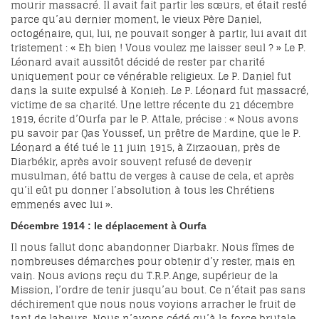
mourir massacré. Il avait fait partir les sœurs, et était resté
parce qu’au dernier moment, le vieux Père Daniel,
octogénaire, qui, lui, ne pouvait songer à partir, lui avait dit
tristement : « Eh bien ! Vous voulez me laisser seul ? » Le P.
Léonard avait aussitôt décidé de rester par charité
uniquement pour ce vénérable religieux. Le P. Daniel fut
dans la suite expulsé à Konieh. Le P. Léonard fut massacré,
victime de sa charité. Une lettre récente du 21 décembre
1919, écrite d’Ourfa par le P. Attale, précise : « Nous avons
pu savoir par Qas Youssef, un prêtre de Mardine, que le P.
Léonard a été tué le 11 juin 1915, à Zirzaouan, près de
Diarbékir, après avoir souvent refusé de devenir
musulman, été battu de verges à cause de cela, et après
qu’il eût pu donner l’absolution à tous les Chrétiens
emmenés avec lui ».
Décembre 1914 : le déplacement à Ourfa
Il nous fallut donc abandonner Diarbakr. Nous fîmes de
nombreuses démarches pour obtenir d’y rester, mais en
vain. Nous avions reçu du T.R.P. Ange, supérieur de la
Mission, l’ordre de tenir jusqu’au bout. Ce n’était pas sans
déchirement que nous nous voyions arracher le fruit de
tant de labeurs. Nous n’avons cédé qu’à la force brutale.