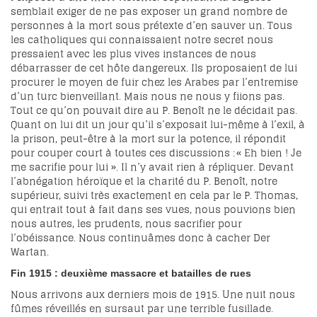
semblait exiger de ne pas exposer un grand nombre de
personnes à la mort sous prétexte d’en sauver un. Tous
les catholiques qui connaissaient notre secret nous
pressaient avec les plus vives instances de nous
débarrasser de cet hôte dangereux. Ils proposaient de lui
procurer le moyen de fuir chez les Arabes par l’entremise
d’un turc bienveillant. Mais nous ne nous y fiions pas.
Tout ce qu’on pouvait dire au P. Benoît ne le décidait pas.
Quant on lui dit un jour qu’il s’exposait lui-même à l’exil, à
la prison, peut-être à la mort sur la potence, il répondit
pour couper court à toutes ces discussions : « Eh bien ! Je
me sacrifie pour lui ». Il n’y avait rien à répliquer. Devant
l’abnégation héroïque et la charité du P. Benoît, notre
supérieur, suivi très exactement en cela par le P. Thomas,
qui entrait tout à fait dans ses vues, nous pouvions bien
nous autres, les prudents, nous sacrifier pour
l’obéissance. Nous continuâmes donc à cacher Der
Wartan.
Fin 1915 : deuxième massacre et batailles de rues
Nous arrivons aux derniers mois de 1915. Une nuit nous
fûmes réveillés en sursaut par une terrible fusillade.