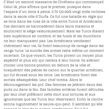
C’était un second massacre de Chrétiens qui commençait.
Celui-là, plus affreux que le premier, puisque dans
l’espace d’un mois à peine, il fit (20.000) vingt mille victimes
dans la seule ville d’Ourfa. Ce fut une bataille en règle qui
se livra dans les rues de la ville entre Turcs et Arméniens.
Ces derniers se barricadèrent dans leurs maisons et
soutinrent le siège valeureusement. Mais les Turcs étaient
bien supérieurs en nombre, et les fusils et les munitions
ne leur manquaient pas. Les Arméniens vendaient
chèrement leur vie, ils firent beaucoup de ravage dans les
rangs turcs. Le succès des armes resta même un moment
incertain. Ce que voyant, les Turcs prirent un moyen plus
expéditif et plus sûr qui restera à leur honte. Ils allèrent
choisir une bonne position en dehors de la ville et
braquèrent des pièces de canon sur le quartier arménien,
qui fut écrasé sous les obus. Les Arméniens firent des
sorties désespérées. Leur chef tomba. Alors le
découragement les prit. Des femmes se jetèrent dans des
puits ou dans le feu. Des familles entières furent détruites
par leur chef préférant cette mort aux tortures et aux
ignominies que les Turcs leur réservaient. Enfin la cloche
sonna lugubrement le sauve-qui-peut. Il semblait qu’elle