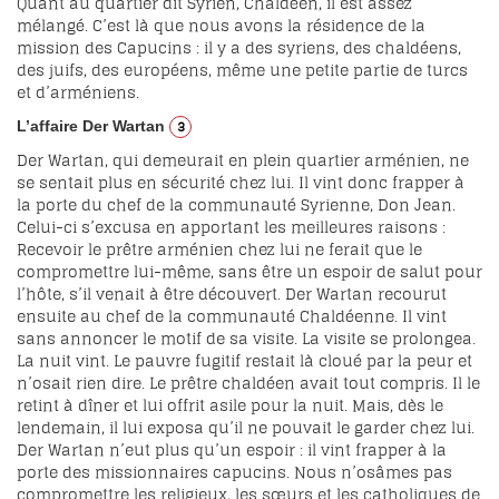
Quant au quartier dit Syrien, Chaldéen, il est assez
mélangé. C’est là que nous avons la résidence de la
mission des Capucins : il y a des syriens, des chaldéens,
des juifs, des européens, même une petite partie de turcs
et d’arméniens.
3
L’affaire Der Wartan
Der Wartan, qui demeurait en plein quartier arménien, ne
se sentait plus en sécurité chez lui. Il vint donc frapper à
la porte du chef de la communauté Syrienne, Don Jean.
Celui-ci s’excusa en apportant les meilleures raisons :
Recevoir le prêtre arménien chez lui ne ferait que le
compromettre lui-même, sans être un espoir de salut pour
l’hôte, s’il venait à être découvert. Der Wartan recourut
ensuite au chef de la communauté Chaldéenne. Il vint
sans annoncer le motif de sa visite. La visite se prolongea.
La nuit vint. Le pauvre fugitif restait là cloué par la peur et
n’osait rien dire. Le prêtre chaldéen avait tout compris. Il le
retint à dîner et lui offrit asile pour la nuit. Mais, dès le
lendemain, il lui exposa qu’il ne pouvait le garder chez lui.
Der Wartan n’eut plus qu’un espoir : il vint frapper à la
porte des missionnaires capucins. Nous n’osâmes pas
compromettre les religieux, les sœurs et les catholiques de