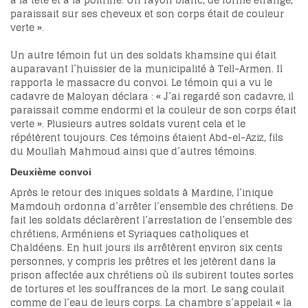
à la tête et à la poitrine. Un rayon blanc, de forme étrange,
paraissait sur ses cheveux et son corps était de couleur
verte ».
Un autre témoin fut un des soldats khamsine qui était
auparavant l’huissier de la municipalité à Tell-Armen. Il
rapporta le massacre du convoi. Le témoin qui a vu le
cadavre de Maloyan déclara : « J’ai regardé son cadavre, il
paraissait comme endormi et la couleur de son corps était
verte ». Plusieurs autres soldats vurent cela et le
répétèrent toujours. Ces témoins étaient Abd-el-Aziz, fils
du Moullah Mahmoud ainsi que d’autres témoins.
Deuxième convoi
Après le retour des iniques soldats à Mardine, l’inique
Mamdouh ordonna d’arrêter l’ensemble des chrétiens. De
fait les soldats déclarèrent l’arrestation de l’ensemble des
chrétiens, Arméniens et Syriaques catholiques et
Chaldéens. En huit jours ils arrêtèrent environ six cents
personnes, y compris les prêtres et les jetèrent dans la
prison affectée aux chrétiens où ils subirent toutes sortes
de tortures et les souffrances de la mort. Le sang coulait
comme de l’eau de leurs corps. La chambre s’appelait « la