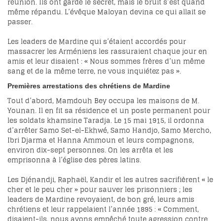
réunion. Ils ont gardé le secret, mais le bruit s’est quand
même répandu. L’évêque Maloyan devina ce qui allait se
passer.
Les leaders de Mardine qui s’étaient accordés pour
massacrer les Arméniens les rassuraient chaque jour en
amis et leur disaient : « Nous sommes frères d’un même
sang et de la même terre, ne vous inquiétez pas ».
Premières arrestations des chrétiens de
Mardine
Tout d’abord, Mamdouh Bey occupa les maisons de M.
Younan. Il en fit sa résidence et un poste permanent pour
les soldats khamsine Taradja. Le 15 mai 1915, il ordonna
d’arrêter Samo Set-el-Ekhwé, Samo Handjo, Samo Mercho,
Ibri Djarma et Hanna Ammoun et leurs compagnons,
environ dix-sept personnes. On les arrêta et les
emprisonna à l’église des pères latins.
Les Djénandji, Raphaël, Kandir et les autres sacrifièrent « le
cher et le peu cher » pour sauver les prisonniers ; les
leaders de Mardine revoyaient, de bon gré, leurs amis
chrétiens et leur rappelaient l’année 1895 : « Comment,
disaient-ils, nous avons empêché toute agression contre