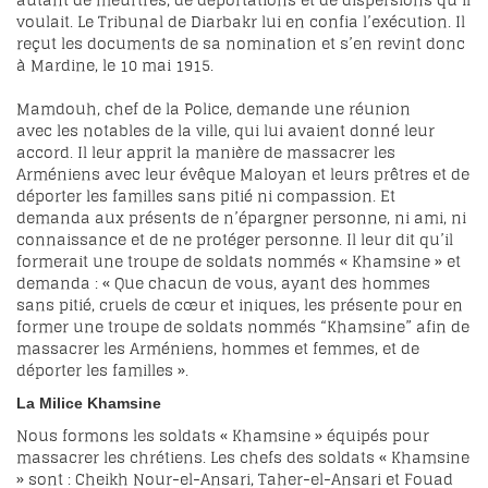
autant de meurtres, de déportations et de dispersions qu’il
voulait. Le Tribunal de Diarbakr lui en confia l’exécution. Il
reçut les documents de sa nomination et s’en revint donc
à Mardine, le 10 mai 1915.
Mamdouh, chef de la Police, demande une réunion
avec les notables de la ville, qui lui avaient donné leur
accord. Il leur apprit la manière de massacrer les
Arméniens avec leur évêque Maloyan et leurs prêtres et de
déporter les familles sans pitié ni compassion. Et
demanda aux présents de n’épargner personne, ni ami, ni
connaissance et de ne protéger personne. Il leur dit qu’il
formerait une troupe de soldats nommés « Khamsine » et
demanda : « Que chacun de vous, ayant des hommes
sans pitié, cruels de cœur et iniques, les présente pour en
former une troupe de soldats nommés “Khamsine” afin de
massacrer les Arméniens, hommes et femmes, et de
déporter les familles ».
La Milice
Khamsine
Nous formons les soldats « Khamsine » équipés pour
massacrer les chrétiens. Les chefs des soldats « Khamsine
» sont : Cheikh Nour-el-Ansari, Taher-el-Ansari et Fouad