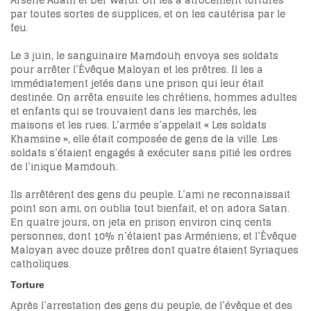
Arsène Adam et Der Wardi. On les a atrocement torturés
par toutes sortes de supplices, et on les cautérisa par le
feu.
Le 3 juin, le sanguinaire Mamdouh envoya ses soldats
pour arrêter l’Évêque Maloyan et les prêtres. Il les a
immédiatement jetés dans une prison qui leur était
destinée. On arrêta ensuite les chrétiens, hommes adultes
et enfants qui se trouvaient dans les marchés, les
maisons et les rues. L’armée s’appelait « Les soldats
Khamsine », elle était composée de gens de la ville. Les
soldats s’étaient engagés à exécuter sans pitié les ordres
de l’inique Mamdouh.
Ils arrêtèrent des gens du peuple. L’ami ne reconnaissait
point son ami, on oublia tout bienfait, et on adora Satan.
En quatre jours, on jeta en prison environ cinq cents
personnes, dont 10% n’étaient pas Arméniens, et l’Évêque
Maloyan avec douze prêtres dont quatre étaient Syriaques
catholiques.
Torture
Après l’arrestation des gens du peuple, de l’évêque et des