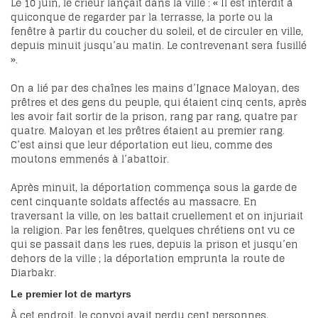
Le 10 juin, le crieur lançait dans la ville : « Il est interdit à
quiconque de regarder par la terrasse, la porte ou la
fenêtre à partir du coucher du soleil, et de circuler en ville,
depuis minuit jusqu’au matin. Le contrevenant sera fusillé
».
On a lié par des chaînes les mains d’Ignace Maloyan, des
prêtres et des gens du peuple, qui étaient cinq cents, après
les avoir fait sortir de la prison, rang par rang, quatre par
quatre. Maloyan et les prêtres étaient au premier rang.
C’est ainsi que leur déportation eut lieu, comme des
moutons emmenés à l’abattoir.
Après minuit, la déportation commença sous la garde de
cent cinquante soldats affectés au massacre. En
traversant la ville, on les battait cruellement et on injuriait
la religion. Par les fenêtres, quelques chrétiens ont vu ce
qui se passait dans les rues, depuis la prison et jusqu’en
dehors de la ville ; la déportation emprunta la route de
Diarbakr.
Le premier lot de martyrs
À cet endroit, le convoi avait perdu cent personnes,