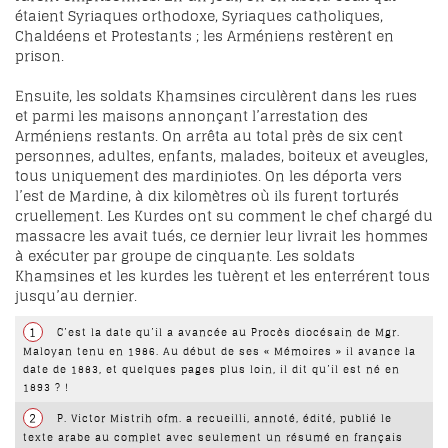
étaient Syriaques orthodoxe, Syriaques catholiques,
Chaldéens et Protestants ; les Arméniens restèrent en
prison.
Ensuite, les soldats Khamsines circulèrent dans les rues
et parmi les maisons annonçant l’arrestation des
Arméniens restants. On arrêta au total près de six cent
personnes, adultes, enfants, malades, boiteux et aveugles,
tous uniquement des mardiniotes. On les déporta vers
l’est de Mardine, à dix kilomètres où ils furent torturés
cruellement. Les Kurdes ont su comment le chef chargé du
massacre les avait tués, ce dernier leur livrait les hommes
à exécuter par groupe de cinquante. Les soldats
Khamsines et les kurdes les tuèrent et les enterrérent tous
jusqu’au dernier.
1
C’est la date qu’il a avancée au Procès diocésain de Mgr.
Maloyan tenu en 1986. Au début de ses « Mémoires » il avance la
date de 1883, et quelques pages plus loin, il dit qu’il est né en
1893 ? !
2
P. Victor Mistrih ofm. a recueilli, annoté, édité, publié le
texte arabe au complet avec seulement un résumé en français