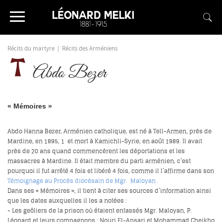
Récits du martyre
|
Récits des Arméniens
Abdo Bezer
« Mémoires »
Abdo Hanna Bezer, Arménien catholique, est né à Tell-Armen, près de
Mardine, en 1895,
1
et mort à Kamichli-Syrie, en août 1989. Il avait
près de 20 ans quand commencèrent les déportations et les
massacres à Mardine. Il était membre du parti arménien, c’est
pourquoi il fut arrêté 4 fois et libéré 4 fois, comme il l’affirme dans son
Témoignage au Procès diocésain de Mgr.
Maloyan
.
Dans ses « Mémoires », il tient à citer ses sources d’information ainsi
que les dates auxquelles il les a notées :
- Les geôliers de la prison où étaient entassés Mgr. Maloyan, P.
Léonard et leurs compagnons : Nouri El-Ansari et Mohammad Cheikho