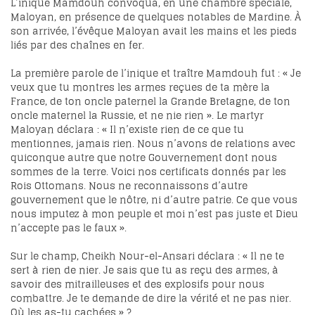
L’inique Mamdouh convoqua, en une chambre spéciale,
Maloyan, en présence de quelques notables de Mardine. À
son arrivée, l’évêque Maloyan avait les mains et les pieds
liés par des chaînes en fer.
La première parole de l’inique et traître Mamdouh fut : « Je
veux que tu montres les armes reçues de ta mère la
France, de ton oncle paternel la Grande Bretagne, de ton
oncle maternel la Russie, et ne nie rien ». Le martyr
Maloyan déclara : « Il n’existe rien de ce que tu
mentionnes, jamais rien. Nous n’avons de relations avec
quiconque autre que notre Gouvernement dont nous
sommes de la terre. Voici nos certificats donnés par les
Rois Ottomans. Nous ne reconnaissons d’autre
gouvernement que le nôtre, ni d’autre patrie. Ce que vous
nous imputez à mon peuple et moi n’est pas juste et Dieu
n’accepte pas le faux ».
Sur le champ, Cheikh Nour-el-Ansari déclara : « Il ne te
sert à rien de nier. Je sais que tu as reçu des armes, à
savoir des mitrailleuses et des explosifs pour nous
combattre. Je te demande de dire la vérité et ne pas nier.
Où les as-tu cachées » ?