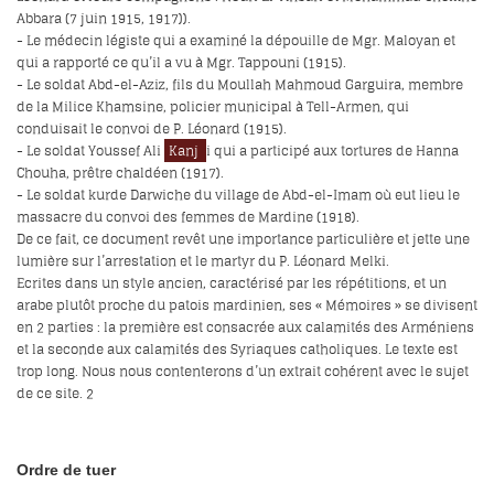
Abbara (7 juin 1915, 1917)).
- Le médecin légiste qui a examiné la dépouille de Mgr. Maloyan et
qui a rapporté ce qu’il a vu à Mgr. Tappouni (1915).
- Le soldat Abd-el-Aziz, fils du Moullah Mahmoud Garguira, membre
de la Milice Khamsine, policier municipal à Tell-Armen, qui
conduisait le convoi de P. Léonard (1915).
- Le soldat Youssef Ali
Kanj
i qui a participé aux tortures de Hanna
Chouha, prêtre chaldéen (1917).
- Le soldat kurde Darwiche du village de Abd-el-Imam où eut lieu le
massacre du convoi des femmes de Mardine (1918).
De ce fait, ce document revêt une importance particulière et jette une
lumière sur l’arrestation et le martyr du P. Léonard Melki.
Ecrites dans un style ancien, caractérisé par les répétitions, et un
arabe plutôt proche du patois mardinien, ses « Mémoires » se divisent
en 2 parties : la première est consacrée aux calamités des Arméniens
et la seconde aux calamités des Syriaques catholiques. Le texte est
trop long. Nous nous contenterons d’un extrait cohérent avec le sujet
de ce site.
2
Ordre de tuer