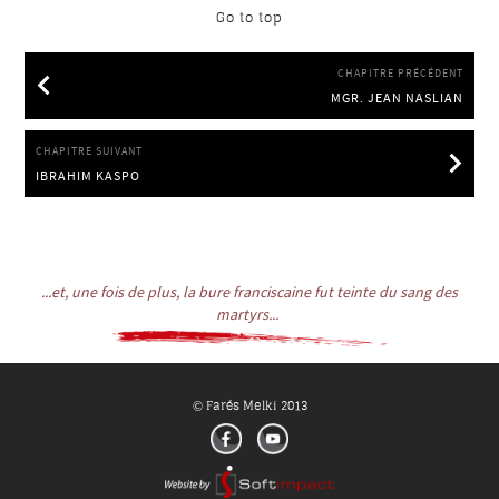
Go to top
CHAPITRE PRÉCÉDENT
MGR. JEAN NASLIAN
MGR. JEAN NASLIAN
CHAPITRE SUIVANT
IBRAHIM KASPO
IBRAHIM KASPO
...et, une fois de plus, la bure franciscaine fut teinte du sang des
martyrs...
Farés Melki 2013
©