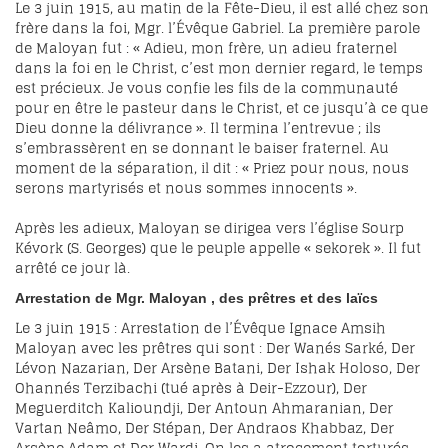
Le 3 juin 1915, au matin de la Fête-Dieu, il est allé chez son
frère dans la foi, Mgr. l’Évêque Gabriel. La première parole
de Maloyan fut : « Adieu, mon frère, un adieu fraternel
dans la foi en le Christ, c’est mon dernier regard, le temps
est précieux. Je vous confie les fils de la communauté
pour en être le pasteur dans le Christ, et ce jusqu’à ce que
Dieu donne la délivrance ». Il termina l’entrevue ; ils
s’embrassèrent en se donnant le baiser fraternel. Au
moment de la séparation, il dit : « Priez pour nous, nous
serons martyrisés et nous sommes innocents ».
Après les adieux, Maloyan se dirigea vers l’église Sourp
Kévork (S. Georges) que le peuple appelle « sekorek ». Il fut
arrêté ce jour là.
Arrestation de Mgr.
Maloyan
, des prêtres et des laïcs
Le 3 juin 1915 : Arrestation de l’Évêque Ignace Amsih
Maloyan avec les prêtres qui sont : Der Wanés Sarké, Der
Lévon Nazarian, Der Arsène Batani, Der Ishak Holoso, Der
Ohannés Terzibachi (tué après à Deir-Ezzour), Der
Meguerditch Kalioundji, Der Antoun Ahmaranian, Der
Vartan Neâmo, Der Stépan, Der Andraos Khabbaz, Der