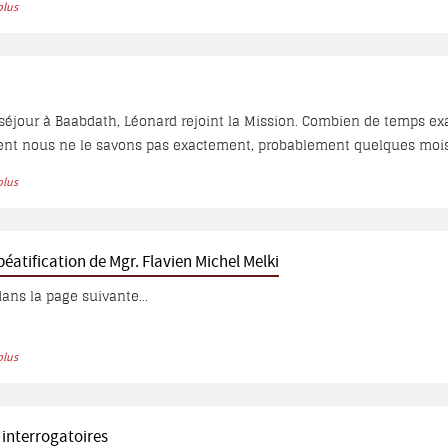
plus
, le reste est musulman. Le P. Hyacinthe Simon donne des chiffres pl
25.000 sont musulmans et 17.700 chrétiens répartis entre 5 églises..
th, Léonard rejoint la Mission. Combien de temps exactement dura son séjour à Baabdath ?
 nous ne le savons pas exactement, probablement quelques mois. T
 se rappellent l’avoir vu dans les rues du village, les Baabdathiens l
plus
potamie… Ce qui est sûr, c’est qu’avant Noël de cette même année 
a...
éatification de Mgr. Flavien Michel Melki
ans la page suivante...
plus
 interrogatoires