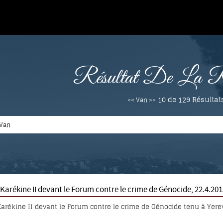
Résultat De La Re
10 de 129
Résultat
<< Van >>
Karékine II devant le Forum contre le crime de Génocide, 22.4.20
Karékine II devant le Forum contre le crime de Génocide tenu à Yereva