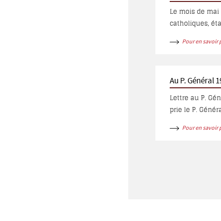
Le mois de mai
catholiques, éta
faire une visit
Pour en savoir 
fut relatée par 
Au P. Général 
Lettre au P. Gé
prie le P. Génér
ministère comme
Pour en savoir 