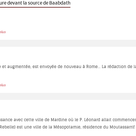
ure devant la source de Baabdath
plus
ue et augmentée, est envoyée de nouveau à Rome... La rédaction de la 
plus
sance avec cette ville de Mardine où le P. Léonard allait commencer s
 Rebelle) est une ville de la Mésopotamie, résidence du Moutassarr
poque, elle comptait 4500 maisons avec 35.000 habitants dont 800 fa