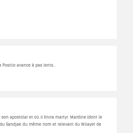
Positio avance à pas lents...
on apostolat et où il finira martyr. Mardine (dont le
if du Sandjak du même nom et relevant du Wilayet de
milles arméniennes toutes catholiques, 1300 syriaques,