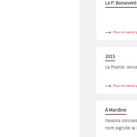
Le P. Bonavent
Pour en savoir 
2015
La Positio, rev
Pour en savoir 
À Mardine
Faisons connais
nom signifie la
Diarbakr. À l’é