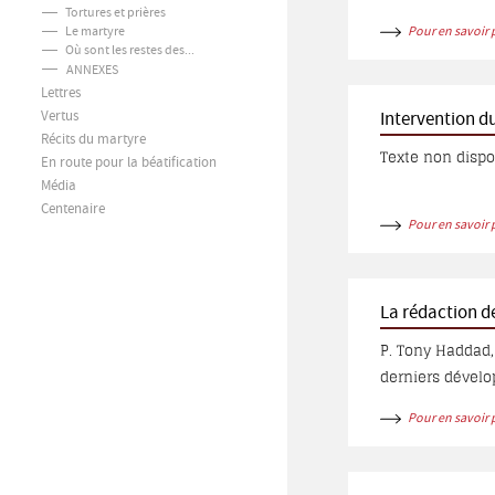
Tortures et prières
Le martyre
Pour en savoir 
Où sont les restes des...
ANNEXES
Lettres
Vertus
Intervention d
Récits du martyre
En route pour la béatification
Média
Centenaire
Pour en savoir 
La rédaction de
P. Tony Haddad, 
derniers dévelo
Pour en savoir 