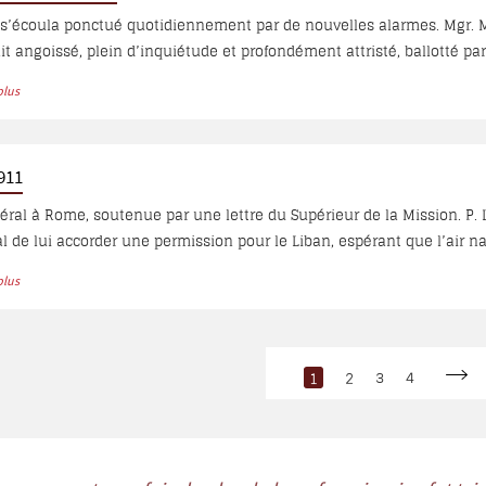
 s’écoula ponctué quotidiennement par de nouvelles alarmes. Mgr.
it angoissé, plein d’inquiétude et profondément attristé, ballotté par
e d’adieux à son confrère Mgr. Tappouni, archevêque de Mardine des 
plus
Ishac Armalé...
1911
néral à Rome, soutenue par une lettre du Supérieur de la Mission. P. 
al de lui accorder une permission pour le Liban, espérant que l’air na
 avant...
plus
1
2
3
4