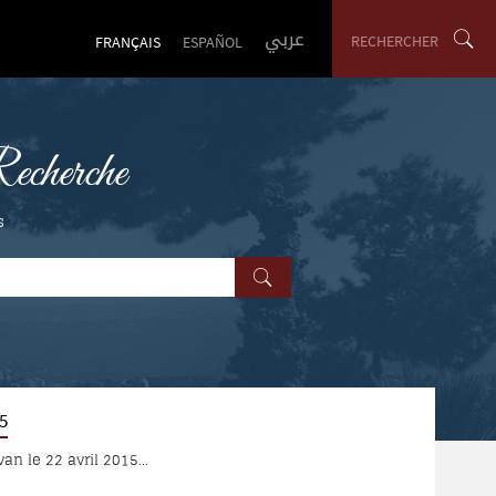
عربي
RECHERCHER
FRANÇAIS
ESPAÑOL
cherche
s
15
n le 22 avril 2015...