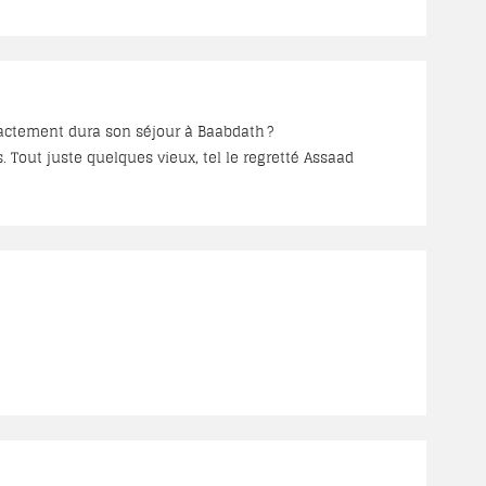
us ou moins rapprochés. D’après lui, il y aurait 42.700
.
out juste quelques vieux, tel le regretté Assaad
e montrant du doigt : le voilà le brave missionnaire
1911, il avait regagné son poste, non à Maamouret-el-