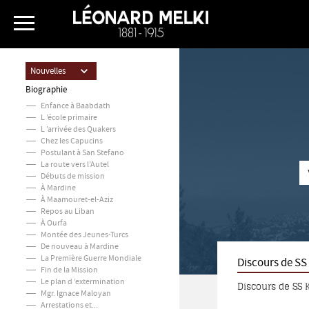
Nouvelles
Biographie
Enfance à Baabdath
L ’école primaire
L ’arrivée des Quakers
Chez les Capucins
Postulant à San Stefano
La route vers l’Autel
Débuts de mission
À Mardine
À Maamouret-el-Aziz
Repos au Liban
À Ourfa
Montée des Jeunes-Turcs
De nouveau à Mardine
La Première Guerre Mondiale
Discours de SS 
Fin de la Mission
Le plan d ’extermination
Discours de SS 
Mgr. Ignace Maloyan
Arrestations et...