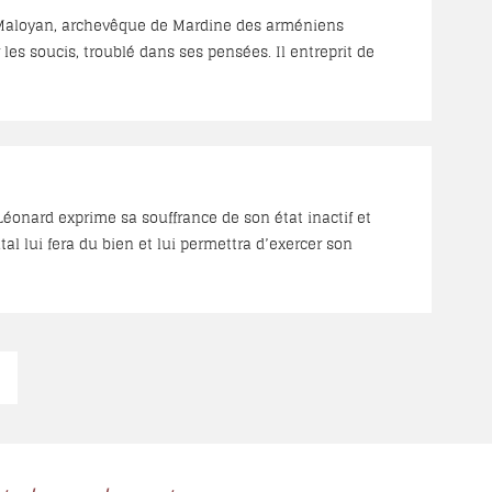
 Maloyan, archevêque de Mardine des arméniens
 les soucis, troublé dans ses pensées. Il entreprit de
Syriaques catholiques. La rencontre fut émouvante. Elle
Léonard exprime sa souffrance de son état inactif et
tal lui fera du bien et lui permettra d’exercer son