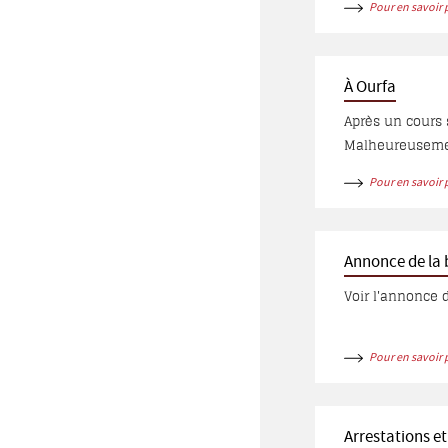
Pour en savoir 
150 chaldéennes
habitants dont 
À Ourfa
Après un cours séjour à Baabda
Malheureusement
Charbel Corbani,
Pour en savoir 
Capucin en Méso
Aziz, mais à Ourf
Annonce de la b
Voir l'annonce d
Pour en savoir 
Arrestations et