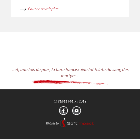
était proposée de sauver sa vie en se déclarant
Pour en savoir plus
Syriaque Orthodoxe. Il est l’un des 25 témoins
au procès diocésain de Mgr. Ignace Maloyan. Il
fut interrogé par P. Edouard Kurdy, vicaire
patriarcal de Damas des Arméniens catholiques,
en 1966...
...et, une fois de plus, la bure franciscaine fut teinte du sang des
martyrs...
Farés Melki 2013
©