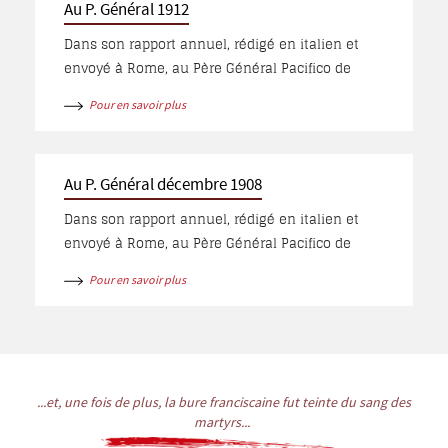
Au P. Général 1912
d’accepter les élèves « schismatiques » dans
l’Eglise catholique.
Dans son rapport annuel, rédigé en italien et
envoyé à Rome, au Père Général Pacifico de
Sejano, le Père Thomas présente son apostolat
Pour en savoir plus
ainsi que l’attitude hostile des Turcs envers les
religieux et les chrétiens, à cause de la guerre
dans les Balkans
Au P. Général décembre 1908
Dans son rapport annuel, rédigé en italien et
envoyé à Rome, au Père Général Pacifico de
Sejano, nouvellement élu, le Père Thomas
Pour en savoir plus
expose les débuts difficiles de son apostolat à
Kharpout à cause de son ignorance des langues
parlées.
...et, une fois de plus, la bure franciscaine fut teinte du sang des
martyrs...