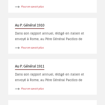
Sejano, le Père Thomas présente l’exercice de
Pour en savoir plus
son apostolat et la direction de l’école ainsi que
la situation politique dans l’Empire turc.
Au P. Général 1910
Dans son rapport annuel, rédigé en italien et
envoyé à Rome, au Père Général Pacifico de
Sejano, le Père Thomas présente son nouveau
Pour en savoir plus
poste à Diarbakr et la situation sociale dans la
ville et obéi à sa mutation sans y être
convaincu.
Au P. Général 1911
Dans son rapport annuel, rédigé en italien et
envoyé à Rome, au Père Général Pacifico de
Sejano, le Père Thomas rend compte de ses
Pour en savoir plus
occupations à Diarbakr, dans l’école des garçons
et parmi les membres du Tiers-ordre franciscain.
Il demande au P. Général s’il est possible