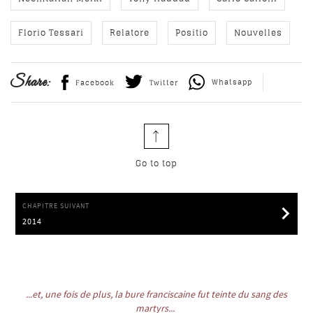
Florio Tessari
Relatore
Positio
Nouvelles
Share:
Whatsapp
Facebook
Twitter
Go to top
CHAPITRE SUIVANT
2014
2014
...et, une fois de plus, la bure franciscaine fut teinte du sang des
martyrs...