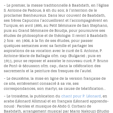
- Le premier, la messe traditionnelle à Baabdath, en l’église
S. Antoine de Padoue, à 6h du soir, à l’intention de le
proclamer Bienheureux. Dans leur couvent de Baabdath,
ses frères Capucins l’accueillirent et l’accompagnèrent en
Turquie, en avril 1895, au Petit Séminaire de San Stephano,
puis au Grand Séminaire de Boudja, pour poursuivre ses
études de philosophie et de théologie. Il revint à Baabdath
2 fois : en 1906, à la fin de ses études, pour passer
quelques semaines avec sa famille et partager les
aspirations de sa vocation avec le curé de S. Antoine, P.
Antoine-Marie de Baltagia ofm. cap. (Bulgarie) ; puis en
1911, pour se reposer et assister le nouveau curé, P. Bruno
de Pont-à-Mousson ofm. cap., dans la célébration des
sacrements et la peinture des fresques de l’autel.
- Le deuxième, la mise en ligne de la version française de
ce site, entièrement consacré à sa vie, ses
correspondances, son martyr, sa cause de béatification…
- Le troisième, la publication du
chant pour P. Léonard
, en
arabe (Léonard Allimna) et en français (Léonard apprends-
nous) : Paroles et musique de Abdo G. Corbani de
Baabdath, arrangement musical par Mario Nakouzi (Studio