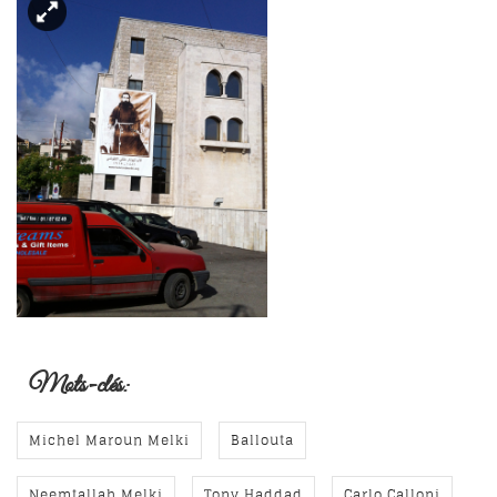
Mots-clés:
Michel Maroun Melki
Ballouta
Neemtallah Melki
Tony Haddad
Carlo Calloni