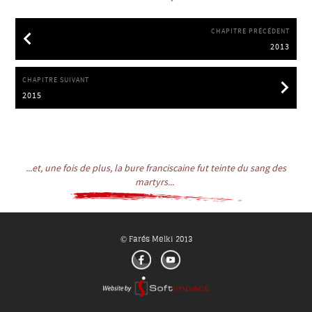
CHAPITRE PRÉCÉDENT
2013
2013
CHAPITRE SUIVANT
2015
2015
...et, une fois de plus, la bure franciscaine fut teinte du sang des
martyrs...
Farés Melki 2013
©