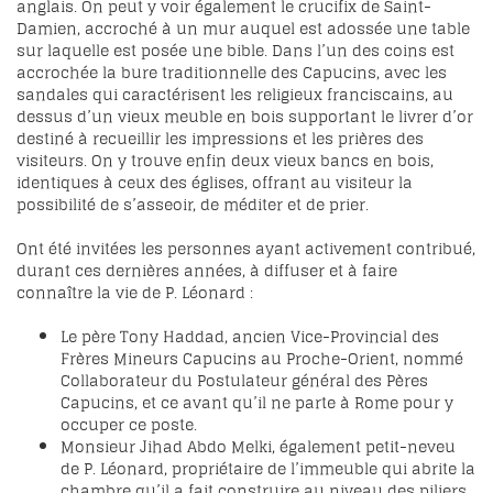
anglais. On peut y voir également le crucifix de Saint-
Damien, accroché à un mur auquel est adossée une table
sur laquelle est posée une bible. Dans l’un des coins est
accrochée la bure traditionnelle des Capucins, avec les
sandales qui caractérisent les religieux franciscains, au
dessus d’un vieux meuble en bois supportant le livrer d’or
destiné à recueillir les impressions et les prières des
visiteurs. On y trouve enfin deux vieux bancs en bois,
identiques à ceux des églises, offrant au visiteur la
possibilité de s’asseoir, de méditer et de prier.
Ont été invitées les personnes ayant activement contribué,
durant ces dernières années, à diffuser et à faire
connaître la vie de P. Léonard :
Le père Tony Haddad, ancien Vice-Provincial des
Frères Mineurs Capucins au Proche-Orient, nommé
Collaborateur du Postulateur général des Pères
Capucins, et ce avant qu’il ne parte à Rome pour y
occuper ce poste.
Monsieur Jihad Abdo Melki, également petit-neveu
de P. Léonard, propriétaire de l’immeuble qui abrite la
chambre qu’il a fait construire au niveau des piliers,