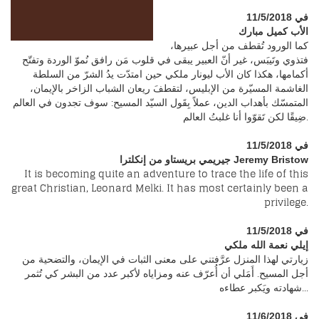
في 11/5/2018
الأب كميل مبارك
كما الورود تُقطف من أجل عبيرها،
فتذوي وتَيبَس، غير أنّ العبير يبقى في قلوب مَن رافق نُموّ الوردة وتفتّح
أكمامها، هكذا كان الأب ليونار ملكي حين امتدّت يدُ الشرّ من السلطة
الغاشمة المسيّرة من الإبليس، لتقطفَ ريعان الشباب الزاخر بالإيمان،
المتمسّك بأهداب الدين، عملاً بِقَول السيّد المسيح: سوف تجدون في العالم
ضِيقًا لكن تَقوّوا أنا غلبتُ العالم.
في 11/5/2018
جيريمي بريستاو من إنكلترا Jeremy Bristow
It is becoming quite an adventure to trace the life of this
great Christian, Leonard Melki. It has most certainly been a
privilege.
في 11/5/2018
إيلي نعمة الله ملكي
زيارتي لهذا المنزل عرَّفتني على معنى الثبات في الإيمان، والتضحية من
أجل المسيح. أَمَلي أن أُعرّف عنه ومزاياه لأكبر عدد من البشر كي تُثمر
شهادته ويَكبر عطاءه...
في 11/6/2018