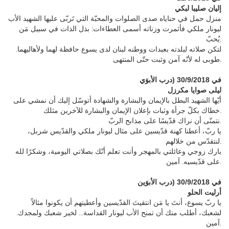
إليان صليبا لبكي
منزل حمل في حناياه صدى الصلوات والمحبّة التي تَربّى عليها الشهيد الأب
ليونار ملكي فأثمرت وزناته أسمى العطاءات: بذل الذات في سبيل مَن
يُحبّ.
لتكن صلاته لبلدته بعبدات ووطنه لبنان لدى يسوع حافظة لهما ولأهاليهما.
طوبى له لأنّه آمن وثبت حتّى المنتهى.
في 30/9/2018 (درب الأبوَي
ليلى صوايا مكرزل
أيّها الشهيد البطل بالإيمان والبشارة والشهادة أتوسّل إليك أن نمشي على
خطاك بكلّ جرأة وثبات بإعلان الإيمان والبشارة للآخرين مثلك.
نتمنّى أن نراك قدّيسًا على مذابح الربّ.
يا ربّ، أعطنا كهنة قدّيسين على مثال ليونار ملكي والقدّيس شربل،
لنتقدّس من خلالهم.
بارك زوجي وعائلتي بالمهجر وأنت تعلم أنّك بصلاتي اليومية، وشكرًا لله
على قدّيسيه. آمين.
في 30/9/2018 (درب الأبوَين
أرليت الحلو
يا ربّ يسوع، أنتَ يا مَن انتقيتَ القدّيسين وأعطيتهم أن يكونوا مثالاً
لشعبك، أطلب منك أن تمنح الأب ليونار القداسة... لخير شعبك ولمجدك.
آمين.