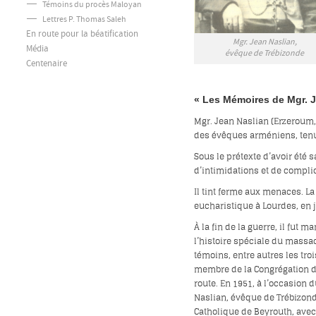
Témoins du procès Maloyan
Lettres P. Thomas Saleh
En route pour la béatification
Mgr. Jean Naslian,
Média
évêque de Trébizonde
Centenaire
« Les Mémoires de Mgr. J
Mgr. Jean Naslian (Erzeroum,
des évêques arméniens, tenu
Sous le prétexte d’avoir été 
d’intimidations et de compli
Il tint ferme aux menaces. L
eucharistique à Lourdes, en j
À la fin de la guerre, il fut
l’histoire spéciale du massa
témoins, entre autres les tr
membre de la Congrégation de 
route. En 1951, à l’occasion
Naslian, évêque de Trébizonde
Catholique de Beyrouth, avec