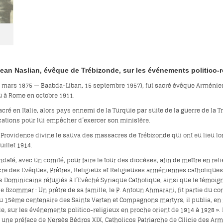
ean Naslian, évêque de Trébizonde, sur les événements politico-re
 mars 1875 — Baabda-Liban, 15 septembre 1957), fut sacré évêque Arménien 
 à Rome en octobre 1911.
sacré en Italie, alors pays ennemi de la Turquie par suite de la guerre de la 
cations pour lui empêcher d’exercer son ministère.
a Providence divine le sauva des massacres de Trébizonde qui ont eu lieu lo
uillet 1914.
 mandaté, avec un comité, pour faire le tour des diocèses, afin de mettre en 
cre des Evêques, Prêtres, Religieux et Religieuses arméniennes catholiques 
ois Dominicains réfugiés à l’Evêché Syriaque Catholique, ainsi que le tém
Bzommar : Un prêtre de sa famille, le P. Antoun Ahmarani, fit partie du conv
 du 15ème centenaire des Saints Vartan et Compagnons martyrs, il publia, en
, sur les événements politico-religieux en proche orient de 1914 à 1928 ». L
 une préface de Nersès Bédros XIX, Catholicos Patriarche de Cilicie des Ar