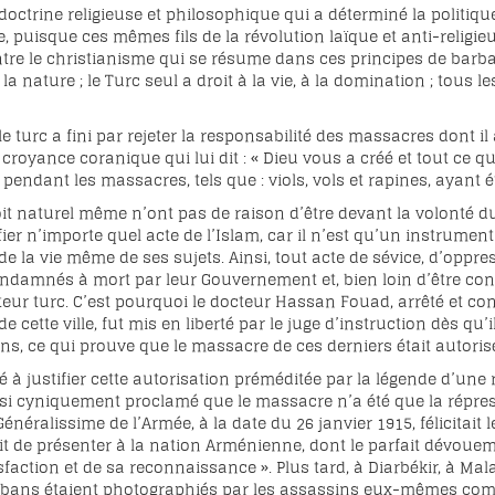
octrine religieuse et philosophique qui a déterminé la politiqu
 puisque ces mêmes fils de la révolution laïque et anti-religieu
tre le christianisme qui se résume dans ces principes de barbar
la nature ; le Turc seul a droit à la vie, à la domination ; tous 
e turc a fini par rejeter la responsabilité des massacres dont il a
oyance coranique qui lui dit : « Dieu vous a créé et tout ce que v
pendant les massacres, tels que : viols, vols et rapines, ayant é
droit naturel même n’ont pas de raison d’être devant la volonté du 
ifier n’importe quel acte de l’Islam, car il n’est qu’un instru
 de la vie même de ses sujets. Ainsi, tout acte de sévice, d’oppr
ndamnés à mort par leur Gouvernement et, bien loin d’être cons
teur turc. C’est pourquoi le docteur Hassan Fouad, arrêté et co
cette ville, fut mis en liberté par le juge d’instruction dès qu’il
s, ce qui prouve que le massacre de ces derniers était autoris
é à justifier cette autorisation préméditée par la légende d’une
i cyniquement proclamé que le massacre n’a été que la répres
Généralissime de l’Armée, à la date du 26 janvier 1915, félicitait
it de présenter à la nation Arménienne, dont le parfait dévou
isfaction et de sa reconnaissance ». Plus tard, à Diarbékir, à M
rbans étaient photographiés par les assassins eux-mêmes comm