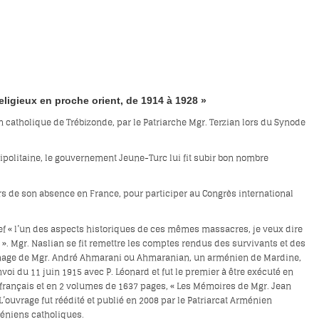
ligieux en proche orient, de 1914 à 1928 »
catholique de Trébizonde, par le Patriarche Mgr. Terzian lors du Synode
Tripolitaine, le gouvernement Jeune-Turc lui fit subir bon nombre
rs de son absence en France, pour participer au Congrès international
relief « l’un des aspects historiques de ces mêmes massacres, je veux dire
». Mgr. Naslian se fit remettre les comptes rendus des survivants et des
oignage de Mgr. André Ahmarani ou Ahmaranian, un arménien de Mardine,
oi du 11 juin 1915 avec P. Léonard et fut le premier à être exécuté en
 français et en 2 volumes de 1637 pages, « Les Mémoires de Mgr. Jean
’ouvrage fut réédité et publié en 2008 par le Patriarcat Arménien
méniens catholiques.