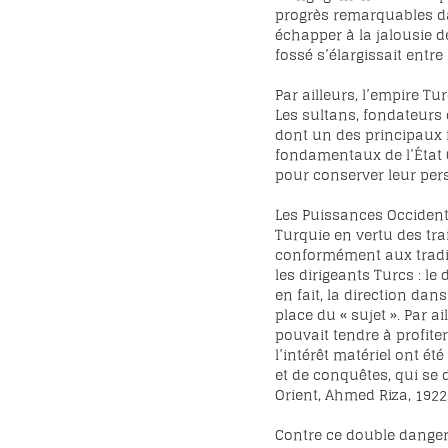
progrès remarquables dan
échapper à la jalousie d
fossé s’élargissait entre
Par ailleurs, l’empire 
Les sultans, fondateur
dont un des principaux f
fondamentaux de l’État O
pour conserver leur pers
Les Puissances Occidenta
Turquie en vertu des tra
conformément aux tradit
les dirigeants Turcs : 
en fait, la direction da
place du « sujet ». Par 
pouvait tendre à profiter
l’intérêt matériel ont é
et de conquêtes, qui se 
Orient, Ahmed Riza, 1922, 
Contre ce double danger, 