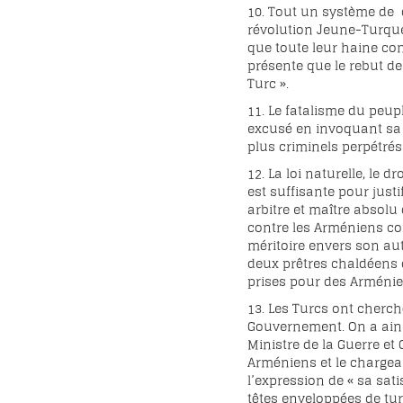
10. Tout un système de d
révolution Jeune-Turque,
que toute leur haine con
présente que le rebut de 
Turc ».
11. Le fatalisme du peupl
excusé en invoquant sa cr
plus criminels perpétrés 
12. La loi naturelle, le 
est suffisante pour just
arbitre et maître absolu
contre les Arméniens co
méritoire envers son au
deux prêtres chaldéens de 
prises pour des Arménien
13. Les Turcs ont cherch
Gouvernement. On a ains
Ministre de la Guerre et 
Arméniens et le chargea
l’expression de « sa sat
têtes enveloppées de tu