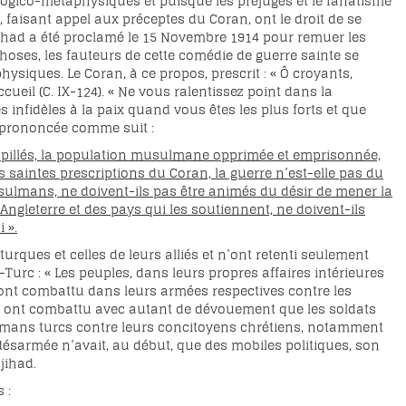
ologico-métaphysiques et puisque les préjugés et le fanatisme
, faisant appel aux préceptes du Coran, ont le droit de se
 Djihad a été proclamé le 15 Novembre 1914 pour remuer les
hoses, les fauteurs de cette comédie de guerre sainte se
siques. Le Coran, à ce propos, prescrit : « Ô croyants,
ueil (C. IX-124). « Ne vous ralentissez point dans la
s infidèles à la paix quand vous êtes les plus forts et que
té prononcée comme suit :
nt pillés, la population musulmane opprimée et emprisonnée,
s saintes prescriptions du Coran, la guerre n’est-elle pas du
sulmans, ne doivent-ils pas être animés du désir de mener la
’Angleterre et des pays qui les soutiennent, ne doivent-ils
 ».
rques et celles de leurs alliés et n’ont retenti seulement
-Turc : « Les peuples, dans leurs propres affaires intérieures
 ont combattu dans leurs armées respectives contre les
s ont combattu avec autant de dévouement que les soldats
ulmans turcs contre leurs concitoyens chrétiens, notamment
désarmée n’avait, au début, que des mobiles politiques, son
jihad.
 :