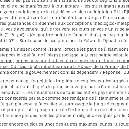
ficielle n’est pas suffisamment affranchie des conceptions thé
s en elle et se manifestent à tout instant », les musulmans aussi
 guerre sainte contre les infidèles voisins ou lointains. Et le
ys du monde contre la chrétienté, bien que, par l’ironie des c
tres puissances chrétiennes aux conceptions théologico-métaphy
qui vous avoisinent, qu’ils trouvent toujours en vous un rude acc
 (C. IV-105). « Ne montrez point de lâcheté et n’appelez point le
 4.11.37) ». Sur la base de ces principes, la Fetwa du Djihad a é
emis s’unissent contre l’Islam, lorsque les pays de l’Islam so
tances le khalifat de l’Islam proclame la guerre sainte selon le
lmans, jeunes ou vieux, fantassins ou cavaliers, et tous les mu
nse : Oui. Les sujets musulmans de la Russie, de la France, de l
inte contre le gouvernement dont ils dépendent ? Réponse : Oui
 ne pouvaient franchir les frontières occupées par les armées tu
rquie et surtout, d’après le principe invoqué par le Comité Jeune
’en émouvoir ». Les musulmans de tous les autres pays ennemis
s considérés par eux comme des renégats de l’islamisme et il
ce Djihad n’a servi qu’à exciter au paroxysme la haine des mus
est pourquoi, si le programme de l’extermination de cette race 
nt animée par des mobiles purement religieux évoqués par le D
exposer encore quelques unes des autres maximes jeunes-turques