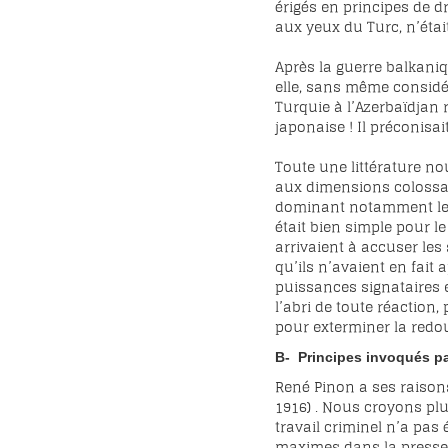
érigés en principes de dr
aux yeux du Turc, n’éta
Après la guerre balkaniq
elle, sans même considére
Turquie à l’Azerbaïdjan 
japonaise ! Il préconisa
Toute une littérature no
aux dimensions colossale
dominant notamment le h
était bien simple pour le
arrivaient à accuser les
qu’ils n’avaient en fait
puissances signataires e
l’abri de toute réaction
pour exterminer la redo
B- Principes invoqués p
René Pinon a ses raisons
1916) . Nous croyons plu
travail criminel n’a pas
maximes dans la presse, p