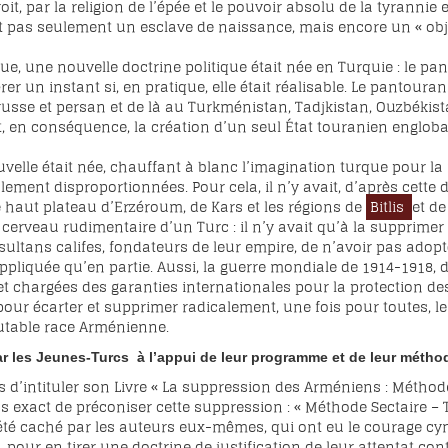
oit, par la religion de l’épée et le pouvoir absolu de la tyranni
it pas seulement un esclave de naissance, mais encore un « ob
ue, une nouvelle doctrine politique était née en Turquie : le 
r un instant si, en pratique, elle était réalisable. Le pantouran
russe et persan et de là au Turkménistan, Tadjkistan, Ouzbékista
it, en conséquence, la création d’un seul État touranien englob
uvelle était née, chauffant à blanc l’imagination turque pour la 
ment disproportionnées. Pour cela, il n’y avait, d’après cette d
aut plateau d’Erzéroum, de Kars et les régions de
Bitlis
et de
 cerveau rudimentaire d’un Turc : il n’y avait qu’à la supprimer 
 sultans califes, fondateurs de leur empire, de n’avoir pas adopt
 appliquée qu’en partie. Aussi, la guerre mondiale de 1914-1918,
t chargées des garanties internationales pour la protection des 
, pour écarter et supprimer radicalement, une fois pour toutes, l
utable race Arménienne.
ar les Jeunes-Turcs
à l’appui de leur programme et de leur méthod
 d’intituler son Livre « La suppression des Arméniens : Méthode
s exact de préconiser cette suppression : « Méthode Sectaire – Tr
 été caché par les auteurs eux-mêmes, qui ont eu le courage cy
our en tirer une doctrine de justification de leur attentat contr