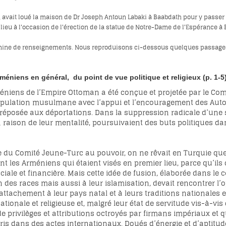
n avait loué la maison de Dr Joseph Antoun Labaki à Baabdath pour y passer 
 lieu à l'occasion de l'érection de la statue de Notre-Dame de l'Espérance à 
mine de renseignements. Nous reproduisons ci-dessous quelques passages ut
rméniens en général,
du point de vue politique et religieux (p. 1-5
éniens de l’Empire Ottoman a été conçue et projetée par le Com
opulation musulmane avec l’appui et l’encouragement des Autorité
éposée aux déportations. Dans la suppression radicale d’une si
en raison de leur mentalité, poursuivaient des buts politiques d
 du Comité Jeune-Turc au pouvoir, on ne rêvait en Turquie que l
ient les Arméniens qui étaient visés en premier lieu, parce qu’il
iale et financière. Mais cette idée de fusion, élaborée dans le
 des races mais aussi à leur islamisation, devait rencontrer l’o
attachement à leur pays natal et à leurs traditions nationales et
nationale et religieuse et, malgré leur état de servitude vis-à-
 de privilèges et attributions octroyés par firmans impériaux et
ris dans des actes internationaux. Doués d’énergie et d’aptitude