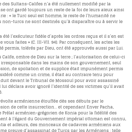
e des Sultans-Califes n’a été nullement modifié par la
se ont gardé toujours un reste de la foi de leurs aïeux ainsi
ie : « le Turc seul est homme, le reste de l’humanité ne
les non-turcs ne sont destinés qu’à disparaître ou à servir le
 été l’exécuteur fidèle d’après les ordres reçus et il s’en est
ous faites » (C. III-VII. 94). Par conséquent, les actes les
té permis, tolérés par Dieu, ont été approuvés aussi par Lui.
Calife, ombre de Dieu sur la terre ; l’autorisation de celui-ci
ment irresponsable dans les mains de son gouvernement, seul
ession, de spoliation et de supplice était impunément permis
idéré comme un crime, il était au contraire tenu pour
nduit devant le Tribunal de Mossoul pour avoir assassiné
 lui déclara avoir ignoré l’identité de ses victimes qu’il avait
é.
 révolte arménienne étouffée dès ses débuts par le
sion de cette insurrection… et cependant Enver Pacha,
 le Prélat arménien-grégorien de Konia pour la fidélité des
ement à l’égard du Gouvernement impérial ottoman est connu,
alatia et ailleurs, des monceaux de cadavres arméniens aux
e preuve d’assassinat de Turcs par les Arméniens : telle