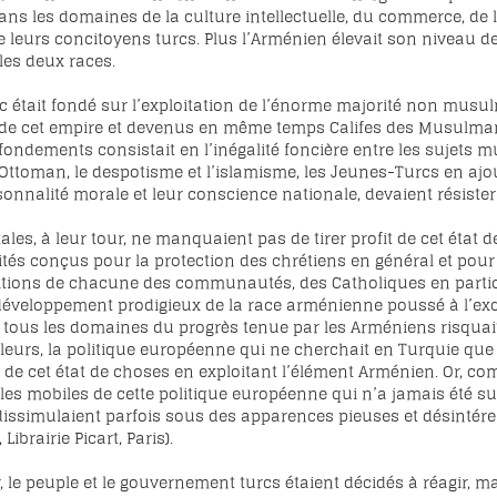
s les domaines de la culture intellectuelle, du commerce, de l’i
e leurs concitoyens turcs. Plus l’Arménien élevait son niveau de
 les deux races.
Turc était fondé sur l’exploitation de l’énorme majorité non m
s de cet empire et devenus en même temps Califes des Musul
ondements consistait en l’inégalité foncière entre les sujets m
ttoman, le despotisme et l’islamisme, les Jeunes-Turcs en ajout
onnalité morale et leur conscience nationale, devaient résiste
les, à leur tour, ne manquaient pas de tirer profit de cet état d
ités conçus pour la protection des chrétiens en général et pour 
ions de chacune des communautés, des Catholiques en particu
le développement prodigieux de la race arménienne poussé à l’
ns tous les domaines du progrès tenue par les Arméniens risquait 
ailleurs, la politique européenne qui ne cherchait en Turquie qu
 de cet état de choses en exploitant l’élément Arménien. Or, comme
té les mobiles de cette politique européenne qui n’a jamais été
dissimulaient parfois sous des apparences pieuses et désintéressé
Librairie Picart, Paris).
le peuple et le gouvernement turcs étaient décidés à réagir, mais