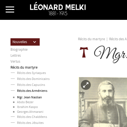
Récits du martyre
|
Récits des 
Nouvelles
Mgr.
Biographie
Lettres
Vertus
Récits du martyre
Récits des Syriaques
Récits des Dominicains
Récits des Capucins
Récits des Arméniens
Mgr. Jean Naslian
Abdo Bezer
Ibrahim Kaspo
Georges Ahmarani
Récits des Chaldéens
Récits des Jésuites