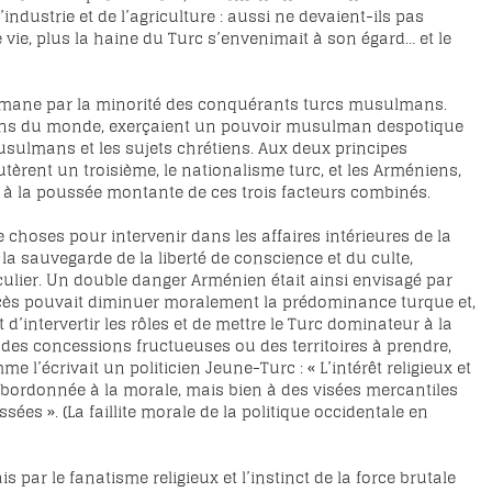
ndustrie et de l’agriculture : aussi ne devaient-ils pas
 vie, plus la haine du Turc s’envenimait à son égard… et le
usulmane par la minorité des conquérants turcs musulmans.
mans du monde, exerçaient un pouvoir musulman despotique
usulmans et les sujets chrétiens. Aux deux principes
èrent un troisième, le nationalisme turc, et les Arméniens,
r à la poussée montante de ces trois facteurs combinés.
e choses pour intervenir dans les affaires intérieures de la
la sauvegarde de la liberté de conscience et du culte,
lier. Un double danger Arménien était ainsi envisagé par
excès pouvait diminuer moralement la prédominance turque et,
d’intervertir les rôles et de mettre le Turc dominateur à la
e des concessions fructueuses ou des territoires à prendre,
 l’écrivait un politicien Jeune-Turc : « L’intérêt religieux et
 subordonnée à la morale, mais bien à des visées mercantiles
es ». (La faillite morale de la politique occidentale en
 par le fanatisme religieux et l’instinct de la force brutale