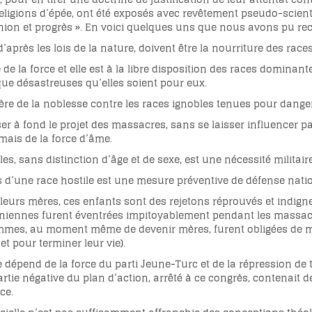
religions d’épée, ont été exposés avec revêtement pseudo-scient
ion et progrès ». En voici quelques uns que nous avons pu recue
 d’après les lois de la nature, doivent être la nourriture des race
e de la force et elle est à la libre disposition des races dominan
ue désastreuses qu’elles soient pour eux.
olère de la noblesse contre les races ignobles tenues pour dang
ser à fond le projet des massacres, sans se laisser influencer 
 mais de la force d’âme.
s, sans distinction d’âge et de sexe, est une nécessité militaire
s d’une race hostile est une mesure préventive de défense natio
leurs mères, ces enfants sont des rejetons réprouvés et indignes
ennes furent éventrées impitoyablement pendant les massacres
emmes, au moment même de devenir mères, furent obligées de ma
et pour terminer leur vie).
re dépend de la force du parti Jeune-Turc et de la répression d
artie négative du plan d’action, arrêté à ce congrès, contenait 
ce.