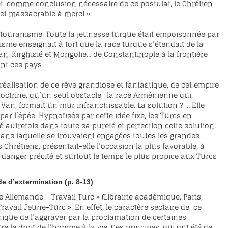
e et, comme conclusion nécessaire de ce postulat, le Chrétien
jet massacrable à merci »…
pantouranisme. Toute la jeunesse turque était empoisonnée par
isme enseignait à tort que la race turque s’étendait de la
n, Kirghisié et Mongolie… de Constantinople à la frontière
ant ces pays.
réalisation de ce rêve grandiose et fantastique, de cet empire
octrine, qu’un seul obstacle : la race Arménienne qui,
 Van, formait un mur infranchissable. La solution ? … Elle
par l’épée. Hypnotisés par cette idée fixe, les Turcs en
é autrefois dans toute sa pureté et perfection cette solution,
 dans laquelle se trouvaient engagées toutes les grandes
Chrétiens, présentait-elle l’occasion la plus favorable, à
e danger précité et surtout le temps le plus propice aux Turcs
e d’extermination (p. 8-13)
 Allemande – Travail Turc » (Librairie académique, Paris,
avail Jeune-Turc ». En effet, le caractère sectaire de ce
nique de l’aggraver par la proclamation de certaines
e le droit de l’homme à la vie. Ces principes, qui ont été de