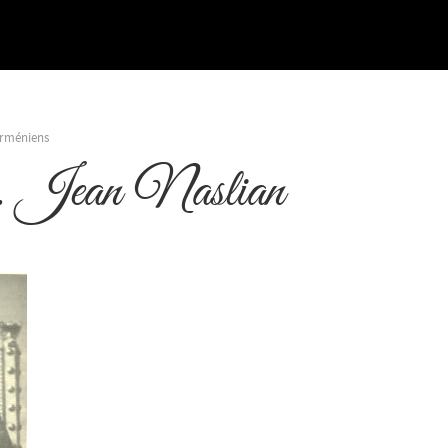
Arméniens
 Jean Naslian