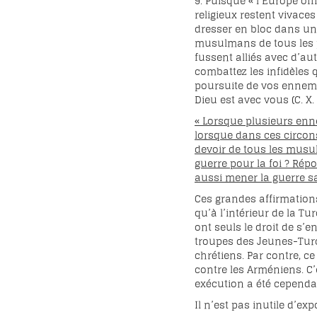
9. Puisque « l’Europe of
religieux restent vivace
dresser en bloc dans une
musulmans de tous les pa
fussent alliés avec d’au
combattez les infidèles 
poursuite de vos ennemis
Dieu est avec vous (C. X.
« Lorsque plusieurs enn
lorsque dans ces circons
devoir de tous les musu
guerre pour la foi ? Répo
aussi mener la guerre sa
Ces grandes affirmations
qu’à l’intérieur de la Tu
ont seuls le droit de s
troupes des Jeunes-Turc
chrétiens. Par contre, 
contre les Arméniens. C’
exécution a été cependa
Il n’est pas inutile d’