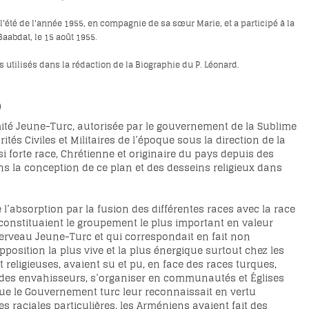
l'été de l'année 1955, en compagnie de sa sœur Marie, et a participé à la
Baabdat, le 15 août 1955.
ilisés dans la rédaction de la Biographie du P. Léonard.
)
ité Jeune-Turc, autorisée par le gouvernement de la Sublime
s Civiles et Militaires de l’époque sous la direction de la
 forte race, Chrétienne et originaire du pays depuis des
ans la conception de ce plan et des desseins religieux dans
’absorption par la fusion des différentes races avec la race
s constituaient le groupement le plus important en valeur
 cerveau Jeune-Turc et qui correspondait en fait non
pposition la plus vive et la plus énergique surtout chez les
 religieuses, avaient su et pu, en face des races turques,
vis des envahisseurs, s’organiser en communautés et Églises
 que le Gouvernement turc leur reconnaissait en vertu
s raciales particulières, les Arméniens avaient fait des